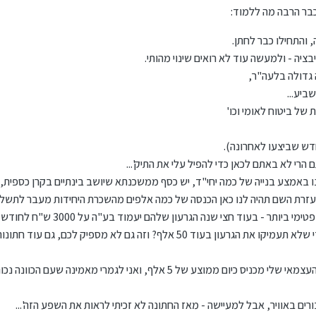
הרגלים חדשים
כדאי פחות להתמקד
כבר הרבה מה ללמוד:
!
קרה שלהם,
 לו את הדרך
רך לכאו"א
מה ליחס לו תהילה
ציה - ולמעשה עוד לא רואים שינוי מהותי.
ת את השינוי בפועל.
טובים.
 גדולה בלעה"ר,
ביע...
של ביטוח לאומי וכו'
 הרי לא באתם לכאן כדי להפיל עלי את התיק
'...
 באמצע בנייה של כמה יחי"ד, יש כסף ממשכנתא שיושב בינתיים בקרן כספית,
שבעזרת השם תהיה לנו כאן הכנסה של כמה אלפים מהשכרת היחידות מעבר לתש
עשיתי איתם תחשיב קצר, ויצא לנו שבמקרה האופטימ
'מה תעשו בחצי שנה הקרובה כדי שלא תעמיקו את הגרעון בעוד 50 אלף? וזה גם לא מספי
בורים באוויר, אבל למעיישה - מאז החתונה לא זכיתי לראות את השפע הזה'...