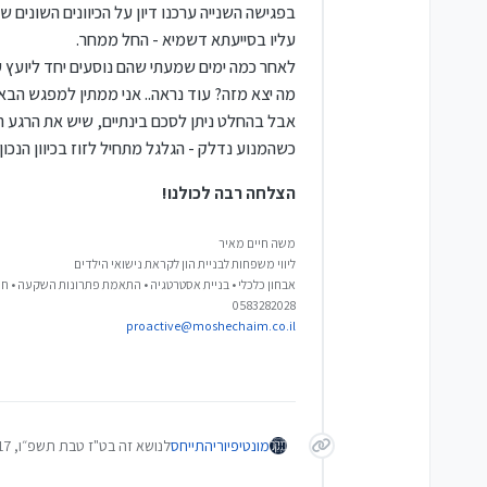
בפגישה השנייה ערכנו דיון על הכיוונים השונים
עליו בסייעתא דשמיא - החל ממחר.
לאחר כמה ימים שמעתי שהם נוסעים יחד ליועץ 
מה יצא מזה? עוד נראה.. אני ממתין למפגש הבא
אבל בהחלט ניתן לסכם בינתיים, שיש את הרגע הז
כשהמנוע נדלק - הגלגל מתחיל לזוז בכיוון הנכון!
הצלחה רבה לכולנו!
משה חיים מאיר
ליווי משפחות לבניית הון לקראת נישואי הילדים
אבחון כלכלי • בניית אסטרטגיה • התאמת פתרונות השקעה • חי
0583282028
proactive@moshechaim.co.il
מונטיפיורי
התייחס
לנושא זה ב
ט"ז טבת תשפ״ו, 18:17