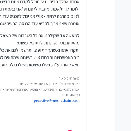
אחרת אצלך בבית - ואז תוכל לקדם מיזם חדש כר
שלי שאשתי לא מתאים לה שאני יוצא בער
המוטיבציה, כשאני צריך להתבזות קצת
'לומר לך ת'אמת'
מסביר לי פנחס
'אני באמת רוצ
אוקי. אחרי כמה ימים אני מרים טלפון
ומה שיצא שם לאחר שהוא שמע את כל הצ
אומרת שאני צריך להביא עוד הכנסה. הבעיה שג
הוא עוד לא הסכים לגמרי.
'
'
טוב
' אני אומר לה,
הבדלי אופי. אני רואה שהוא ממש לא 
מהאוטובוס... אז נתתי לו תרגיל פשוט:
ההכרח; רק עד שהעסק שלך יתקדם עם הה
'תקחו אתה ואשתך דף ועט, ותרשמו לכם את כל ה
שום מושג או הבנה במה שהזולת עושה, את
רוב האפשרויות ותבחרו 
העסקה נסגרה בשעה טובה
. למפגש 
צדקה..!'
, והיא מתחילה לפרגן לי על 
תצא לאור בע"ה, ואילו משימות יש לכם לביצוע - 
בפגישה השנייה ערכנו דיון על הכיוונ
בסייעתא דשמיא - החל ממחר.
משה חיים מאיר
לאחר כמה ימים שמעתי שהם נוסעים י
ליווי משפחות לבניית הון לקראת נישואי הילדים
מה יצא מזה? עוד נראה.. אני ממתין ל
אבחון כלכלי • בניית אסטרטגיה • התאמת פתרונות השקעה • חי
0583282028
נדלק - הגלגל מתחיל לזוז בכיוון הנכון!
proactive@moshechaim.co.il