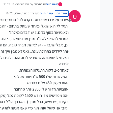
אז נתחיל עם הסיפור הראשון בס"ד.
משה חיים
מ
אנחנו עוד בתחילת התהליך יחסית, אבל יש
מתקדם
משה חיים
כתב ב
יז טבת תשפ״ו, 07:29
מ
משפחת ש. מתגוררים במרכז, נשואים כ-25 שנה, והתחילו כבר לח
נערך לאחרונה על ידי
הם היו כבר בתהליך קבוצתי בעבר, היה 
ישבתי על ידו באוטובוס - נקרא לו ר' פנחס; חסיד סל
מנותק
הם הגיעו כבר עם תמונת מצב די ברור
הצלחה רבה לכולנו!
'תגיד לי'
הוא שואל
'כאחד שעוסק בתחום - זה נורמלי 
ומטבע הדברים ההוצאות גדולות - ואין 
ולא נשאר בסוף כלום..? יש דברים כאלה?'
בקיצור, לאחר כל ההכנסות שלו ושלה, 
-חסר להם עוד 3 אלף להוצאות המחיה ביום-יום,
אמרתי לו שאני לא כ"כ מבין את השאלה, כי הנה ה
ועוד 5200 ש"ח להחזר חובות (לאחר פריסה מחדש שביצעו לאחרונה).
'כן, אבל שתבין--- יש לאשתי חברה טובה, הם גרי
טוב, אז אני שואל אותם '
מה הכיוונים 
יותר לילדים בתחילת עונה... ואני לא מבין איך זה יכ
'
יש איזה משהו שמתבשל
' אומרת האשה 
בסופו של דבר השאיפה שלנו היא שבע
הצעתי לו שאם מה שמפריע לו זה ההבדל בינו לב
לחידה.
ושאלתי -
לאחר כ-2 דקות התעלומה נפתרה:
להביא מעבודת כפיים?'
-המעשרות שלו 500 ש"ח יותר מפלוני
האשה מגיבה מיד עם ביטחון עצמי מל
והבעל משיב לעומתה:
'כל זה טוב ויפה
-הוא מעשן 450 ש"ח בחודש
'
אתה רואה?!'
פונה אלי האשה,
'אני מו
-הוצאות הדיור שלו 2300 יותר מהחבר
טוב, עכשיו אני פונה לבעל:
'ומה אתך? אתה עובד עד 3 אחה"צ
-הם מפרישים מדי חודש 1500 לקופת גמל (מקווה שהוא הקשיב לי והעביר לקרן השתלמות...)
הבעל נד בראשו אנה ואנה -
'לא, אין מ
כאן הסתיימה הפגישה, ולאחר כמה שע
בקיצור, יש פשט, הכל מובן. (- האברך הנ"ל בסה
'
'טוב'
אני שואל אותו תוך כדי שאני מנסה להגיע 
אני לא כ"כ נהנה מהעיסוק הזה, אבל ב