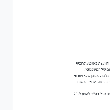
 והיועצת באמצע להוציא
לום של המשכנתא
'.
י ביותר - בעוד חצי שנה הגרעון שלהם יעמוד בע"ה על 3000 ש"ח לחודש בלבד. כמובן שלא ויתרתי
ק לכם, גם עוד חתונות בפתח... יש איזה משהו
'העסק העצמאי שלי מכניס כיום ממוצע של 5 אלף, ואני לגמרי מאמינה שעם הכוונה נכונה נוכל בס"ד להגיע ל-20