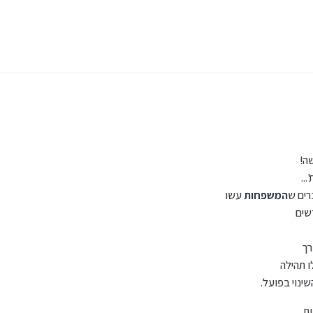
גם היהודים הטובים שעוזרים ומלווים חינם לא יכולים לשקוט לנצח...
מוזמנים להתקשר אלי כדי לקבל הסבר מפורט, ואני גם מכיר מלווים מצויינים בכל איזורי האר
, למי שאני, עם הכוחות והיכולות והכישורים שלי, עם הערכים המיוחדים שאני לא מוכן 
קול רם ש
אכן יש פתרונות מצויינים ביותר!
למי שמחפש אותם...
אתגר כלכלית - אתם לא חייבים לייעץ לו מיד איך לפתור את האתגר, אבל כן כדאי שתבשרו ל
, כל מיני מקרים מעניינים שפגשת,
ה!
..
רים ש
המשפחות
עשו
שים
רך
ו תהילה
נוי בפועל.
ת,