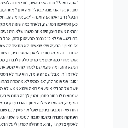
'
אתה רואה?!'
פונה אלי האשה,
'אני מוכנה להשקי
טוב, עכשיו אני פונה לבעל:
'ומה אתך? אתה עובד עד 3 אחה"צ, מבחינתך אין אפשרות להכ
הבעל נד בראשו אנה ואנה -
'לא, אין משהו... ח
כאן הסתיימה הפגישה, ולאחר כמה שעות אני מק
'
בחודש... אני לא כ"כ נהנה מהעיסוק הזה, אבל 
אז מצוין..! הבעיה שלי שאשתי לא מתאים לה שאנ
שנורר... זה ממש מוריד לי את המוטיבציה, כשא
אוקי. אחרי כמה ימים אני מרים טלפון לגברת, מ
הנשא הזה, ומה שיצא שם לאחר שהוא שמע את כל
לאדמו"ר... אבל שם זה עומד, הוא עוד לא הסכים
'
טוב
' אני אומר לה,
'אני ממש לא מתמחה בתחום ה
יושב על הבדלי אופי. אני רואה שהוא ממש לא 
שמתאים לו בתור פתרון זמני; לך זה מתנגש בערכ
המעטה, ושהוא ניגש לזה מתוך ההכרח; רק עד ש
החודשי - תקבעו ביניכם שעל אף שאין לכם שום מ
העסקה נסגרה בשעה טובה
. למפגש השני הבע
לאסוף צדקה..!'
, והיא מתחילה לפרגן לי על הדא