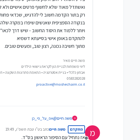
ואשתדל מאוד שלא לחשוף פרטים אישיים ולא ל
רק בתור הקדמה חשוב לי להדגיש, שכדאי פחו
בנקודה הספציפית שאנשים שיפרו במקרה שלהם
ויותר ללמוד את היסוד החשוב - שיש דרך לכאו"
להתקדם באופן אישי בסייעתא דשמיא
מתוך חשיבה נכונה, רצון טוב, ומעשים טובים.
משה חיים מאיר
ליווי משפחות לבניית הון לקראת נישואי הילדים
אבחון כלכלי • בניית אסטרטגיה • התאמת פתרונות השקעה • חי
0583282028
proactive@moshechaim.co.il
@
אפ_על_פי_כן
משה חיים
מ
לרב אעפ"כ היקר - נהנתי איך שהגדרת
מתקדם
משה חיים
כתב ב
ט"ו טבת תשפ״ו, 19:49
מ
אנשים בדרך כלל מבקשים: 'תספר לי מ
בל"נ אשתדל להביא כאן בהמשך סיפורי
נערך לאחרונה על ידי
אבל האמת כדבריך, שכל מה שיש לספר
ואשתדל מאוד שלא לחשוף פרטים אישי
אז נתחיל עם הסיפור הראשון בס"ד.