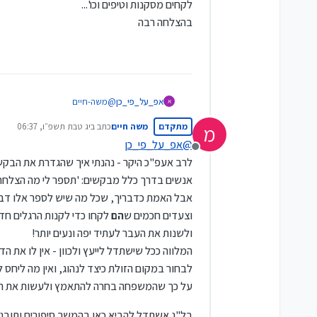
לקחים מסקנות וטיפים וכו'...
והבנקים לא נותנים בלי לנשוך חזרה, ו
צעד אחר צעד עם הכוונה נכונה - אתם 
אז כן - חייבים לזוז! לחפש פתרון!!
אישי
השידוך.
בהצלחה רבה
ולנצל את במה זו - אני רוצה להכריז ב
בידידות,
ואם אתם פוגשים מישהו שנמצא במצב מ
מ"ח מאיר
המצב! יש תקוה, ויש דרך סלולה בס"ד!
אפ_על_פי_כן
@
משה-חיים
א
נשמח אם תוכל להביא לכאן לפורום
מתקדם
משה חיים
כתב ב
יג טבת תשפ״ו, 06:37
מ
לקחים מסקנות וטיפים וכו'...
נערך לאחרונה על ידי
בהצלחה רבה
@
אפ_על_פי_כן
מנותק
לרב אעפ"כ היקר - נהנתי איך שהגדרת את הבקש
אנשים בדרך כלל מבקשים: 'תספר לי מה הצלחת'.
אבל האמת כדבריך, שכל מה שיש לספר אלו דב
וצעדים חכמים ש
הם
לקחו כדי לקנות הרגלים חד
ולשנות את העבר לעתיד יפה ונעים יותר!
המלווה ככל שישתדל לייעץ ולכוון - אין לו את הד
לבחור במקום הזולת כיצד לנהוג, ואין מה ליחס ל
על כך שהמשפחה בחרה להתאמץ ולעשות את השי
בל"נ אשתדל להביא כאן בהמשך סיפורים ותובנו