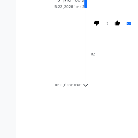
פוסט 1 מתוך 5
ץ - אז אשמח לעזור בסגירת
2 בינו׳ 2026, 5:22
לוותר עליהם!!
ו שיש כזה דבר לשנות את
2
#2
יז טבת תשפ״ו, 18:38