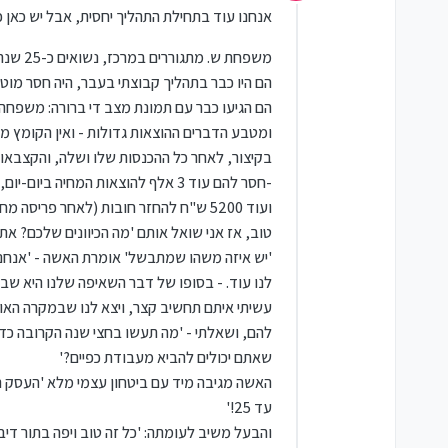
מנותק
וצעדים חכמים ש
הם
לקחו כדי לקנות 
רק בתור הקדמה חשוב לי להדגיש, ש
אנחנו עוד בתחילת התהליך יחסית, אבל יש כאן 
ולשנות את העבר לעתיד יפה ונעים יותר
בנקודה הספציפית שאנשים שיפרו במ
המלווה ככל שישתדל לייעץ ולכוון - אין
ויותר ללמוד את היסוד החשוב - שיש ד
משפחת ש. מתגוררים במרכז, נשואים כ-25 שנה, והתחילו כבר לחתן.
לבחור במקום הזולת כיצד לנהוג, ואין 
להתקדם באופן אישי בסייעתא דשמיא
הם היו כבר בתהליך קבוצתי בעבר, היה חסר מוטיב
על כך שהמשפחה בחרה להתאמץ ולעשו
מתוך חשיבה נכונה, רצון טוב, ומעשים 
הם הגיעו כבר עם תמונת מצב די ברורה: משפחה
ומטבע הדברים ההוצאות גדולות - ואין הקומץ מש
בקיצור, לאחר כל ההכנסות שלו ושלה, והקצבאות 
-חסר להם עוד 3 אלף להוצאות המחיה ביום-יום,
ועוד 5200 ש"ח להחזר חובות (לאחר פריסה מחדש שביצעו לאחרונה).
טוב, אז אני שואל אותם '
מה הכיוונים שלכם? אתם
'
יש איזה משהו שמתבשל
' אומרת האשה - '
אנחנו
לנו עוד. - בסופו של דבר השאיפה שלנו היא 
להם, ושאלתי -
שאתם יכולים להביא מעבודת כפיים?'
האשה מגיבה מיד עם ביטחון עצמי מלא
עד 25!'
והבעל משיב לעומתה:
'כל זה טוב ויפה בתור די