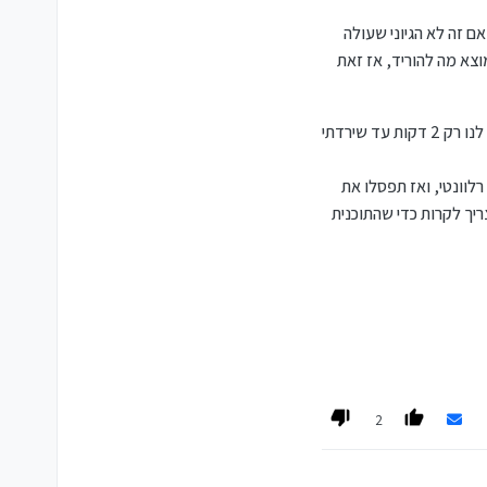
.. זה ממש מוריד לי את
ם זה לא הגיוני שעולה
 הלכנו לגישור על הנשא הזה,
. אבל אם אני לא מוצא מה להוריד, אז זאת
דמו"ר... אבל שם זה עומד,
 - אני מריח כאן כסף. ואני אסביר: נשמע לי קצת שחלק מרכזי באתגר שלכם - יושב על
למעשה עד שקילפנו את כל השכבות של השאלה, והבננו שלא מפריע לו בגדי האופנה של ילדי השכנים, אלא רכב--- כבר נותרו לנו רק 2 דקות עד שירדתי
- גם מה שמתאים לו בתור
קט הזה לא נעים לו בלשון המעטה, ושהוא ניגש לזה מתוך
ביניכם שעל אף שאין לכם
לוונטי, ואז תפסלו את
ה צריך לקרות כדי שהתוכנית
 שאתה לא אוהב לאסוף
הם הולכים להשתדל עליו
ינתיים, שיש את הרגע הזה שנופל האסימון - שיש לנו תקוה, שאנחנו יכולים לצאת לדרך חדשה בע"ה! וכשהסוויץ' הזה קורה, כשהמנוע
2