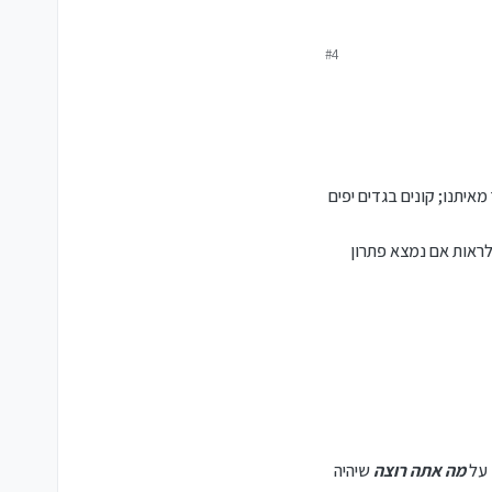
#4
איתנו; קונים בגדים יפים
באמצע להוציא לנו עוד. -
לראות אם נמצא פתרון
ד חצי שנה הגרעון שלהם יעמוד בע"ה על 3000 ש"ח לחודש בלבד. כמובן שלא ויתרתי להם,
חתונות בפתח... יש איזה משהו שאתם יכולים
התקדם ולהצליח...'
תראה משה חיים; היה איזה משהו שלא היה נעים לי להעלות במפגש--- למעשה אני רוצה להסתובב קצת בחתונות וכדו'; כי זה יכול להכניס לי איזה 14 אלף בחודש...
 על
מה אתה רוצה
שיהיה
סק שלה אז מצוין..! הבעיה