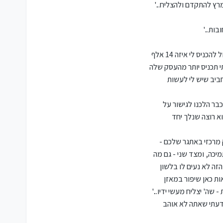
מרץ להתקדם ולהצליח...'
ות...'
תראה משה חיים; היה איזה משהו שלא היה נעים לי להעלות במפגש--- למעשה אני רוצה להסתובב קצת בחתונות וכדו'; כי זה יכול להכניס לי איזה 14 אלף
י תכניס יותר מהעסק שלה
חביב שיש לי לעשות
כבר הלכנו לגישור על
א רוצה שנלך יחד
 מרכזי באתגר שלכם -
יכה, ומצד שני - גם מה
זה לא נעים לו בלשון
ת כאן שיפור במאזן
ה' יצליח מעשי ידיו...'
ידעתי שאתה לא אוהב