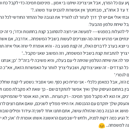
ע עם כל המרץ, אבל אני צריכה שיתנו בי אמון... מינימום תמיכה כדי לקבל כח ו
ניס עוד משהו..?'
שבתי אולי אם יש לך דרך לעזור לנו להוריד את הגובה של ההחזר החודשי לכל החוב
בל שיחת טלפון מהבעל:
בינתיים אני מרגיש שזה מה שצריכים לעשות בשביל המשפחה... אדרבה, אם אשת
י יוצא בערב לדברים האלו, זה קצת פוגע בה - והיא אומרת לי שזה אולי איזה ת
ני צריך להתבזות קצת בשביל המשפחה, וזה המשוב שאני מקבל...
'
ספר לה את שיחת הטלפון שהיתה לי עם בעלה, והיא משיבה לי בזה"ל: '
כן; אנחנו 
 הצדדים - זה שאני צודקת, ושבעלי צריך לוותר על האפשרות הזאת, אא"כ הו
 לגמרי.
'
זה, אבל כמאמן כלכלי - אני מריח כאן כסף. ואני אסביר: נשמע לי קצת שחלק
מבין בתחום העיסוק שלך ואיך אפשר להתקדם שם - כך שאת לא מקבלת ממנו תמ
ים, אז הוא לא מקבל ממך תמיכה - רק הערות... תראי, הוא אומר לי שהפרויקט ה
העסק שלך יתקדם עם ההכנסות. אז הייתי ממליץ לשניכם, שאם אתם רוצים לראו
ושג או הבנה במה שהזולת עושה, אתם תתנו אחד לשני\ה עידוד ומילים טובות - ש
ל הגיע כמה דקות לפניה, ולחש לי שבפעם הראשונה אשתו אומרת לו
'אה; לא 
גה למשפחה...