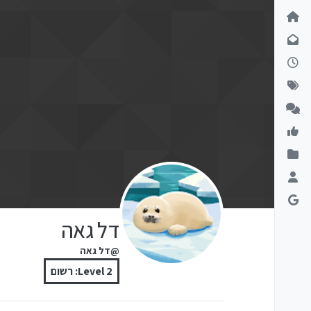
ילוג לתוכן
דל גאה
@דל גאה
Level 2: רשום