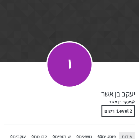
ילוג לתוכן
י
יעקב בן אשר
@יעקב בן אשר
Level 2: רשום
אודות
פוסטים
נושאים
שיתופים
קבוצות
עוקבים
0
0
0
0
63