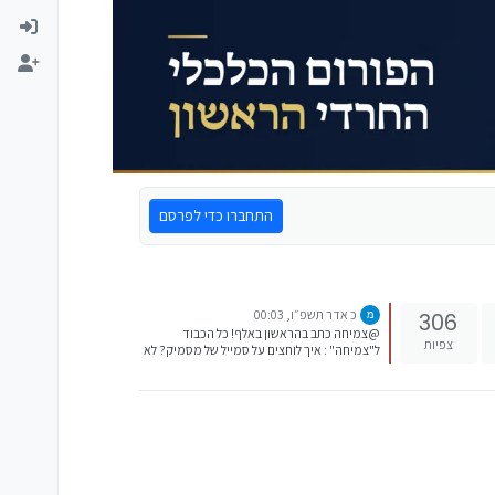
התחברו כדי לפרסם
כ אדר תשפ״ו, 00:03
306
@צמיחה כתב בהראשון באלף! כל הכבוד
צפיות
ל"צמיחה" : איך לוחצים על סמייל של מסמיק? לא
צריך ללחוץ זה נהיה לבד... @בבציק כתב
בהראשון באלף! כל הכבוד ל"צמיחה" : כנראה
שבכיתוב של הפוסטים המקסימום זה 999.
[image: 1773014612589-
%D7%A6%D7%99%D7%9C%D7%95%D7%9
D-%D7%9E%D7%A1%D7%9A-2026-03-09-
020103.png]