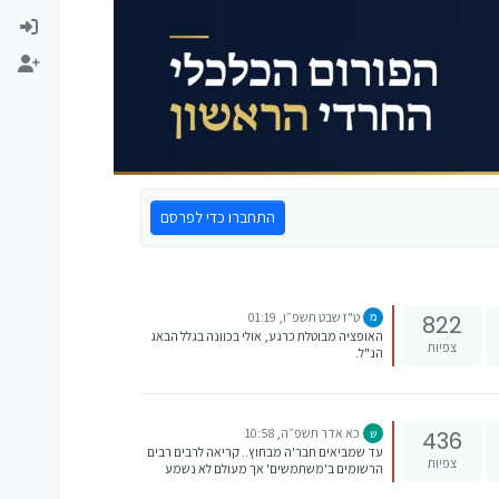
התחברו כדי לפרסם
ט"ז שבט תשפ״ו, 01:19
822
האופציה מבוטלת כרגע, אולי בכוונה בגלל הבאג
צפיות
הנ"ל.
כא אדר תשפ״ה, 10:58
436
ש
עד שמביאים חבר'ה מבחוץ.. קריאה לרבים רבים
צפיות
הרשומים ב'משתמשים' אך מעולם לא נשמע
קולם ולא הוקש פוסט במקלדתם, כתבו והעלו כל