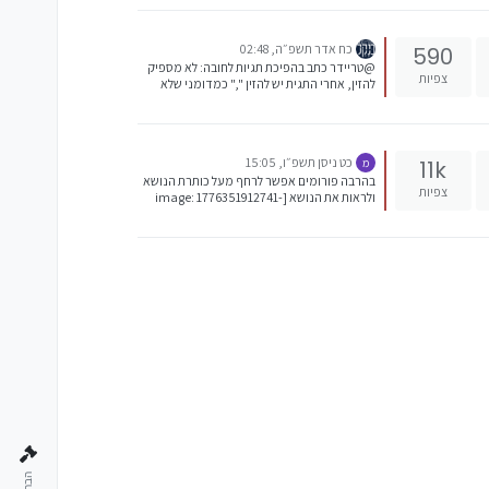
נושא והצעה, בכל נושא (כלכלי) שהוא, אמנם
הפורום השתפר מאד בתקופה האחרונה, אך עם
כל אחד ואחד הוא יכול רק לעלות יותר ויותר...
כח אדר תשפ״ה, 02:48
590
@טריידר כתב בהפיכת תגיות לחובה: לא מספיק
צפיות
להזין, אחרי התגית יש להזין "," כמדומני שלא
צריך, הפסיק נועד להבדיל בין תגית לתגית.
כט ניסן תשפ״ו, 15:05
11k
מ
בהרבה פורומים אפשר לרחף מעל כותרת הנושא
צפיות
ולראות את הנושא [image: 1776351912741-
e0d4eee9-8cc4-4c72-8ed5-1b28bc06d6cb-
image.jpeg]