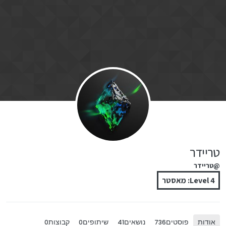
ילוג לתוכן
טריידר
@טריידר
Level 4: מאסטר
אודות
פוסטים
נושאים
שיתופים
קבוצות
0
0
41
736