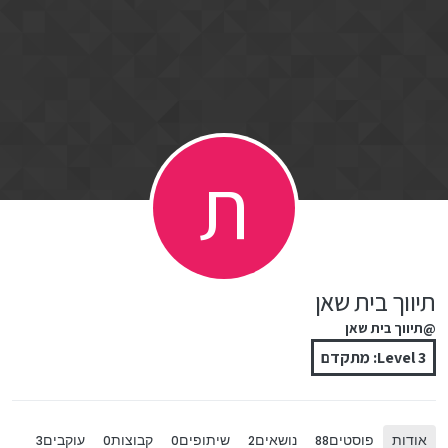
ילוג לתוכן
ת
תיווך בית שאן
@תיווך בית שאן
Level 3: מתקדם
אודות
פוסטים
נושאים
שיתופים
קבוצות
עוקבים
3
0
0
2
88