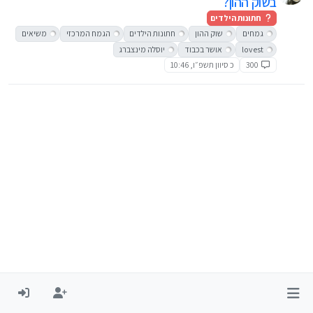
בשוק ההון?
חתונות הילדים
גמחים
שוק ההון
חתונות הילדים
הגמח המרכזי
משיאים
lovest
אושר בכבוד
יוסלה מינצברג
300
כ סיוון תשפ״ו, 10:46