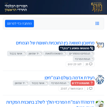
ילוג לתוכן
התחברו כדי לפרסם
מחשבון השוואה בין התוכניות השונות של הגמחים
מהנעשה ונשמע ב"בנקל"
הגמחים המסחריים
השוואת הלוואות
יד שמשון
אושר בכבוד
הגמח המרכזי
20
לפני 23 ימים
רעידת אדמה בעולם הגמ”חים:
חתונות הילדים
הגמח המרכזי
אושר בכבוד
יד שמשון
2
ה טבת תשפ״ו, 23:07
דרמה!!! הגמ"ח המרכזי הולך לשלב בתוכנית הפקדות