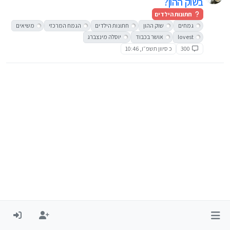
בשוק ההון?
חתונות הילדים
גמחים
שוק ההון
חתונות הילדים
הגמח המרכזי
משיאים
lovest
אושר בכבוד
יוסלה מינצברג
300
כ סיוון תשפ״ו, 10:46