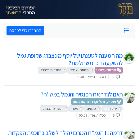
ילוג לתוכן
התחברו כדי לפרסם
מה המענה לטענתו של יוסף מינצברג שקופת גמל
להשקעה הכי משתלמת?
מסחר עצמאי
מסחר עצמאי
יוסלה מינצברג
17
כא אייר תשפ״ו, 09:48
האם לגדר את הפנסיה והגמל במט"ח?
פנסיה, גמל וקרנות השתלמות
שוק ההון
פנסיה
מטח
יוסלה מינצברג
5
י כסלו תשפ״ו, 00:09
דרמה!!! הגמ"ח המרכזי הולך לשלב בתוכנית הפקדות