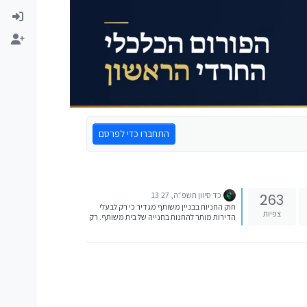
התחברו כדי לפרסם
כד סיוון תשפ״ה, 13:27
263
חוק החניות בבניין משותף מגדיר כי רק לבעלי
צפיות
הדירות מותר להחנות בחנייה של בית משותף. רק
בנסיבות שהן מיוחדות, בעלי הדירה יכול לאשר
למישהו אחר להחנות בחנייה שלו אך ורק אם
הדבר נעשה בתמימות ולא בכוונה תחילה לנצל
את הזכויות של בעל הדירה.
https://morahzakot.co.il/תקן-חניה-בבית-מ
שותף-מהו-חוק-החניות-בב/