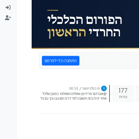
התחברו כדי לפרסם
יח כסלו תשפ״ו, 00:53
177
@אברהם-פרידמן שאלת השאלות. כמובן שלכל
צפיות
אחד יהיה בזה תשובה לפי דרכו וסגנונו וכך גם כל
אחד יעשה לפי אישיותו. אני חושב שדבר ראשון
זה לכתוב כל הוצאה והכנסה בין אם על מחשב
בקובץ אקסל (שמחשב לבד) או על מחברת (יותר
פרקטי) (יש לשים לב שתהיה מחברת גדולה עם
מספר שורות מתאים) ובסוף כל חודש לחשב
הוצאות = הכנסות. טיפ: לא צריך שזה יהיה דווקא
לפי 1 לחודש עד 30 לחודש, אלא תלוי כל אחד לפי
זמן המשכורת העיקרית שלו, (לדוגמה אם