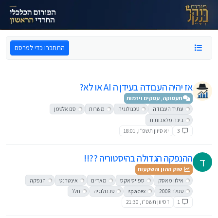
ילוג לתוכן
התחברו כדי לפרסם
אז יהיה העבודה בעידן ה AI או לא?
תעסוקה, עסקים ויזמות
עתיד העבודה
טכנולוגיה
משרות
סם אלטמן
בינה מלאכותית
3
יא סיוון תשפ״ו, 18:01
ההנפקה הגדולה בהיסטוריה ??!!
ד
שוק ההון והשקעות
אילון מאסק
ספייס אקס
מאדים
אינטרנט
הנפקה
טסלה 2008
spacex
טכנולוגיה
חלל
1
ז סיוון תשפ״ו, 21:30