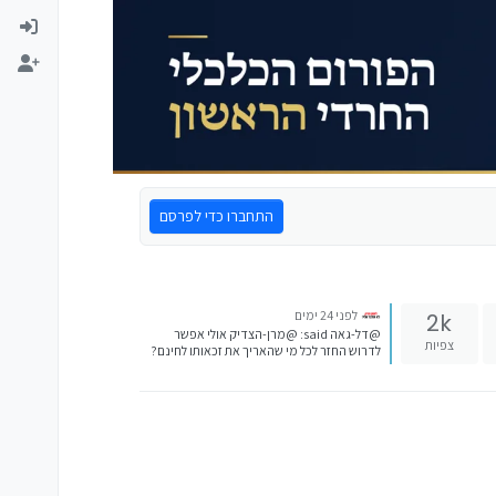
התחברו כדי לפרסם
לפני 24 ימים
2k
@דל-גאה said: @מרן-הצדיק אולי אפשר
צפיות
לדרוש החזר לכל מי שהאריך את זכאותו לחינם?
אמת ליעקב, איצ'ה וכו'... יתכן, לא יודע