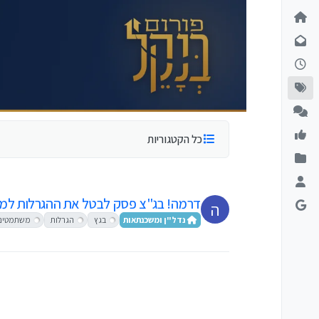
ילוג לתוכן
כל הקטגוריות
דרמה! בג"צ פסק לבטל את ההגרלות למש
ה
נדל"ן ומשכנתאות
בגץ
הגרלות
משתמטים