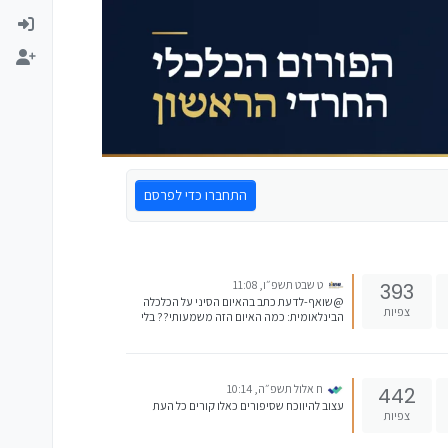
התחברו כדי לפרסם
ט שבט תשפ״ו, 11:08
393
@שואף-לדעת כתב בהאיום הסיני על הכלכלה
צפיות
הבינלאומית: כמה האיום הזה משמעותי?? בלי
שבבים כל חברות הטכנלוגיה לא שוות הרבה,
והכלכלה האמריקאית בכלל תכנס למיתון עמוק,
אם המחסור הבסיסי בשבבים ימשך לאורך שנים,
אני מעריך שהשפל הגדול יהיה מיתון קטן לעומת
ח אלול תשפ״ה, 10:14
442
המיתון הזה.
עצוב להיווכח שסיפורים כאלו קורים כל העת
צפיות