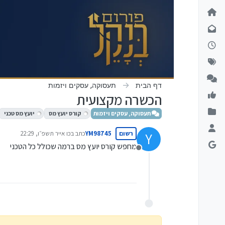
ילוג לתוכן
דף הבית
תעסוקה, עסקים ויזמות
הכשרה מקצועית
תעסוקה, עסקים ויזמות
קורס יועץ מס
יועץ מס טכני
רשום
YM98745
כתב ב
כו אייר תשפ״ו, 22:29
Y
נערך לאחרונה על ידי
מחפש קורס יועץ מס ברמה שכולל כל הטכני
מנותק