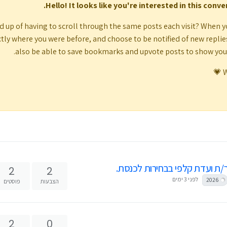
Hello! It looks like you're interested in this conv
d up of having to scroll through the same posts each visit? When y
tly where you were before, and choose to be notified of new replies (
also be able to save bookmarks and upvote posts to show yo
W
ת ועדת קלפי בבחירות לכנסת.
2
2
לפני 3 ימים
2026
הצבעות
פוסטים
2
0