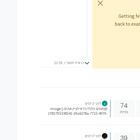
Getting fe
back to exac
כו אייר תשפ״ו, 22:29
לפני 3 ימים
74
צ
@חופש-כלכלי כדאי לציין את זה [image:
צפיות
1785795338541-29a6278a-7723-4979-
a8b7-6a2bb6e4991d-image.jpeg] כלומר
השכר הוא 2,460 ש"ח.
לפני 3 ימים
39