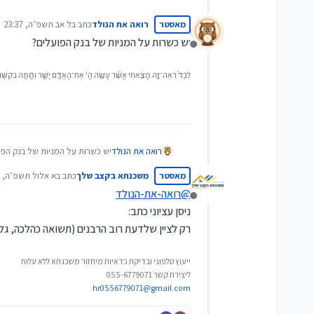
מאסטר
רואה את הנולד
כתב ב
ל אב תשפ״ה, 23:37
נערך לאחרונה על ידי
יש כשרות על המניות של בנק הפועלים?
מנותק
לְבַד֙ רְאֵה־זֶ֣ה מָצָ֔אתִי אֲשֶׁ֨ר עָשָׂ֧ה הָ' אֶת־הָאָדָ֖ם יָשָׁ֑ר וְהֵ֥מָּה בִקְשׁ֖וּ ח
רואה את הנולד
יש כשרות על המניות של בנק הפו
מאסטר
משכנתא בקצב שלך
כתב ב
א אלול תשפ״ה, 05:51
נערך לאחרונה על י
@
רואה-את-הנולד
מנותק
ניסן עציוני כתב:
רק לציין שלדעת רוב הרבנים (תשואה כהלכה, גל
ייעוץ טלפוני ובדיקת כדאיות מיחזור משכנתא ללא עלות
ליצירת קשר 055-6779071
hr0556779071@gmail.com