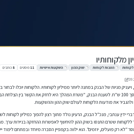
ן מלקוחותיו
לקוחות
הטבות לקוחות
שוק ההון
השקעות אישיות
11
פוסטים
8
כותבים
די מונטיפיורי
עניק מניות של הבנק במתנה ליותר ממיליון לקוחותיו. הלקוחות יוכלו לבחור ב
הבנק בשווי של כ-124 ש"ח, לבין מענק כספי בסך 100 ש"ח. לטענת הבנק, "מטרת המהלך היא לחזק את הקשר בי
ולהגביר את מודעות הלקוחות לעולם שוק ההון וההשקעות.
הכריז על היוזמה ב-22 באוגוסט 2025. לדברי ידין ענתבי, מנכ"ל הבנק, הרעיון נולד מתוך רצון להפוך כמיליון 
שר ללקוחות שטרם התנסו בשוק ההון להיחשף לאפשרות ההחזקה בניירות ערך. מ
לא רק פועלים, יוזמים". הוא ילווה בקמפיין הסברה מיוחד ובמתחם לימוד ייע