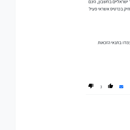
ת ערך ישראליים בחשבון, הינם
 חשבון פרטי פעיל מגיל 18 ומעלה, בעל יתרה של לפחות 1,000 ש"ח בעובר ושב או בתיק ניירות ערך,
ר, ולהחזיק בכרטיס אשראי פעיל
חות זכאים שלא יציינו את
בחירתם, יקבלו באופן אוטומטי את המענק הכספי בסך 100 ש"ח. אם נבחרה האפשרות של מניות, הן יועברו לחשבון הלקוח ב-21.9.25 או בסמוך לכך,
ואם נבחר המענק או לא בוצעה בחירה, החשבון יזוכה בסכום המענק באותו תאריך. על המניות שיינתנו יינתן פטור מעמלות למשך 20 שנה או עד
חדשים ולקוחות קיימים שלא עמדו בתנאי הזכאות
3