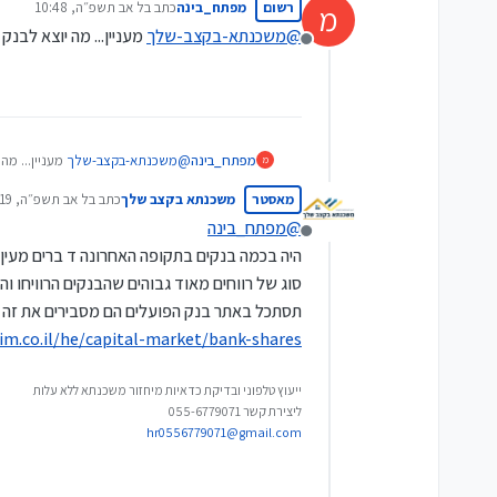
רשום
מפתח_בינה
כתב ב
ל אב תשפ״ה, 10:48
מ
אותם על פעילותם". בנוסף, 
נערך לאחרונה על ידי
בשווי סמלי. הוא הוסיף כי
@
משכנתא-בקצב-שלך
מעניין... מה יוצא לבנ
מנותק
מהתפיסה האסטרטגית החדשה ש
תכנים אינטראקטיביים שיחש
ובעל כרטיס אשראי או הלוואה פעילה.
הבחירה בין קבלת המניות למע
מפתח_בינה
@
משכנתא-בקצב-שלך
מעניין... מה
מ
למכירתן, המוקדם מביניהם.
מאסטר
משכנתא בקצב שלך
כתב ב
ל אב תשפ״ה, 12:19
המניות ניתנות למכירה בכל
נערך לאחרונה על י
@
מפתח_בינה
מנותק
היה בכמה בנקים בתקופה האחרונה ד ברים מעין 
סוג של רווחים מאוד גבוהים שהבנקים הרוויחו וה
תסתכל באתר בנק הפועלים הם מסבירים את זה 
m.co.il/he/capital-market/bank-shares
ייעוץ טלפוני ובדיקת כדאיות מיחזור משכנתא ללא עלות
ליצירת קשר 055-6779071
hr0556779071@gmail.com