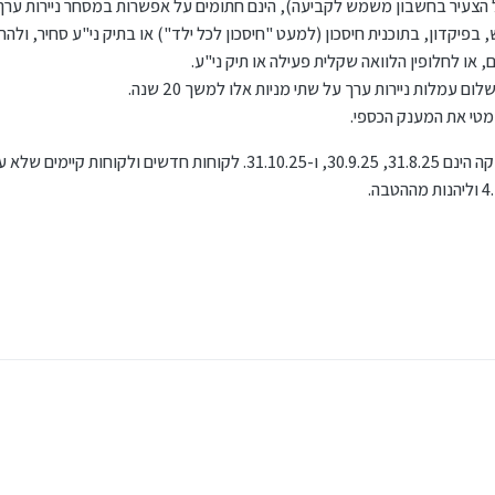
טי מגיל 18 ומעלה (הגיל של הצעיר בחשבון משמש לקביעה), הינם חתומים על אפשרות במסחר ניירו
פו את הלקוחות לידע וכלים מעשיים.
התנאים כוללים בין היתר היותו של הלקוח בעל
 לפחות 1,000 שקל – בעו"ש, בפיקדון, בתוכנית חיסכון (למעט "חיסכון לכל ילד") או בתיק ני"ע סחי
 לקוחות של בנקים אחרים שיצטרפו לבנק הפועלים ויעמדו באותם תנאים ב-31.8.25 יהיו גם הם זכאים להטבה.
נק הכספי ניתנת לביצוע באפליקציית הבנק, באתר הבנק, או במענה הקולי. חשוב לציין כי לקו
או לחלופין הלוואה שקלית פעילה או תיק ני"ע.
 עמלות ניירות ערך על שתי מניות אלו למשך 20 שנה.
מטי את המענק הכספי.
 עת וללא עמלה
המועדים הקובעים לעמידה בתנאי הזכאות לחלוקה הינם 31.8.25, 30.9.25, ו-31.10.25. לקוחות 