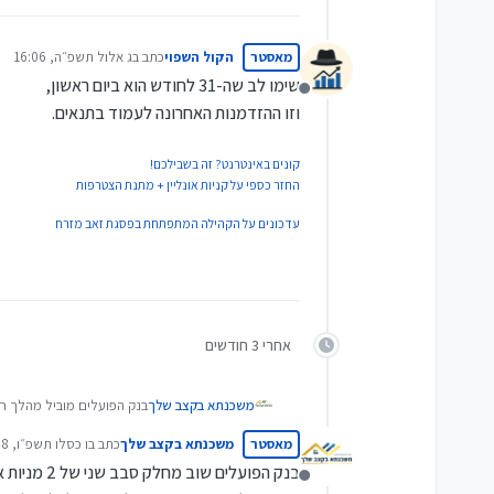
מאסטר
הקול השפוי
כתב ב
ג אלול תשפ״ה, 16:06
נערך לאחרונה על ידי
שימו לב שה-31 לחודש הוא ביום ראשון,
מנותק
וזו ההזדמנות האחרונה לעמוד בתנאים.
קונים באינטרנט? זה בשבילכם!
החזר כספי על קניות אונליין + מתנת הצטרפות
עדכונים על הקהילה המתפתחת בפסגת זאב מזרח
אחרי 3 חודשים
בנק הפועלים מוביל מהלך חס
משכנתא בקצב שלך
מאסטר
משכנתא בקצב שלך
כתב ב
ו כסלו תשפ״ו, 13:48
אותם על פעילותם". בנוסף, 
נערך לאחרונה על י
בשווי סמלי. הוא הוסיף כי
בנק הפועלים שוב מחלק סבב שני של 2 מניות או 125 ש"ח ללקוחותיו אשר עומדים בתנאים הבאים:
מנותק
מהתפיסה האסטרטגית החדשה ש