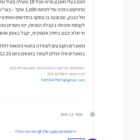
הינם בעלי חשבון פר
תכנים אינטראקטיביים שיחש
מחזיקים ביתרה של
ובעל כרטיס אשראי או הלוואה פעילה.
הבחירה בין קבלת המניות למע
של הבנק, שבוצעה בו עסקה בחודשים האחרונים, 
לקוחות שיבחרו בקבלת המניות, יהיו פטורים מתשלום
מי שלא יבצע בחירה אקטיבית, יקבל באופן אוטו
למכירתן, המוקדם מביניהם.
המניות ניתנות למכירה בכל
במועדים אלו יכולים לעמוד בתנאים ביום 4.12.25 וליהנות מההטבה.
ייעוץ טלפוני ובדיקת כדאיות מיחזור משכנתא ללא עלות
ליצירת קשר 055-6779071
hr0556779071@gmail.com
אחרי 11 ימים
משכנתא בקצב שלך
@
רואה-את-הנולד
ניסן עציוני כתב: