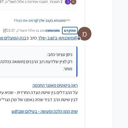
מ
ב
2 תגובות
תגובה אחרונה
ג אלול תשפ״ה, 15:37
משכנתא בקצב שלך
@
רואה-את-הנולד
ניסן עציוני כתב:
מתקדם
משהמשה
כתב ב
ג אלול תשפ״ה, 15:37
מ
רק לציין שלדעת רוב הרבנים
נערך לאחרונה על ידי משהמ
@
משכנתא-בקצב-שלך
כתב ב
בנק הפועלים מחל
מנותק
ניסן עציוני כתב:
רק לציין שלדעת רוב הרבנים (תשואה כהלכה,
מותר.
ראה ציטוטים מאוצר החכמה
על ההבדלים בין שיטת העדה החרדית - שהיא על 
לבין שיטת הרב דביר שהיה נאמנו של מרן הגרי"ש
שוק ההון הלכה ומעשה - בעילום שם.pdf