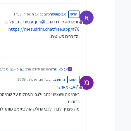
חדש
אב מאושר
כתב ב
ל אב תשפ״ה, 17:33
א
נערך לאחרונה על ידי
תראו מה ידידנו הרב
@
ניסן-עציוני
כתב על כך
מנותק
https://mesudrim.chatfree.app/#78
והדברים פשוטים..
אב מאושר
תראו מה ידידנו הרב
@
ניסן-עציוני
כתב 
א
ttps://mesudrim.chatfree.app/#78
רשום
החושב
כתב ב
ל אב תשפ״ה, 20:39
והדברים פשוטים..
נערך לאחרונה על ידי
@
אב-מאושר
מנותק
גבוהות
מה שצריך לברר לגבי החלק ההלכתי אם מותר להח