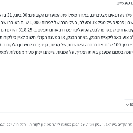
 מעשיים.
התנאים כוללים בין היתר היותו של הלקוח בעל חשבון פרטי פע
פו לבנק הפועלים ויעמדו באותם תנאים ב-31.8.25 יהיו גם הם זכאים להטבה.
יצוע באפליקציית הבנק, באתר הבנק, או במענה הקולי. חשוב לציין כי לקוחות ז
ר תקדים בישראל, ויעניק מניות של הבנק במתנה ליותר ממיליון לקוחותיו. הלקוחות יוכלו לבח
הבנק בשווי של כ-124 ש"ח, לבין מענק כספי בסך 100 ש"ח. לטענת הבנק, "מטרת המהלך היא לחזק את הק