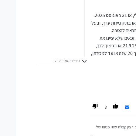
על מנת להיות זכאי להטבה, על הלקוח לעמוד בשלושה תנאים מצטברים, באחד משלושת המועדים הקובעים: 30 ביוני, 31 ביולי, או 31 באוגוסט 2025.
יל מגיל 18 ומעלה, בעל יתרה של לפחות 1,000 ש"ח בעובר ושב או בתיק ניירות ערך, ובעל
כאים שלא יציינו את
בחירתם, יקבלו באופן אוטומטי את המענק הכספי בסך 100 ש"ח. אם נבחרה האפשרות של מניות, הן יועברו לחשבון הלקוח ב-21.9.25 או בסמוך לכך,
ואם נבחר המענק או לא בוצעה בחירה, החשבון יזוכה בסכום המענק באותו תאריך. על המניות שיינתנו יינתן פטור מעמלות למשך 20 שנה או עד למכירתן,
יז כסלו תשפ״ו, 12:12
3
ור בין קבלת שתי מניות של
שר בין הצלחת הבנק לבין לקוחותיו ולהוקיר