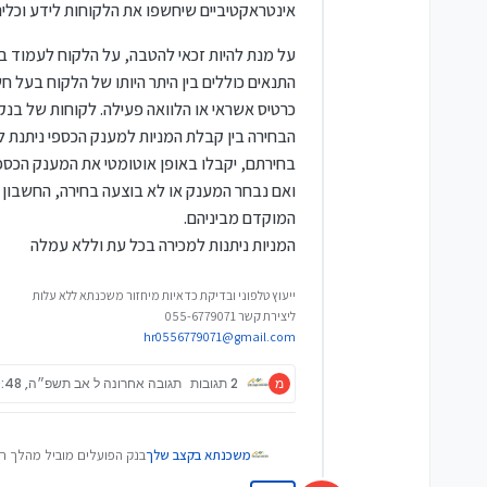
אינטראקטיביים שיחשפו את הלקוחות לידע וכלים
כרטיס אשראי או הלוואה פעילה. לקוחות של בנקים אחרים שיצטר
הבחירה בין קבלת המניות למענק הכספי ניתנת לב
המוקדם מביניהם.
המניות ניתנות למכירה בכל עת וללא עמלה
ייעוץ טלפוני ובדיקת כדאיות מיחזור משכנתא ללא עלות
ליצירת קשר 055-6779071
hr0556779071@gmail.com
מ
2 תגובות
תגובה אחרונה
ל אב תשפ״ה, 10:48
בנק הפועלים מוביל מהלך חס
משכנתא בקצב שלך