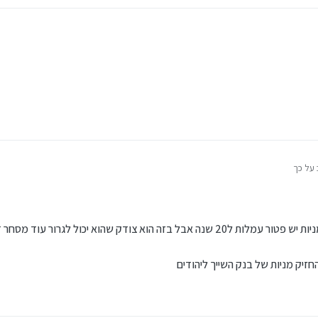
על כך
h
ראתי מה שעציוני כתב ולגבי העמלות על שתי המניות יש פטור עמלות ל20 שנה אבל בזה הוא צודק שהוא
זיק מניות של בנק השייך ליהודים