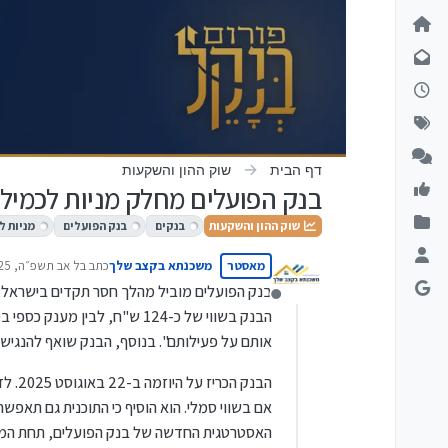
ילוג לתוכן
דף הבית
שוק ההון והשקעות
בנק הפועלים מחלק מניות לכמיליו
שוק ההון והשקעות
בנקים
בנק הפועלים
מניות ל
מאסטר
משכנתא בקצב שלך
כתב ב
ל אב תשפ״ה, 09:25
נערך לאחרונה על י
בנק הפועלים מוביל מהלך חסר תקדים בישראל, וי
מנותק
אותם על פעילותם". בנוסף, הבנק שואף להנגיש 
הבנק 
אם בשווי סמלי. הוא הוסיף כי התוכנית גם תאפ
האסטרטגית החדשה של בנק הפועלים, תחת המסר "