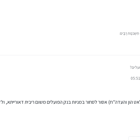
ִשְּׁבֹנ֥וֹת רַבִּֽים׃
עלים?
די
אט הון והעדה"ח) אסור לסחור במניות בנק הפועלים משום ריבית דאורייתא, ולד