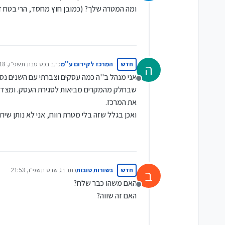
מנותק
ומה המטרה שלך? (כמובן חוץ מחסד, הרי בטח ז
חדש
המרכז לקידום ע''מ
כתב ב
כט טבת תשפ״ו, 19:18
ה
נערך לאחרונה על ידי
אני מנהל ב''ה כמה עסקים וצברתי עם השנים נסי
מנותק
שבחלק מהמקרים מביאות לסגירת העסק. ומצד שנ
את המרכז.
ואכן בגלל שזה בלי מטרת רווח, אני לא נותן שירות VIP, ויכול לקחת קצת זמן עד שאני חוזר למי שמשאיר פניה. הכול זה על בסיס הזמן שאני מקדי
חדש
בשורות טובות
כתב ב
ג שבט תשפ״ו, 21:53
ב
נערך לאחרונה על ידי
האם משהו כבר שלח?
מנותק
האם זה שווה?