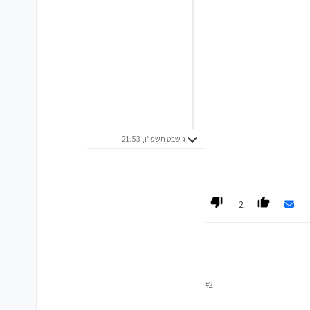
ג שבט תשפ״ו, 21:53
2
#2