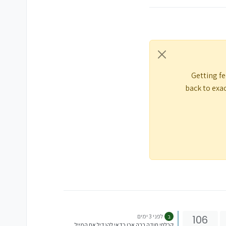
Getting fe
back to exac
לפני 3 ימים
106
ב
קבלתי תודה רבה אכן כדאי להגדיל את המייל