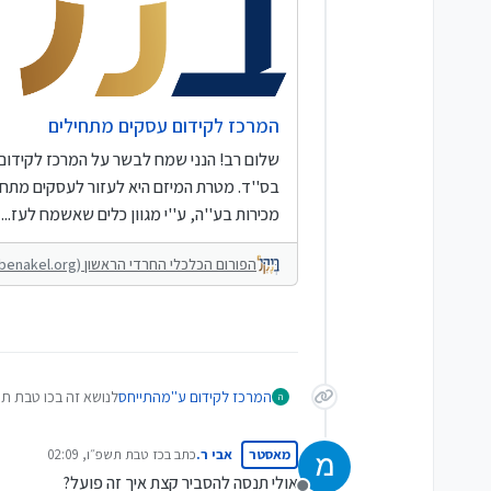
המרכז לקידום עסקים מתחילים
שלום רב! הנני שמח לבשר על המרכז לקידו
בס''ד. מטרת המיזם היא לעזור לעסקים מתחיל
מכירות בע''ה, ע''י מגוון כלים שאשמח לעז...
הפורום הכלכלי החרדי הראשון
(forum.benakel.org)
המרכז לקידום ע''מ
התייחס
לנושא זה ב
כו טבת תשפ״ו
ה
מאסטר
אבי ר.
כתב ב
כז טבת תשפ״ו, 02:09
נערך לאחרונה על ידי
אולי תנסה להסביר קצת איך זה פועל?