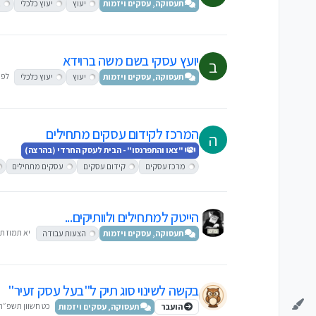
תעסוקה, עסקים ויזמות
יעוץ
יעוץ כלכלי
א
יועץ עסקי בשם משה ברוידא
ב
לפני 4 
תעסוקה, עסקים ויזמות
יעוץ
יעוץ כלכלי
המרכז לקידום עסקים מתחילים
ה
"צאו והתפרנסו" - הבית לעסק החרדי (בהרצה)
מרכז עסקים
קידום עסקים
עסקים מתחילים
הייטק למתחילים ולוותיקים...
יא תמוז תשפ״
תעסוקה, עסקים ויזמות
הצעות עבודה
בקשה לשינוי סוג תיק ל"בעל עסק זעיר"
כט חשוון תשפ״ה, :40
הועבר
תעסוקה, עסקים ויזמות