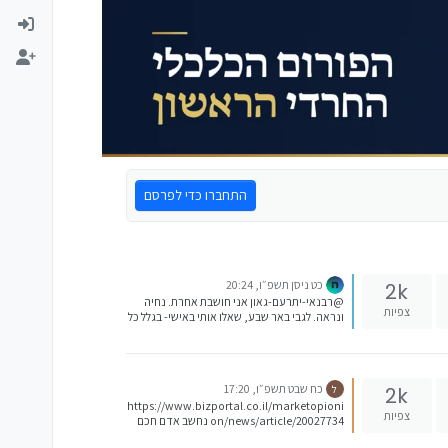
התחברו כדי לפרסם
כט ניסן תשפ״ו, 20:24
2k
@רבנאי-יתרעם-גאון אני חושבת אחרת. נחיה
צפיות
ונראה. לגבי באר שבע, שאלו אותי באישי- בגלל כל
הבעיות שיש הן באופן גלוי והן באופן נסתר,
המתווך שאני ממליצה עליו בבאר שבע לא
מתעסק עם השכרות של דירות שהוא לא חילק
/תיווך. כי באמת יש כ''כ הרבה דירות שקשה עד
כח שבט תשפ״ו, 17:20
2k
ל
בלתי אפשרי להשכיר אותם. ולכן הוא מלווה
https://www.bizportal.co.il/marketopioni
עיסקה מתחילה ועד סוף.
צפיות
on/news/article/20027734 נחשב אדם חכם