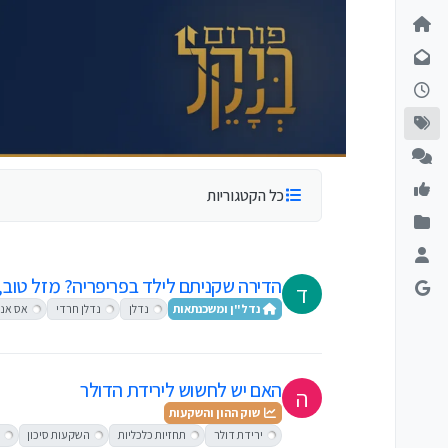
ילוג לתוכן
כל הקטגוריות
הדירה שקניתם לילד בפריפריה? מזל טוב,
ד
נדל"ן ומשכנתאות
נדלן
נדלן חרדי
אס אנד פ
האם יש לחשוש לירידת הדולר
ה
שוק ההון והשקעות
ירידת דולר
תחזיות כלכליות
השקעות סיכון