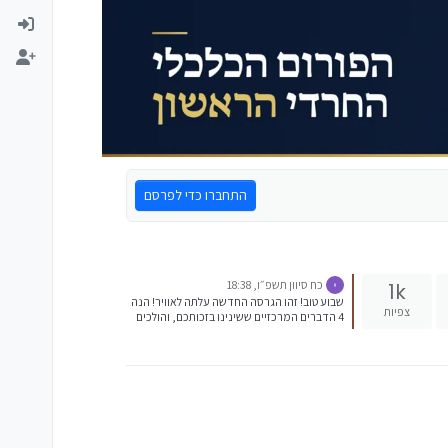
התחברו כדי לפרסם
כח סיוון תשפ״ו, 18:38
1k
שבוע טוב! זהו הגרסה החדשה עלתה לאוויר! הנה
צפיות
4 הדברים המרכזיים ששינינו בזכותכם, והולכים
לעשות לכם חיים הרבה יותר קלים: תכנון פיננסי
לחתונות הילדים (וכל יעד אחר): זה כנראה
החידוש הכי מבוקש. המערכת יודעת עכשיו
לבנות לכם תוכנית מסודרת ל-20 שנה קדימה!
אתם מגדירים את היעדים, והמערכת מחשבת
בעזרת אלגוריתמים מתקדמים וניתוח AI
ומסבירה לכם בפירוט ובצורה פשוטה כמה כסף
צריך להפריש כל חודש כדי להגיע מוכנים ליעדים.