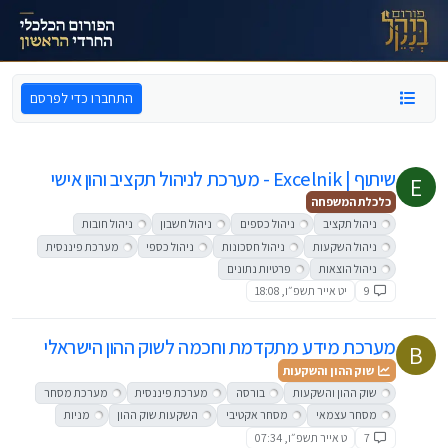
ילוג לתוכן
התחברו כדי לפרסם
שיתוף | Excelnik - מערכת לניהול תקציב והון אישי
E
כלכלת המשפחה
ניהול תקציב
ניהול כספים
ניהול חשבון
ניהול חובות
ניהול השקעות
ניהול חסכונות
ניהול כספי
מערכת פיננסית
ניהול הוצאות
פרטיות נתונים
9
יט אייר תשפ״ו, 18:08
מערכת מידע מתקדמת וחכמה לשוק ההון הישראלי
B
שוק ההון והשקעות
שוק ההון והשקעות
בורסה
מערכת פיננסית
מערכת מסחר
מסחר עצמאי
מסחר אקטיבי
השקעות שוק ההון
מניות
7
ט אייר תשפ״ו, 07:34