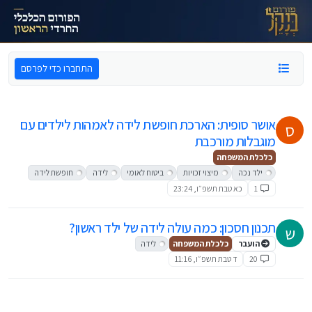
ילוג לתוכן
התחברו כדי לפרסם
אושר סופית: הארכת חופשת לידה לאמהות לילדים עם
ס
מוגבלות מורכבת
כלכלת המשפחה
ילד נכה
מיצוי זכויות
ביטוח לאומי
לידה
חופשת לידה
1
כא טבת תשפ״ו, 23:24
תכנון חסכון: כמה עולה לידה של ילד ראשון?
ש
הועבר
כלכלת המשפחה
לידה
20
ד טבת תשפ״ו, 11:16