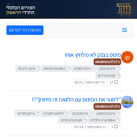
ילוג לתוכן
התחברו כדי לפרסם
מינוס בבנק לא מלחיץ אותי
ש
כלכלת המשפחה
מינוס בבנק
ניהול כספים
השקעות חכמות
חינוך פיננסי
זוגות צעירים
13
ט"ז שבט תשפ״ו, 18:14
"לסגור את המינוס עם הלוואה זה פיתרון"?!
כלכלת המשפחה
מינוס בחשבון
מינוס בבנק
הלוואה לסגירה
גירעון חודשי
אסטרטגיה כלכלית
חובות פיננסיים
3
כג חשוון תשפ״ו, 05:54