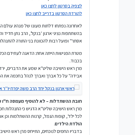
לצפיה בסרטון לחצו כאן
להורדת הסרטון בדרייב לחצו כאן
לאחרונה נפתחו דלתות מעונו של מנהיג עולם ה
בהשתתפות נציגי ארגון 'בנקל', הרב נתן חדיד ו
אסתר" ופועל רבות להכוונת בני התורה להתנהלות
מטרת הפגישות הייתה אחת: הדאגה לעתידם הכלכ
בכבוד.
מרן ראש הישיבה שליט"א שמע את הדברים, ירד 
אבידה" על כל אברך ואברך לנהל בחכמה את הכ
חובת ההשתדלות – לא להוסיף מעמסה ח"ו ע
מרן ראש הישיבה שליט"א הדגיש כי התנהלות חכמ
לכל ילד', קופות הגמל, קרנות ההשתלמות וכן א
הולדת הילדים
.
בדבריו החמים לנוכחים, התייחס מרן ראש הישיב