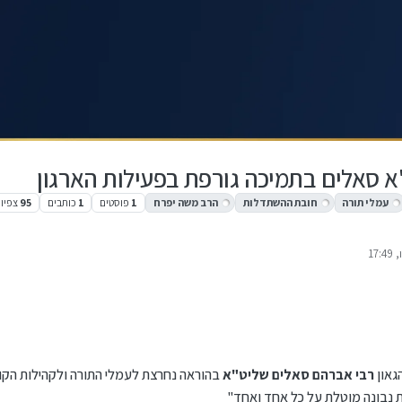
א סאלים בתמיכה גורפת בפעילות הארגון
עמלי תורה
חובת ההשתדלות
הרב משה יפרח
1
פוסטים
1
כותבים
95
צפיו
17
 על ידי
גאון
רבי אברהם סאלים שליט"א
בהוראה נחרצת לעמלי התורה ולקהילות הק
 נבונה מוטלת על כל אחד ואחד"