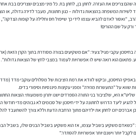
שהם צריכים את העזרה. לחתן בן, לחתן בת. כל מיני מצבים שצריכים בבת אחת
לשירות המשפחה בהוצאות גדולות – כגון חתונות, מעבר לדירה גדולה, או הוצ
הרב,
"ואסור לאדם להביא עצמו לידי כך שייפול חס וחלילה על קופות הצדקה"
, 
 ורק על שם ההורים!
בחיסכון עקבי מגיל צעיר:
"אם משקיעים בצורה מסודרת בתוך הקרן הזאת (ארגו
. פתאום הוא רואה שיש לו אפשרויות לעמוד במצבי לחץ של הוצאות גדולות"
.
באפיקי החיסכון, וביקש לוודא את רמת היציבות של מסלולים עוקבי מדד (מדד 
 שווא על "התעשרות מהירה" ומפני עקיצות פיננסיות וסיפורי בדים.
יט"א היא, שלציבור בני התורה הספרדים ישנו יתרון משמעותי: הוצאות החתונה
 להגיע ליעד הדרוש לחתונה על ידי חיסכון של סכומים לא גבוהים מדי חודש! 
 אברכים יזכו לחתן את ילדיהם מתוך הרחבת הדעת וללא צורך להשתעבד להלו
"כשאדם משקיע בשביל עצמו, אז הוא משקיע בשביל הבנים שלו, בשביל הבנו
ם לקבל יותר וישנם יותר אפשרויות להסתדר."