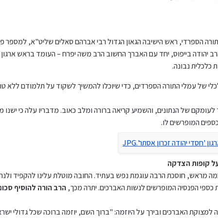
תורה הספרדי, ראש הישיבה הגאון הגדול רבי אברהם סאלים שליט"א, למספר פג
הרב יהודה בייפוס, יחד עם האברך החשוב הרב משה יפרח – העומד בראש ארגון 
 כלכלית נבונה.
לי של עמלי התורה הספרדים, כדי שיוכלו להמשיך לשקוד על תלמודם ללא טרד
לעומקם של הנתונים, והשמיע קריאה ברורה ומלב כאוב. מדבריו עלה כי ישנו
ספים המופרשים לו.
ל קופות הצדקה
ה מראש, חוסכת הרבה עוגמת נפש בעתיד. החובה מוטלת עלינו להקפיד ולנהל נ
ת כספי הפנסיה המופרשים לנשות האברכים. יתרה מכך,
הרב הורה להוסיף סכום
ה למצוקת האברכים ובירך על היוזמה:
"ברוך השם, יוזמה ברוכה שכל גדולי ישרא