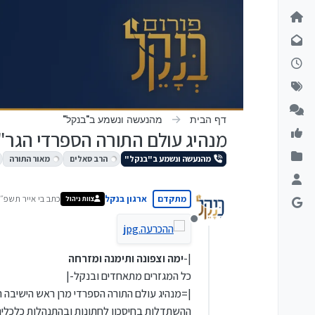
ילוג לתוכן
דף הבית
מהנעשה ונשמע ב"בנקל"
מנהיג עולם התורה הספרדי הגר"
מהנעשה ונשמע ב"בנקל"
הרב סאלים
מאור התורה
מתקדם
ארגון בנקל
כתב ב
י אייר תשפ״ו, :49
צוות ניהול
נערך לאחרונה
מנותק
|-
ימה וצפונה ותימנה ומזרחה
כל המגזרים מתאחדים ובנקל-|
|=מנהיג עולם התורה הספרדי מרן ראש הישיבה ה
ההשתדלות בחיסכון לחתונות ובהתנהלות כלכלית