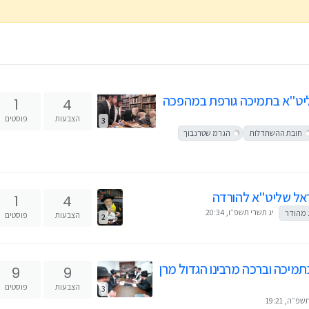
יט"א בתמיכה גורפת במהפכה
1
4
הצבעות
פוסטים
3
חובת ההשתדלות
הגרמ שטרנבוך
ראל שליט"א להורדה
1
4
יג תשרי תשפ״ו, 20:34
 מהודר
הצבעות
פוסטים
2
תמיכה וברכה מרבינו הגדול מרן
9
9
הצבעות
פוסטים
3
פ״ה, 19:21