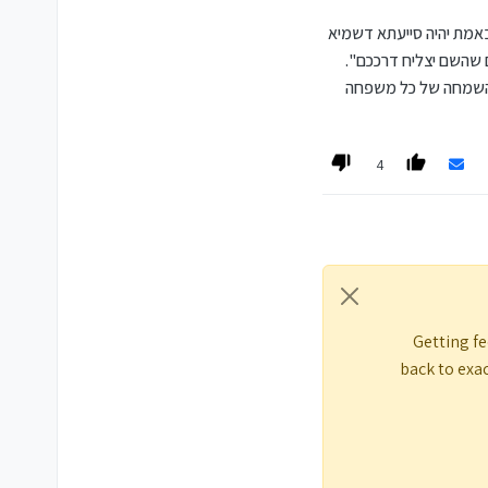
מת יהיה סייעתא דשמיא
שם שהשם יצליח דרככם"
.
י השמחה של כל משפחה
4
Getting fe
back to exac