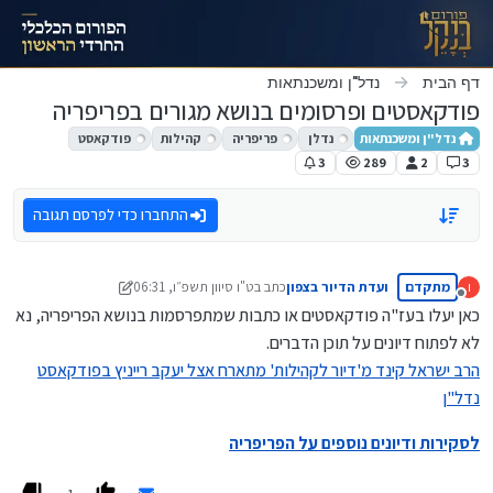
ילוג לתוכן
דף הבית
נדל"ן ומשכנתאות
פודקאסטים ופרסומים בנושא מגורים בפריפריה
נדל"ן ומשכנתאות
נדלן
פריפריה
קהילות
פודקאסט
3
289
2
3
התחברו כדי לפרסם תגובה
מתקדם
ועדת הדיור בצפון
כתב ב
ט"ו סיוון תשפ״ו, 06:31
ו
נערך לאחרונה על ידי ועדת הדיור בצפון
מנותק
כאן יעלו בעז"ה פודקאסטים או כתבות שמתפרסמות בנושא הפריפריה, נא
לא לפתוח דיונים על תוכן הדברים.
הרב ישראל קינד מ'דיור לקהילות' מתארח אצל יעקב רייניץ בפודקאסט
נדל"ן
לסקירות ודיונים נוספים על הפריפריה