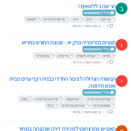
הר יונה ג לליטאים !
ב
נדל"ן ומשכנתאות
הר יונה
נדלן
דיור
פריפריה חרדית
ליטאים
3
כג שבט תשפ״ו, 09:03
מגורים בפריפריה פרק יא - שכונת החורש בחריש
ו
נדל"ן ומשכנתאות
חריש
קהילה ליטאית
פריפריה
פתרון דיור
3
יז תמוז תשפ״ו, 07:04
הבשורה הגדולה לציבור החרדי בבנית רצף ערים מבית
י
שמש ודרומה.
נדל"ן ומשכנתאות
קהילות בפריפריה
התייעצות
חרדים בפריפריה
כסיף
מצוקת הדיור
מגורים בפריפריה
נדלן
3
כב שבט תשפ״ו, 19:00
האם יש פתרון חוקי למכירת דירה שנקנתה במחיר
מ