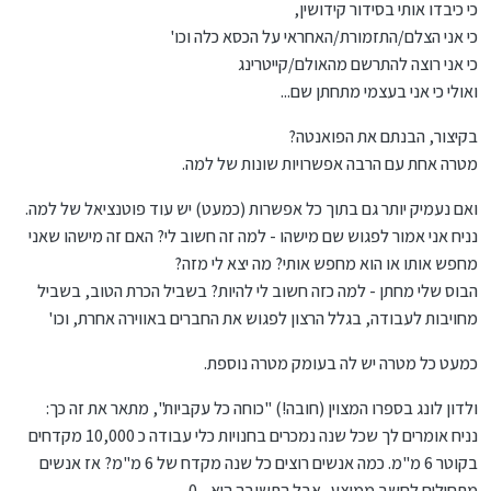
כי כיבדו אותי בסידור קידושין,
כי אני הצלם/התזמורת/האחראי על הכסא כלה וכו'
כי אני רוצה להתרשם מהאולם/קייטרינג
ואולי כי אני בעצמי מתחתן שם...
בקיצור, הבנתם את הפואנטה?
מטרה אחת עם הרבה אפשרויות שונות של למה.
ואם נעמיק יותר גם בתוך כל אפשרות (כמעט) יש עוד פוטנציאל של למה.
נניח אני אמור לפגוש שם מישהו - למה זה חשוב לי? האם זה מישהו שאני
מחפש אותו או הוא מחפש אותי? מה יצא לי מזה?
הבוס שלי מחתן - למה כזה חשוב לי להיות? בשביל הכרת הטוב, בשביל
מחויבות לעבודה, בגלל הרצון לפגוש את החברים באווירה אחרת, וכו'
כמעט כל מטרה יש לה בעומק מטרה נוספת.
ולדון לונג בספרו המצוין (חובה!) "כוחה כל עקביות", מתאר את זה כך:
נניח אומרים לך שכל שנה נמכרים בחנויות כלי עבודה כ 10,000 מקדחים
בקוטר 6 מ"מ. כמה אנשים רוצים כל שנה מקדח של 6 מ"מ? אז אנשים
מתחילים לחשב ממוצע, אבל התשובה היא - 0