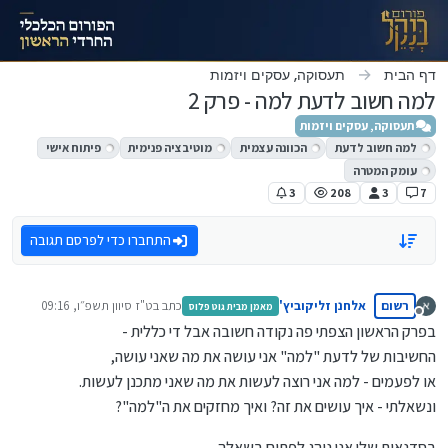
ילוג לתוכן
דף הבית
תעסוקה, עסקים ויזמות
למה חשוב לדעת למה - פרק 2
תעסוקה, עסקים ויזמות
למה חשוב לדעת
הכוונה עצמית
מוטיבציה פנימית
פיתוח אישי
עומק המטרה
3
208
3
7
התחברו כדי לפרסם תגובה
רשום
אלחנן זליקוביץ'
כתב ב
ט"ז סיוון תשפ״ו, 09:16
מאמן מבית גוט פלוס
נערך לאחרונה על ידי
מנותק
בפרק הראשון הצפתי פה נקודה חשובה אבל די כללית -
החשיבות של לדעת "למה" אני עושה את מה שאני עושה,
או לפעמים - למה אני רוצה לעשות את מה שאני מתכנן לעשות.
ונשאלתי - איך עושים את זה? ואיך מחזקים את ה"למה"?
בסדנאות שלי אני נוהג לפתוח בשאלה -