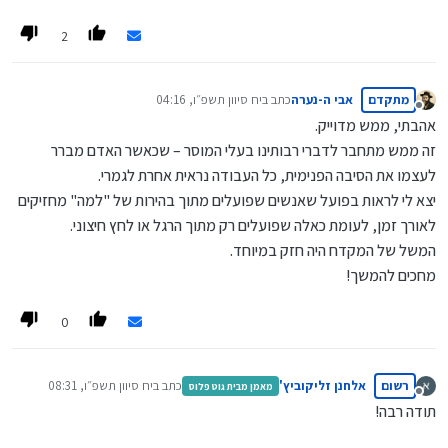
2
מתקדם
אבי ה-נערה
כתב ב
יח סיוון תשפ״ו, 04:16
נערך לאחרונה על ידי
מנותק
אהבתי, ממש מדוייק.
זה ממש מתחבר לדברי רבותינו בעלי המוסר – שכאשר האדם מברר
לעצמו את הסיבה הפנימית, כל העבודה נראית אחרת לגמרי.
יצא לי לראות בפועל שאנשים שפועלים מתוך בהירות של "למה" מחזיקים
לאורך זמן, לעומת כאלה שפועלים רק מתוך הרגל או לחץ חיצוני.
המשל של המקדח היה חזק במיוחד.
מחכים להמשך!
0
רשום
אלחנן זליקוביץ'
כתב ב
יח סיוון תשפ״ו, 08:31
מאמן מבית גוט פלוס
נערך לאחרונה על ידי
מנותק
תודה רבה!