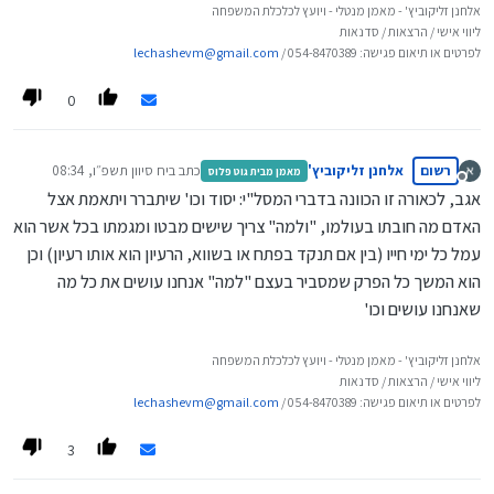
אלחנן זליקוביץ' - מאמן מנטלי - ויועץ לכלכלת המשפחה
ליווי אישי / הרצאות / סדנאות
לפרטים או תיאום פגישה: 054-8470389 /
lechashevm@gmail.com
0
רשום
אלחנן זליקוביץ'
כתב ב
יח סיוון תשפ״ו, 08:34
מאמן מבית גוט פלוס
נערך לאחרונה על ידי
מנותק
אגב, לכאורה זו הכוונה בדברי המסל"י: יסוד וכו' שיתברר ויתאמת אצל
האדם מה חובתו בעולמו, "ולמה" צריך שישים מבטו ומגמתו בכל אשר הוא
עמל כל ימי חייו (בין אם תנקד בפתח או בשווא, הרעיון הוא אותו רעיון) וכן
הוא המשך כל הפרק שמסביר בעצם "למה" אנחנו עושים את כל מה
שאנחנו עושים וכו'
אלחנן זליקוביץ' - מאמן מנטלי - ויועץ לכלכלת המשפחה
ליווי אישי / הרצאות / סדנאות
לפרטים או תיאום פגישה: 054-8470389 /
lechashevm@gmail.com
3