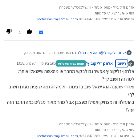
אלחנן זליקוביץ' - מאמן מנטלי - ויועץ לכלכלת המשפחה
ליווי אישי / הרצאות / סדנאות
לפרטים או תיאום פגישה: 054-8470389 /
lechashevm@gmail.com
1
אלחנן זליקוביץ'
@
רואה-את-הנולד
גם כמה שכבות זה יותר טוב מכלום,
ומלבד זאת מתי שהוא, מצליחים לזהות את הרצון האמיתי העמוק.
רשום
אלחנן זליקוביץ'
כתב ב
יז סיוון תשפ״ו, 13:32
מאמן מבית גוט פלוס
נערך לאחרונה על ידי
מנותק
אלחנן-זליקוביץ אפשר גם לבקש מחבר או מהאשה שישאלו אותך:
למה זה חשוב לך?
ואחרי שתענה הוא ישאל שוב ברצינות - ולמה זה (מה שענית כעת) חשוב
לך?
בהתחלה זה מצחיק ואפילו מעצבן אבל מהר מאוד מגלים כמה הדבר הזה
יעיל!
אלחנן זליקוביץ' - מאמן מנטלי - ויועץ לכלכלת המשפחה
ליווי אישי / הרצאות / סדנאות
לפרטים או תיאום פגישה: 054-8470389 /
lechashevm@gmail.com