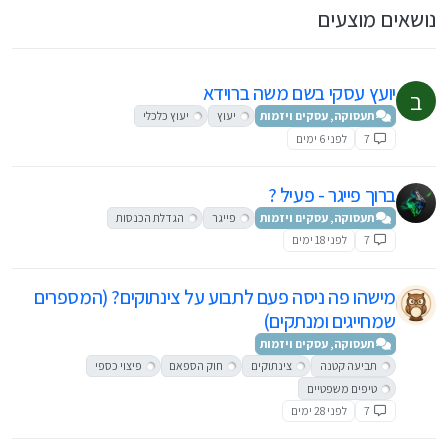
נושאים מוצעים
יועץ עסקי בשם משה ברוידא
ב
תעסוקה, עסקים ויזמות
יעוץ
יעוץ כלכלי
7
לפני 6 ימים
ברוך פייגר - פעיל ?
תעסוקה, עסקים ויזמות
פייגר
הגדלת הכנסות
7
לפני 18 ימים
מישהו פה ניסה פעם לתבוע על צינתוקים? (המספרים
שמחייגים ומנתקים)
תעסוקה, עסקים ויזמות
תביעה קטנה
צינתוקים
חוק הספאם
פיצוי כספי
טיפים משפטיים
7
לפני 28 ימים