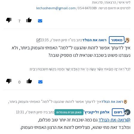
ליווי אישי / הרצאות / סדנאות
לפרטים או תיאום פגישה: 054-8470389 /
lechashevm@gmail.com
7
מאסטר
רואה את הנולד
כתב ב
ט"ז סיוון תשפ״ו, 23:35
נערך לאחרונה על ידי רואה את הנולד
יז טבת תשפ״ו, 23:35
מנותק
איך לדעתך אפשר לזהות שהגענו ל"למה" האמיתי והעמוק ביותר, ולא
נעצרנו פשוט בשכבה שנראית לנו מספיק טובה?
לְבַד֙ רְאֵה־זֶ֣ה מָצָ֔אתִי אֲשֶׁ֨ר עָשָׂ֧ה הָ' אֶת־הָאָדָ֖ם יָשָׁ֑ר וְהֵ֥מָּה בִקְשׁ֖וּ חִשְּׁבֹנ֥וֹת רַבִּֽים׃
0
רואה את הנולד
איך לדעתך אפשר לזהות שהגענו ל"למה" האמיתי והעמוק ביותר,
ולא נעצרנו פשוט בשכבה שנראית לנו מספיק טובה?
רשום
אלחנן זליקוביץ'
כתב ב
יז סיוון תשפ״ו, 13:31
מאמן מבית גוט פלוס
נערך לאחרונה על ידי
מנותק
@
רואה-את-הנולד
גם כמה שכבות זה יותר טוב מכלום,
ומלבד זאת מתי שהוא, מצליחים לזהות את הרצון האמיתי העמוק.