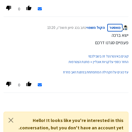
0
מאסטר
הקול השפוי
כתב ב
כג סיוון תשפ״ו, 13:20
נערך לאחרונה על ידי
מנותק
ישא ברכה
פעמיים סגרנו דרכם
קונים באינטרנט? זה בשבילכם!
החזר כספי על קניות אונליין + מתנת הצטרפות
עדכונים על הקהילה המתפתחת בפסגת זאב מזרח
0
Hello! It looks like you're interested in this
conversation, but you don't have an account yet.