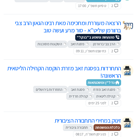
2
ט סיוון תשפ״ו, 17:00
הרצאה מעוררת ומחכימה מאת רבינו הגאון הרב צבי
ברוורמן שליט"א - סור מרע ועשה טוב
מהנעשה ונשמע ב"בנקל"
הרב צבי ברוורמן
פסגת זאב
השקעות מסוכנות
2
כח שבט תשפ״ו, 09:11
התחרדות בפסגת זאב מזרח: הוקמה הקהילה הליטאית
הראשונה!
נדל"ן ומשכנתאות
פסגת זאב מזרח
פסגת זאב
התחרדות בירושלים
קהילה ליטאית
קהילה חרדית
2
לפני 25 ימים
זינוק במחירי התחבורה הציבורית
כלכלת המשפחה
תחבורה ציבורית
2
כט ניסן תשפ״ה, 08:17