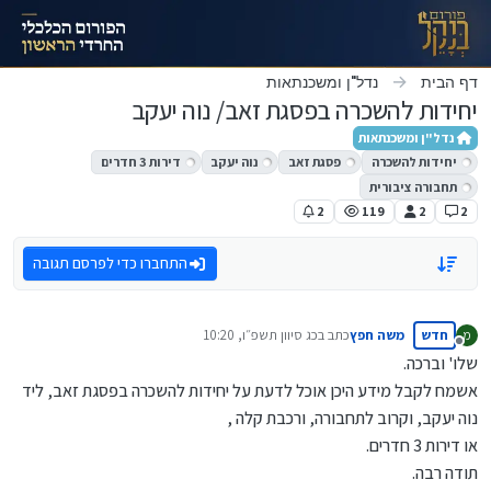
ילוג לתוכן
דף הבית
נדל"ן ומשכנתאות
יחידות להשכרה בפסגת זאב/ נוה יעקב
נדל"ן ומשכנתאות
יחידות להשכרה
פסגת זאב
נוה יעקב
דירות 3 חדרים
תחבורה ציבורית
2
119
2
2
התחברו כדי לפרסם תגובה
חדש
משה חפץ
כתב ב
כג סיוון תשפ״ו, 10:20
מ
נערך לאחרונה על ידי
מנותק
שלו' וברכה.
אשמח לקבל מידע היכן אוכל לדעת על יחידות להשכרה בפסגת זאב, ליד
נוה יעקב, וקרוב לתחבורה, ורכבת קלה ,
או דירות 3 חדרים.
תודה רבה.