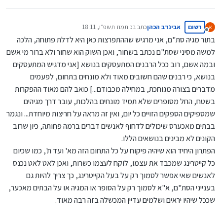
רשום
אבינדב הכהן
כתב ב
כ תמוז תשפ״ו, 18:11
א
נערך לאחרונה על ידי
מנותק
בתור מגיה סת"ם, אני מרגיש שההתפרצות כאן היא לדלת פתוחה, הלכה
למשה מסיני שסת"ם נכתב בשחור, ואכן השוק הוא שחור ולא ברור מי אשם
ובמה אשם, רוב ככל הרבנים המתעסקים בנושא [אני מדגיש המתעסקים
בנושא, כי רבנים שהם חשובים מאוד ולא מונחים בתחום, לפעמים
מדברים בצורה מגוחכת, במחילה מכבודם...] כואב להם מאוד ההפקרות
בשטח, החל מסופרים שלא תמיד מונחים בהלכות, עובר דרך מגיהים
שמספיקים הספקים הזויים כל יום, ואין זה מראה על חריצות מיוחדת... ונגמר
בבתים מאכערס שיכולים לדחוף לאנשים דברים ברמה פחותה, כיון שרוב
הקונים לא מבינים בנושאים הללו.
הפתרון היחיד הוא שיהיה פיקוח על כל התחום הזה מא' ועד ת', כמו שכיום
כל קייטרינג שמכבד את עצמו, לוקח לעצמו כשרות, ואכן לאט לאט נכנס
לאנשים שאי אפשר לסמוך רק על בעל הקייטרינג, כך צריך להיות גם
בענייני הסת"ם, א"א לסמוך רק על הסופר או המגיה או על הבתים מאכער,
שככל שיהיו יראים ושלמים עדיין המכשלה בזה רבה מאוד.