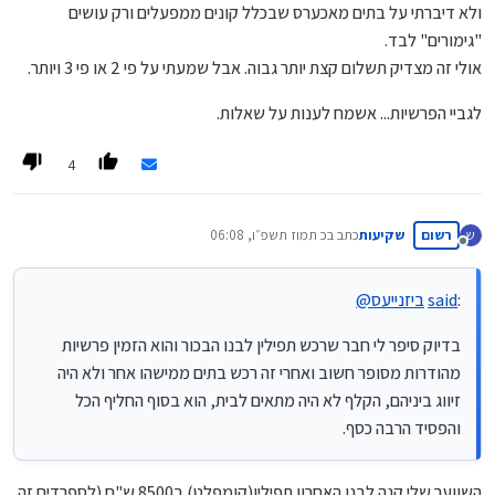
ולא דיברתי על בתים מאכערס שבכלל קונים ממפעלים ורק עושים
"גימורים" לבד.
אולי זה מצדיק תשלום קצת יותר גבוה. אבל שמעתי על פי 2 או פי 3 ויותר.
לגביי הפרשיות... אשמח לענות על שאלות.
4
רשום
שקיעות
כתב ב
כ תמוז תשפ״ו, 06:08
ש
נערך לאחרונה על ידי
מנותק
:
said
ביזנייעס
@
בדיוק סיפר לי חבר שרכש תפילין לבנו הבכור והוא הזמין פרשיות
מהודרות מסופר חשוב ואחרי זה רכש בתים ממישהו אחר ולא היה
זיווג ביניהם, הקלף לא היה מתאים לבית, הוא בסוף החליף הכל
והפסיד הרבה כסף.
השווער שלי קנה לבנו האחרון תפילין(קומפלט) ב8500 ש"ח (לספרדים זה