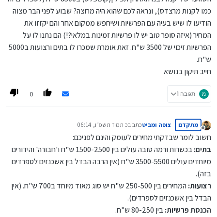
כמו לקנות מרצדס), ונראה לכם שהוא היה מרוצה? שבוע לפני הבר מצוה
הודיעו לו שיש בעיה עם הפרשיות ושיחפש ממקום אחר והם יקזזו את
המחיר (איזה סופר טוב יש לו פרשיות זמינות במלאי?!) הם נתנו לו על
הפרשיות זיכוי של 3500 ש"ח. זאת אומרת שמכרו לו בתים ורצועות ב5000
ש"ח.
חייב תיקון בנושא
0
מ
תגובה 1
מתקדם
צופה ומביט
כתב ב
כ תמוז תשפ״ו, 06:14
נערך לאחרונה על ידי
מנותק
חשוב לומר שבדקתי מחירים לעומק והינם לפניכם:
בתים:
בכשרות ורמה טובה עולים בין 1500-2500 ש"ח ו'חבורה' והידורים
מיוחדים עולים 3500-5500 ש"ח (אין הרבה הבדל בין אשכנזים לספרדים
בזה).
רצועות:
המחירים בין 250-500 ש"ח יש סוג מאוד מיוחד ב700 ש"ח. (אין
הבדל בין אשכנזים לספרדים).
הכנסת פרשיות:
בין 80-250 ש"ח.