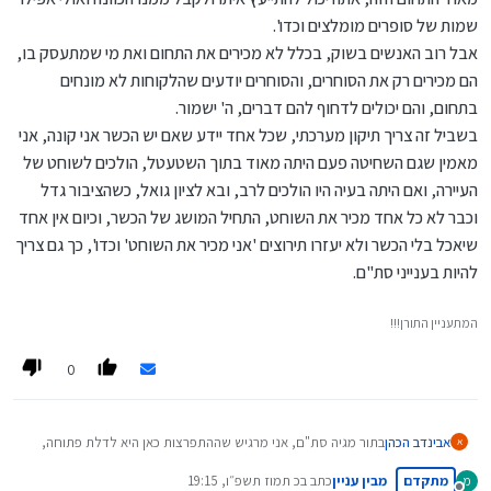
שמות של סופרים מומלצים וכדו'.
אבל רוב האנשים בשוק, בכלל לא מכירים את התחום ואת מי שמתעסק בו,
הם מכירים רק את הסוחרים, והסוחרים יודעים שהלקוחות לא מונחים
בתחום, והם יכולים לדחוף להם דברים, ה' ישמור.
בשביל זה צריך תיקון מערכתי, שכל אחד יידע שאם יש הכשר אני קונה, אני
מאמין שגם השחיטה פעם היתה מאוד בתוך השטעטל, הולכים לשוחט של
העיירה, ואם היתה בעיה היו הולכים לרב, ובא לציון גואל, כשהציבור גדל
וכבר לא כל אחד מכיר את השוחט, התחיל המושג של הכשר, וכיום אין אחד
שיאכל בלי הכשר ולא יעזרו תירוצים 'אני מכיר את השוחט' וכדו', כך גם צריך
להיות בענייני סת"ם.
המתעניין התורן!!!
0
אבינדב הכהן
בתור מגיה סת"ם, אני מרגיש שההתפרצות כאן היא לדלת פתוחה,
א
הלכה למשה מסיני שסת"ם נכתב בשחור, ואכן השוק הוא שחור ולא
מתקדם
מבין עניין
כתב ב
כ תמוז תשפ״ו, 19:15
מ
ברור מי אשם ובמה אשם, רוב ככל הרבנים המתעסקים בנושא [אני
נערך לאחרונה על ידי