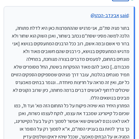
מנותק
מדגיש המתעסקים בנושא, כי רבנים שהם חשובים מאוד ולא מונחים
בתחום, לפעמים מדברים בצורה מגוחכת, במחילה מכבודם...] כואב
:
said
אבינדב-הכהן
@
להם מאוד ההפקרות בשטח, החל מסופרים שלא תמיד מונחים
בהלכות, עובר דרך מגיהים שמספיקים הספקים הזויים כל יום, ואין זה
בתור מגיה סת"ם, אני מרגיש שההתפרצות כאן היא לדלת פתוחה,
מראה על חריצות מיוחדת... ונגמר בבתים מאכערס שיכולים לדחוף
לאנשים דברים ברמה פחותה, כיון שרוב הקונים לא מבינים בנושאים
הלכה למשה מסיני שסת"ם נכתב בשחור, ואכן השוק הוא שחור ולא
הללו.
ברור מי אשם ובמה אשם, רוב ככל הרבנים המתעסקים בנושא [אני
הפתרון היחיד הוא שיהיה פיקוח על כל התחום הזה מא' ועד ת', כמו
מדגיש המתעסקים בנושא, כי רבנים שהם חשובים מאוד ולא
שכיום כל קייטרינג שמכבד את עצמו, לוקח לעצמו כשרות, ואכן לאט
לאט נכנס לאנשים שאי אפשר לסמוך רק על בעל הקייטרינג, כך
מונחים בתחום, לפעמים מדברים בצורה מגוחכת, במחילה
צריך להיות גם בענייני הסת"ם, א"א לסמוך רק על הסופר או המגיה
מכבודם...] כואב להם מאוד ההפקרות בשטח, החל מסופרים שלא
או על הבתים מאכער, שככל שיהיו יראים ושלמים עדיין המכשלה בזה
תמיד מונחים בהלכות, עובר דרך מגיהים שמספיקים הספקים הזויים
רבה מאוד.
כל יום, ואין זה מראה על חריצות מיוחדת... ונגמר בבתים מאכערס
שיכולים לדחוף לאנשים דברים ברמה פחותה, כיון שרוב הקונים לא
מבינים בנושאים הללו.
הפתרון היחיד הוא שיהיה פיקוח על כל התחום הזה מא' ועד ת', כמו
שכיום כל קייטרינג שמכבד את עצמו, לוקח לעצמו כשרות, ואכן
לאט לאט נכנס לאנשים שאי אפשר לסמוך רק על בעל הקייטרינג,
כך צריך להיות גם בענייני הסת"ם, א"א לסמוך רק על הסופר או
המגיה או על הבתים מאכער, שככל שיהיו יראים ושלמים עדיין