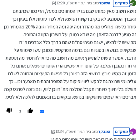
מתקדם
השומר
כתב ב
יח תמוז תשפ״ו, 12:20
ה
נערך לאחרונה על ידי השומר
יח אדר תשפ״ו, 12:21
מנותק
נושא חשוב מאין כמותו שגם בו יד המתווכים במעל, הרי כמו שכתבתם
האברך הממוצע לא בקי בדקויות הנושא ולא למד סוגיות אלו בעיון וכך
סוחר כלשהו מחליט מה מהודר ומה יפה ומה המחיר וגובה 20% מהמחיר (כן
זה מגיע לדרגה הזאת) מה שבא כמובן על חשבון הקונה והסופר.
מה שיש לי להציע, ישנם מגיהי סת"ם שהם בדרך כלל אברכים ת"ח
שבקיאים בנושא ובסוגיות וגם ברמה הפרקטית וכמובן עשו שימוש על
הדבר, אפשר פשוט להתייעץ איתם מה חשוב מה כדאי להחמיר מה תוספת
הידור וכמובן המלצה על סופר ירא שמיים הרי הסופרים שואלים אותם כל
הזמן זה ממש מו"ץ בנושא הזה כמובן כל פגישת התיעצות והכוונה לשלם
עליה ומי שרוצה גם לבקש ליווי ופיקוח על הסופר והבתים מאכער וכו... כך
תשלם בלי תיווך מיותר ותקבל המלצה מת"ח וכן ליווי, וגם נזכה לפרנס קצת
אברכים יראי שמים שהשקיעו בנושא ובקיאים בו ונאמנים להלכה ולא לכיס.
3
מתקדם
המבקר
כתב ב
יח תמוז תשפ״ו, 13:34
ה
נערך לאחרונה על ידי המבקר
יח אדר תשפ״ו, 13:35
מנותק
ישנם מספיק מורי הוראה חשובה שמונחים בסוגי'