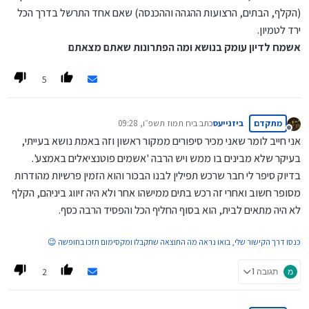
(הקלף, הבתים, הרצועות ההגהה וההכנסה) שאם אחד התרשל בדרך הכל
ירד לטמיון.
אשמח לדיון עומק בנושא ומה הפתרונות שאתם מצאתם
5
מתקדם
ביזנייעס
כתב ב
יח תמוז תשפ״ו, 09:28
נערך לאחרונה על ידי
מנותק
אני חייב לומר שאני מכיר סיפורים ממקור ראשון וזה באמת נושא בעייתי,
בעיקר שלא מבינים בו ממש ויש הרבה 'אשמים פוטנציאלים באמצע'.
בדיוק סיפר לי חבר שרכש תפילין לבנו הבכור והוא הזמין פרשיות מהודרות
מסופר חשוב ואחרי זה רכש בתים ממישהו אחר ולא היה זיווג ביניהם, הקלף
לא היה מתאים לבית, הוא בסוף החליף הכל והפסיד הרבה כסף.
כנסו דרך הקישור שלי, בואו נראה מה התוצאה שתקבלו ומקסימום תזכו בחופשה 😉
2
מ
תגובה 1