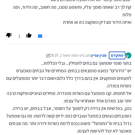
קח לך רב שאתה סומך עליו, ותשמע ממנו, מה חשוב, מה הידור, ומה
פלופ
ואיזה הידור מצדיק השקעה כזו או אחרת
1
מתקדם
מבין עניין
כתב ב
יט תמוז תשפ״ו, 20:37
מ
נערך לאחרונה על ידי מבין עניין
כ ניסן תשפ״ו, 20:43
מנותק
בתור סופר שמתווך גם בתים לתפילין... ובלי הכללות...
יש "הידורים" כמעט מומצאים בבתים. המחירים של הבתים מאכערס
לפעמים מופקעים. אין בהם בדרך כלל כלום ושום דבר יותר ממפעלים עם
כשרות צמודה.
אל תתפתו. קנו ממפעל עם כשרות מהודרת. מחירים הגיוניים ופיקוח הרבה
יותר טוב מאדם אחד שאחראי על עצמו.
נכון, בפרשיות אין ברירה רק לסמוך על הסופר, אבל בבתים, יש ברירה.
כשהבתים נעשים במפעל ועוברים כמה ידיים קשה לרמות. מה גם שמפעל
גדול בבית ש"התפשל" פשוט נכנס לרמת כשרות ירודה יותר. מה שבתים
מאכער לא יכול להרשות לעצמו.