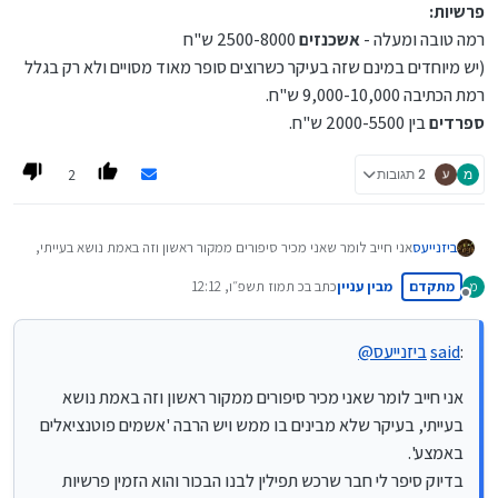
פרשיות:
רמה טובה ומעלה -
אשכנזים
2500-8000 ש"ח
(יש מיוחדים במינם שזה בעיקר כשרוצים סופר מאוד מסויים ולא רק בגלל
רמת הכתיבה 9,000-10,000 ש"ח.
ספרדים
בין 2000-5500 ש"ח.
2
מ
2 תגובות
ביזנייעס
אני חייב לומר שאני מכיר סיפורים ממקור ראשון וזה באמת נושא בעייתי,
בעיקר שלא מבינים בו ממש ויש הרבה 'אשמים פוטנציאלים באמצע'.
מתקדם
מבין עניין
כתב ב
כ תמוז תשפ״ו, 12:12
מ
בדיוק סיפר לי חבר שרכש תפילין לבנו הבכור והוא הזמין פרשיות מהודרות
נערך לאחרונה על ידי
מנותק
מסופר חשוב ואחרי זה רכש בתים ממישהו אחר ולא היה זיווג ביניהם,
הקלף לא היה מתאים לבית, הוא בסוף החליף הכל והפסיד הרבה כסף.
:
said
ביזנייעס
@
אני חייב לומר שאני מכיר סיפורים ממקור ראשון וזה באמת נושא
בעייתי, בעיקר שלא מבינים בו ממש ויש הרבה 'אשמים פוטנציאלים
באמצע'.
בדיוק סיפר לי חבר שרכש תפילין לבנו הבכור והוא הזמין פרשיות