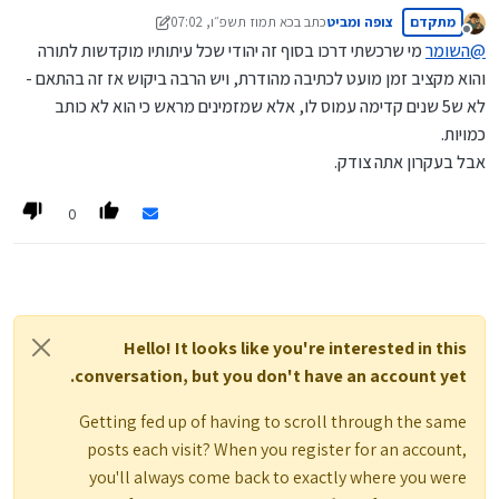
שאפשר להזמין אצלו שנה עד שנה וחצי מראש יש לו גם כתב מיוחד והוא
מתקדם
צופה ומביט
כתב ב
כא תמוז תשפ״ו, 07:02
כמובן עושה את כל החומרות וההידורים אולי הוא לא יודע לשווק את עצמו
נערך לאחרונה על ידי צופה ומביט
כב סיוון תשפ״ו, 15:54
מנותק
מספיק, אבל תסביר לי בהגיון למה צריך להזמין 5 שנים מראש מה לוקח
@
השומר
מי שרכשתי דרכו בסוף זה יהודי שכל עיתותיו מוקדשות לתורה
לכתוב תפילין חצי שנה?
והוא מקציב זמן מועט לכתיבה מהודרת, ויש הרבה ביקוש אז זה בהתאם -
לא ש5 שנים קדימה עמוס לו, אלא שמזמינים מראש כי הוא לא כותב
כמויות.
אבל בעקרון אתה צודק.
0
Hello! It looks like you're interested in this
conversation, but you don't have an account yet.
Getting fed up of having to scroll through the same
posts each visit? When you register for an account,
you'll always come back to exactly where you were