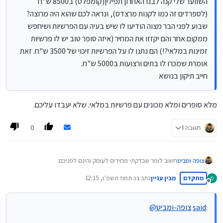
השווער שלי קנה לבנו האחרון תפילין(קומפלט) ב8500 ש"ח
(לספרדים זה כמו לקנות מרצדס), ונראה לכם שהוא היה מרוצה?
שבוע לפני הבר מצוה הודיעו לו שיש בעיה עם הפרשיות ושיחפש
ממקום אחר והם יקזזו את המחיר (איזה סופר טוב יש לו פרשיות
זמינות במלאי?!) הם נתנו לו על הפרשיות זיכוי של 3500 ש"ח. זאת
אומרת שמכרו לו בתים ורצועות ב5000 ש"ח.
חייב תיקון בנושא
מלא סופרים ומלא מכונים עם פרשיות במלאי. שלא יעבדו עליכם.
0
תגובה 1
צופה ומביט
חשוב לומר שבדקתי מחירים לעומק והינם לפניכם:
בתים:
בכשרות ורמה טובה עולים בין 1500-2500 ש"ח ו'חבורה'
מתקדם
מבין עניין
כתב ב
כ תמוז תשפ״ו, 12:15
מ
והידורים מיוחדים עולים 3500-5500 ש"ח (אין הרבה הבדל בין
נערך לאחרונה על ידי
מנותק
אשכנזים לספרדים בזה).
רצועות:
המחירים בין 250-500 ש"ח יש סוג מאוד מיוחד ב700 ש"ח.
:
said
צופה-ומביט
@
(אין הבדל בין אשכנזים לספרדים).
הכנסת פרשיות:
בין 80-250 ש"ח.