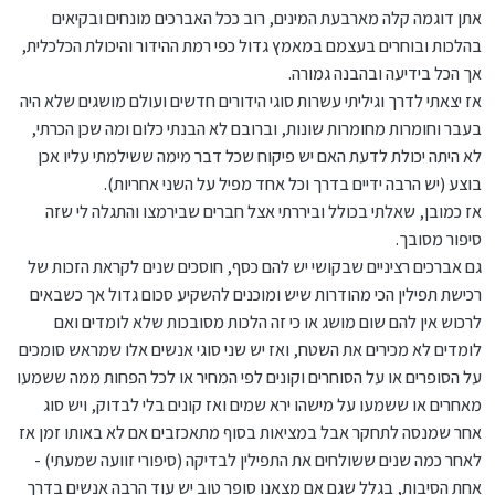
אתן דוגמה קלה מארבעת המינים, רוב ככל האברכים מונחים ובקיאים
בהלכות ובוחרים בעצמם במאמץ גדול כפי רמת ההידור והיכולת הכלכלית,
אך הכל בידיעה ובהבנה גמורה.
אז יצאתי לדרך וגיליתי עשרות סוגי הידורים חדשים ועולם מושגים שלא היה
בעבר וחומרות מחומרות שונות, וברובם לא הבנתי כלום ומה שכן הכרתי,
לא היתה יכולת לדעת האם יש פיקוח שכל דבר מימה ששילמתי עליו אכן
בוצע (יש הרבה ידיים בדרך וכל אחד מפיל על השני אחריות).
אז כמובן, שאלתי בכולל וביררתי אצל חברים שבירמצו והתגלה לי שזה
סיפור מסובך.
גם אברכים רציניים שבקושי יש להם כסף, חוסכים שנים לקראת הזכות של
רכישת תפילין הכי מהודרות שיש ומוכנים להשקיע סכום גדול אך כשבאים
לרכוש אין להם שום מושג או כי זה הלכות מסובכות שלא לומדים ואם
לומדים לא מכירים את השטח, ואז יש שני סוגי אנשים אלו שמראש סומכים
על הסופרים או על הסוחרים וקונים לפי המחיר או לכל הפחות ממה ששמעו
מאחרים או ששמעו על מישהו ירא שמים ואז קונים בלי לבדוק, ויש סוג
אחר שמנסה לתחקר אבל במציאות בסוף מתאכזבים אם לא באותו זמן אז
לאחר כמה שנים ששולחים את התפילין לבדיקה (סיפורי זוועה שמעתי) -
אחת הסיבות, בגלל שגם אם מצאנו סופר טוב יש עוד הרבה אנשים בדרך