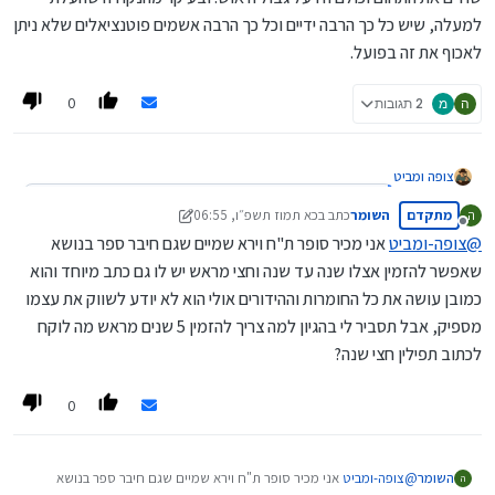
למעלה, שיש כל כך הרבה ידיים וכל כך הרבה אשמים פוטנציאלים שלא ניתן
לאכוף את זה בפועל.
0
ה
מ
2 תגובות
צופה ומביט
:
said
מבין-עניין
@
מתקדם
השומר
כתב ב
כא תמוז תשפ״ו, 06:55
ה
נערך לאחרונה על ידי השומר
כב סיוון תשפ״ו, 06:56
מנותק
@
צופה-ומביט
אני מכיר סופר ת"ח וירא שמיים שגם חיבר ספר בנושא
מה?
מלא סופרים ומלא מכונים עם פרשיות במלאי
שאפשר להזמין אצלו שנה עד שנה וחצי מראש יש לו גם כתב מיוחד והוא
על מה אתה מדבר?
אברך רציני שמחפש סופר מסויים? אם הוא לא נרשם 5 שנים לפני כן,
כמובן עושה את כל החומרות וההידורים אולי הוא לא יודע לשווק את עצמו
אין על מה לדבר.
מספיק, אבל תסביר לי בהגיון למה צריך להזמין 5 שנים מראש מה לוקח
:
said
אבינדב-הכהן
@
לכתוב תפילין חצי שנה?
בתור מגיה סת"ם, אני מרגיש שההתפרצות כאן היא לדלת
לא כתבתי את דבריי סתם, זה נכתב אחרי שהייתי אצל מספר דיינים
פתוחה
חשובים שחיים את התחום וכולם היו על גבול היאוש. ובעיקר מהנקודה
0
שהעלתי למעלה, שיש כל כך הרבה ידיים וכל כך הרבה אשמים
פוטנציאלים שלא ניתן לאכוף את זה בפועל.
השומר
@
צופה-ומביט
אני מכיר סופר ת"ח וירא שמיים שגם חיבר ספר בנושא
ה