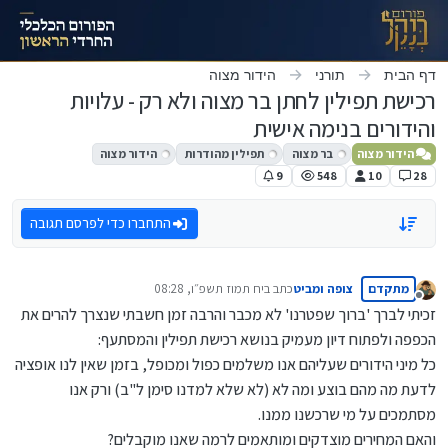
ילוג לתוכן
דף הבית
תורני
הידור מצוה
רכישת תפילין לחתן בר מצוה ולא רק - עלויות
והידורים בנימה אישית
הידור מצוה
בר מצוה
תפילין מהודרות
הידור מצוה
9
548
10
28
התחברו כדי לפרסם תגובה
מתקדם
צופה ומביט
כתב ב
יח תמוז תשפ״ו, 08:28
נערך לאחרונה על ידי
מנותק
זכיתי לברך 'ברוך שפטרנו' לא מכבר והרבה זמן חשבתי שנצרך להרים את
הכפפה ולפתוח דיון מעמיק בנושא רכישת תפילין והמסתעף:
כל מיני הידורים שעליהם אנו משלמים כפול ומכופל, בזמן שאין לנו אופציה
לדעת מה מהם בוצע ומה לא (לא שלא למדנו סימן ל"ב) ורק אנו
מסתמכים על מי שרכשנו ממנו.
והאם המחירים מוצדקים ומותאמים לרמה שאנו מוקבלים?