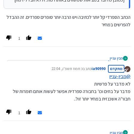
הכתב הספרדי קל יותר לכתיבה ויש הרבה יותר סופרים ספרדים. זה ההבדל
להפרשים במחיר
1
מבין עניין
מ
@
ia90990
said
:
מתקדם
ia90990
כתב ב
כ תמוז תשפ״ו, 22:04
נערך לאחרונה על ידי
מנותק
@
מבין-עניין
@
צופה-ומביט
הכתב הספרדי קל יותר לכתיבה ויש הרבה יותר סופרים ספרדים. זה
לא מדבר על פרשיות
ההבדל להפרשים במחיר
שאלתי מו"צ שבקיא בנושא ואמר שאצל אשכנזים יכול להיות
באותו רמה בדיוק ויקחו לך 2000 ש"ח יותר במקרה הטוב...
מדבר על בתים וכו' בחבורה ספרדית אפשר לעשות אותם חומרות של
[כמובן מדובר במציאות שמשווים באותו רמה.. וללא הבדלי רמה]
חבור'ה אשכנזית במחיר יותר זול..
1
מבין עניין
מ