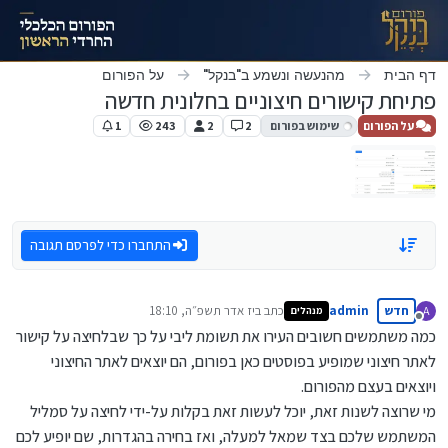
ילוג לתוכן
דף הבית
מהנעשה ונשמע ב"בנקל"
על הפורום
פתיחת קישורים חיצוניים בחלונית חדשה
על הפורום
שימוש בפורום
2
2
243
1
התחברו כדי לפרסם תגובה
חדש
admin
כתב ב
יז אדר תשפ״ה, 18:10
A
מנהלים
נערך לאחרונה על ידי
מנותק
כמה משתמשים חשובים העירו את תשומת ליבי על כך שבלחיצה על קישור
לאתר חיצוני שמופיע בפוסטים כאן בפורום, הם יוצאים לאתר החיצוני
ויוצאים בעצם מהפורום.
מי שרוצה לשנות זאת, יוכל לעשות זאת בקלות על-ידי לחיצה על סמליל
המשתמש שלכם בצד שמאל למעלה, ואז בחירה בהגדרות, שם יופיע לכם