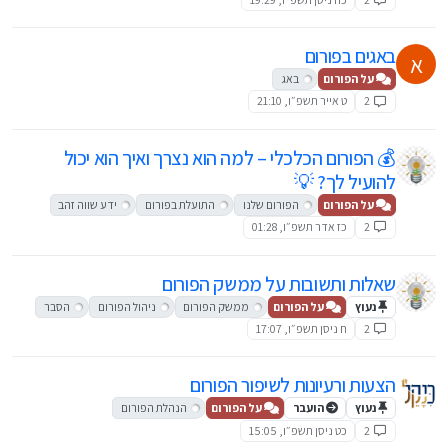
באגים בפורום
א
על הפורום
באג
2
ט אייר תשפ״ו, 21:10
💰 הפורום הכלכלי – למה הוא נצרך ואיך הוא יכול
להועיל לך? 💡
על הפורום
הפורום שלנו
התועלת בפורום
ידע שווה זהב
2
כז אדר תשפ״ו, 01:28
שאלות ותשובות על ממשק הפורום
נעוץ
על הפורום
ממשק הפורום
ניהול הפורום
הסבר
2
ח ניסן תשפ״ו, 17:07
הצעות ורעיונות לשיפור הפורום
נעוץ
הועבר
על הפורום
הנהלת הפורום
2
כט ניסן תשפ״ו, 15:05