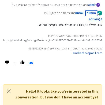
admin
כמה משתמשים חשובים העירו את תשומת ליבי על כך שבלחיצה על
A
קישור לאתר חיצוני שמופיע בפוסטים כאן בפורום, הם יוצאים לאתר
מאסטר
צמיחה
כתב ב
יז אדר תשפ״ה, 19:18
צ
החיצוני ויוצאים בעצם מהפורום.
נערך לאחרונה על ידי
מנותק
מי שרוצה לשנות זאת, יוכל לעשות זאת בקלות על-ידי לחיצה על סמליל
admin
@
המשתמש שלכם בצד שמאל למעלה, ואז בחירה בהגדרות, שם יופיע לכם
שינו אצלי את ההגדרה מבלי שאני בעצמי אשנה...
ההגדרה הבאה:
לפתיחת קרן השתלמות וקופת גמל להשקעה לחץ כאן
https://benakel.org/savings/?referrer_id=019f1897-025b-7299-aad6-b3e9d7b26092
לקביעת פגישת הכוונה בשוק ההון ותכנון לנישואי הילדים, 0548592209
emeksicha@gmail.com
1
סמנו את ההגדרה ולחצו על שמור, והעניין יסודר על הצד הכי טוב.
לבדיקה האם זה אכן סודר, לחצו על הקישור הבא ובדקו האם זה אכן נפתח
בחלונית חדשה:
https://benakel.org/
Hello! It looks like you're interested in this
conversation, but you don't have an account yet.