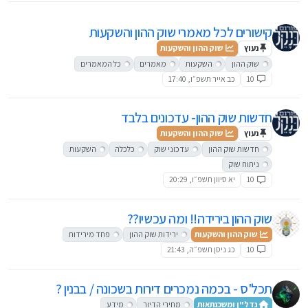
קישורים לכל מאמרי שוק ההון והשקעות
נעוץ
שוק ההון והשקעות
שוק ההון
השקעות
מאמרים
כל המאמרים
10
כב אייר תשפ״ו, 17:40
חדשות שוק ההון- עדכונים בלבד
נעוץ
שוק ההון והשקעות
חדשות שוק ההון
עדכוני שוק
כלכלה
השקעות
ניתוח שוק
10
יא סיוון תשפ״ו, 20:29
שוק ההון בירידה!! ומה עכשיו??
שוק ההון והשקעות
ירידות שוק ההון
פחד מירידות
10
כג ניסן תשפ״ה, 21:43
תכל'ס - בכמה נמכרים דירות בשכונה / בבנין ?
נדל"ן ומשכנתאות
מחירי הדיור
מידע