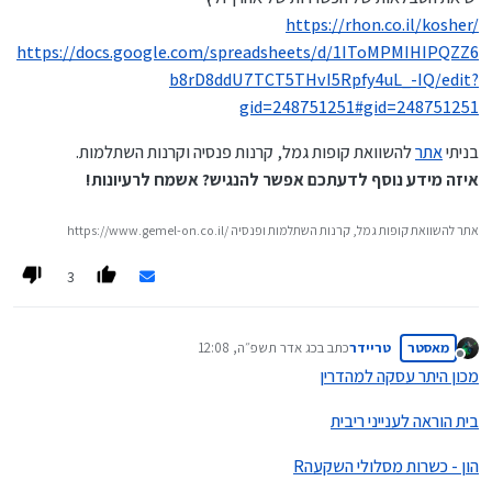
https://rhon.co.il/kosher/
https://docs.google.com/spreadsheets/d/1IToMPMIHIPQZZ6
b8rD8ddU7TCT5THvI5Rpfy4uL_-IQ/edit?
gid=248751251#gid=248751251
בניתי
אתר
להשוואת קופות גמל, קרנות פנסיה וקרנות השתלמות.
איזה מידע נוסף לדעתכם אפשר להנגיש? אשמח לרעיונות!
https://www.gemel-on.co.il/ אתר להשוואת קופות גמל, קרנות השתלמות ופנסיה
3
מאסטר
טריידר
כתב ב
כג אדר תשפ״ה, 12:08
נערך לאחרונה על ידי
מנותק
מכון היתר עסקה למהדרין
בית הוראה לענייני ריבית
Rהון - כשרות מסלולי השקעה