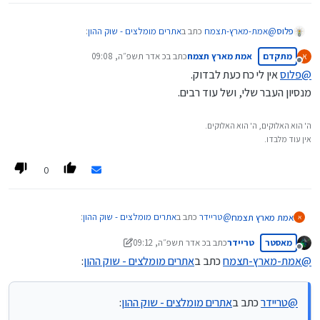
@
אמת-מארץ-תצמח
כתב ב
אתרים מומלצים - שוק ההון
:
פלוס
מתקדם
אמת מארץ תצמח
כתב ב
כ אדר תשפ״ה, 09:08
א
נערך לאחרונה על ידי
מנותק
@
פלוס
אין לי כח כעת לבדוק.
אתר עם המון חומר, אבל חלק לא קטן חרטוטים.
מנסיון העבר שלי, ושל עוד רבים.
0
כמו מה?
ה' הוא האלוקים, ה' הוא האלוקים.
לפני שעה
אין עוד מלבדו.
0
@
טריידר
כתב ב
אתרים מומלצים - שוק ההון
:
אמת מארץ תצמח
א
מאסטר
טריידר
כתב ב
כ אדר תשפ״ה, 09:12
נערך לאחרונה על ידי טריידר
מנותק
@
אמת-מארץ-תצמח
כתב ב
אתרים מומלצים - שוק ההון
:
ביזפורטל - חדשות שוק ההון
@
טריידר
כתב ב
אתרים מומלצים - שוק ההון
:
אתר עם המון חומר, אבל חלק לא קטן חרטוטים.