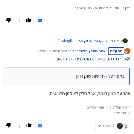
"אין כאן סוד. רק שכבות שלא כולם רואים."
1
TradingIL - מידע מקצועי ומדויק מאוד
טריידר
מתקדם
אמת מארץ תצמח
כתב ב
כ אדר תשפ״ה, 09:05
א
הוןR - מחשבונים מיוחדים ברמה גבוה (ומאמרים מחכימים)
נערך לאחרונה על ידי
מנותק
@
טריידר
כתב ב
אתרים מומלצים - שוק ההון
:
מיי גמל - השוואות מסלולים
מוזמנים להוסיף עוד
ביזפורטל - חדשות שוק ההון
האם יש ביקוש לאתרים מקצועיים (יותר) באנגלית ?
אתר עם המון חומר, אבל חלק לא קטן חרטוטים.
ה' הוא האלוקים, ה' הוא האלוקים.
אין עוד מלבדו.
2
2 תגובות