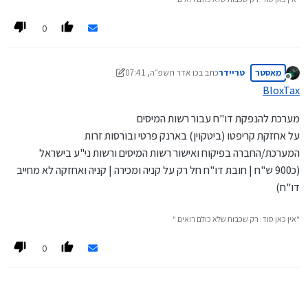
0
מאסטר
טריידר
כתב ב
כו אדר תשפ״ה, 07:41
נערך לאחרונה על ידי טריידר
מנותק
BloxTax
מערכת להנפקת דו"ח עבור רשות המיסים
על אחזקת קריפטו (ביטקוין) בארנק פרטי ובורסות זרות
המערכת/החברה בפיקוח ואישור רשות המיסים ורשות ני"ע בישראל
(כ900 ש"ח | חובת דו"ח חל רק על קניה ומכירה | קניה ואחזקה לא מחייב
דו"ח)
"אין כאן סוד. רק שכבות שלא כולם רואים."
0