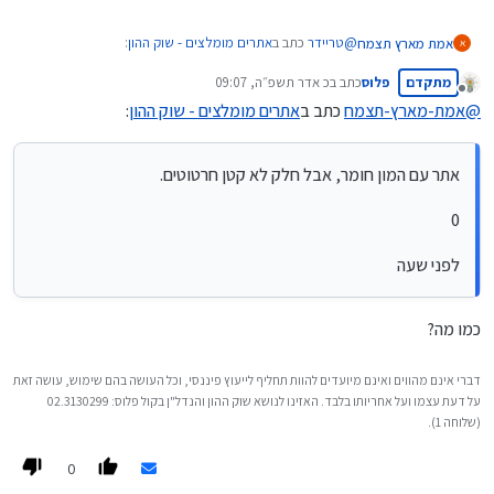
@
טריידר
כתב ב
אתרים מומלצים - שוק ההון
:
אמת מארץ תצמח
א
מתקדם
פלוס
כתב ב
כ אדר תשפ״ה, 09:07
נערך לאחרונה על ידי
מנותק
@
אמת-מארץ-תצמח
כתב ב
אתרים מומלצים - שוק ההון
:
ביזפורטל - חדשות שוק ההון
אתר עם המון חומר, אבל חלק לא קטן חרטוטים.
אתר עם המון חומר, אבל חלק לא קטן חרטוטים.
0
לפני שעה
כמו מה?
דברי אינם מהווים ואינם מיועדים להוות תחליף לייעוץ פיננסי, וכל העושה בהם שימוש, עושה זאת
על דעת עצמו ועל אחריותו בלבד. האזינו לנושא שוק ההון והנדל"ן בקול פלוס: 02.3130299
(שלוחה 1).
0