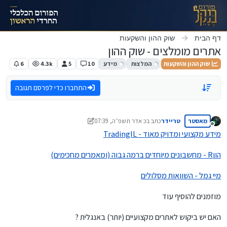
ילוג לתוכן
דף הבית
שוק ההון והשקעות
אתרים מומלצים - שוק ההון
שוק ההון והשקעות
המלצות
מידע
10
5
4.3k
6
התחברו כדי לפרסם תגובה
מאסטר
טריידר
כתב ב
כ אדר תשפ״ה, 07:39
נערך לאחרונה על ידי טריידר
מנותק
TradingIL - מידע מקצועי ומדויק מאוד
הוןR - מחשבונים מיוחדים ברמה גבוה (ומאמרים מחכימים)
מיי גמל - השוואות מסלולים
מוזמנים להוסיף עוד
האם יש ביקוש לאתרים מקצועיים (יותר) באנגלית ?