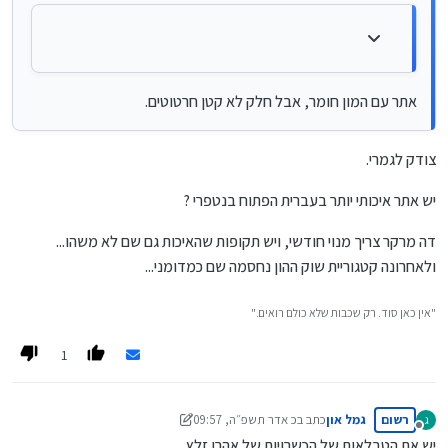
אתר עם המון חומר, אבל חלק לא קטן חרטוטים.
צודק לגמרי.
יש אתר איכותי יותר בעברית הפתוח בנטפרי ?
דה מרקר צריך מנוי חודשי, ויש תקופות שהאיכות גם שם לא משהו...
ולאחרונה קטגוריית שוק ההון נחסמה שם כמדומני...
"אין כאן סוד. רק שכבות שלא כולם רואים."
1
רשום
גמל און
כתב ב
כ אדר תשפ״ה, 09:57
ג
נערך לאחרונה על ידי גמל און
מנותק
יש את הטבלאות של הכשרויות של אהרן זלץ