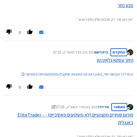
מכון כתר
"אין כאן סוד. רק שכבות שלא כולם רואים."
0
מתקדם
ביזנייעס
כתב ב
כג אדר תשפ״ה, 17:13
נערך לאחרונה על ידי
מנותק
היתר עסקא גלאט הון
כנסו דרך הקישור שלי, בואו נראה מה התוצאה שתקבלו ומקסימום תזכו בחופשה 😉
0
מאסטר
טריידר
כתב ב
כו אדר תשפ״ה, 07:28
נערך לאחרונה על ידי טריידר
מנותק
EliteTrader - פורום סוחרים מקצועיים (לא משקיעים פאסיביים) -
באגנלית
"אין כאן סוד. רק שכבות שלא כולם רואים."