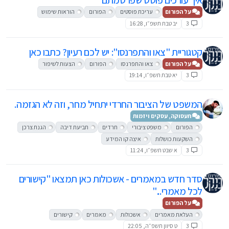
איך עורכים פוסט שפרסמתם
על הפורום
עריכת פוסטים
הפורום
הוראות שימוש
3
יב טבת תשפ״ו, 16:28
קטגוריית "צאו והתפרנסו": יש לכם רעיון? כתבו כאן
על הפורום
צאו והתפרנסו
הפורום
הצעות לשיפור
3
יא טבת תשפ״ו, 19:14
המשפט של הציבור החרדי יתחיל מחר, וזה לא הגזמה.
תעסוקה, עסקים ויזמות
הפורום
משפט ציבורי
חרדים
תביעת דיבה
הגנת צרכן
השקעות כושלות
איצה קו המידע
3
א שבט תשפ״ו, 11:24
סדר חדש במאמרים - אשכולות כאן תמצאו "קישורים
לכל מאמרי..."
על הפורום
העלאת מאמרים
אשכולות
מאמרים
קישורים
3
ט סיוון תשפ״ה, 22:05