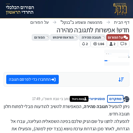
ילוג לתוכן
דף הבית
מהנעשה ונשמע ב"בנקל"
על הפורום
חדש! אפשרות לתגובה מהירה
על הפורום
תגובה מהירה
הוראות שימוש
הפורום
2
186
2
3
התחברו כדי לפרסם תגובה
מתקדם
מונטיפיורי
כתב ב
י טבת תשפ״ו, 17:49
צוות ניהול
נערך לאחרונה על ידי
מנותק
ניתן להפעיל
תגובה מהירה
, המאפשרת להשיב להודעות מבלי לפתוח חלון
תגובה חדש.
להפעלה: לחצו על שם הניק שלכם בפינה השמאלית העליונה, עברו אל
הגדרות, לאחר מכן הגדרות ערכת נושא (בצד ימין למטה), והפעילו את