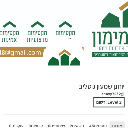
ילוג לתוכן
יוחנן שמעון גוטליב
@chavy7032
Level 2: רשום
אודות
פוסטים
נושאים
שיתופים
קבוצות
עוקבים
0
0
0
2
45