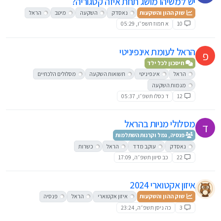
יש למשיהו מושג תחת איזה קטגוריה?
שוק ההון והשקעות
נאסדק
השקעה
מיטב
הראל
10
א תמוז תשפ״ו, 05:29
הראל לעומת אינפיניטי
פ
חיסכון לכל ילד
הראל
אינפיניטי
תשואות השקעה
מסלולים הלכתיים
מגמות השקעה
12
ד כסלו תשפ״ו, 05:37
מסלולי מניות בהראל
ד
פנסיה, גמל וקרנות השתלמות
נאסדק
עוקב מדד
הראל
כשרות
22
כב סיוון תשפ״ה, 17:09
איזון אקטוארי 2024
שוק ההון והשקעות
איזון אקטוארי
הראל
פנסיה
3
כה ניסן תשפ״ה, 23:24