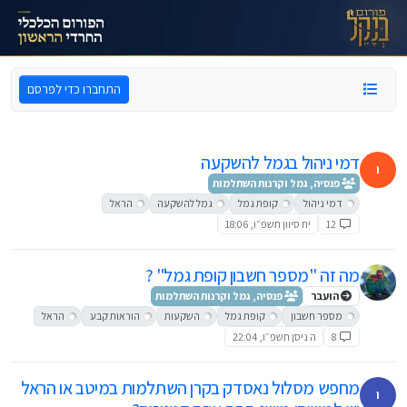
ילוג לתוכן
התחברו כדי לפרסם
דמי ניהול בגמל להשקעה
י
פנסיה, גמל וקרנות השתלמות
דמי ניהול
קופת גמל
גמל להשקעה
הראל
12
יח סיוון תשפ״ו, 18:06
מה זה "מספר חשבון קופת גמל" ?
הועבר
פנסיה, גמל וקרנות השתלמות
מספר חשבון
קופת גמל
השקעות
הוראות קבע
הראל
8
ה ניסן תשפ״ו, 22:04
מחפש מסלול נאסדק בקרן השתלמות במיטב או הראל
י