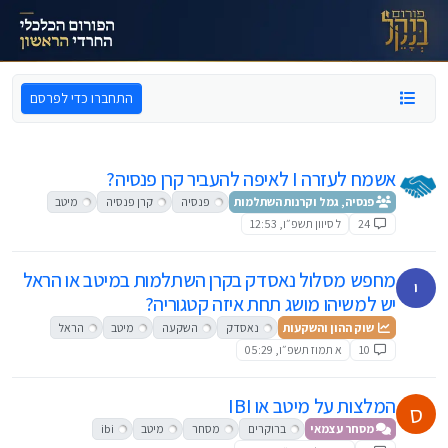
ילוג לתוכן
התחברו כדי לפרסם
אשמח לעזרה I לאיפה להעביר קרן פנסיה?
פנסיה, גמל וקרנות השתלמות
פנסיה
קרן פנסיה
מיטב
24
ל סיוון תשפ״ו, 12:53
מחפש מסלול נאסדק בקרן השתלמות במיטב או הראל
י
יש למשיהו מושג תחת איזה קטגוריה?
שוק ההון והשקעות
נאסדק
השקעה
מיטב
הראל
10
א תמוז תשפ״ו, 05:29
המלצות על מיטב או IBI
ס
מסחר עצמאי
ברוקרים
מסחר
מיטב
ibi