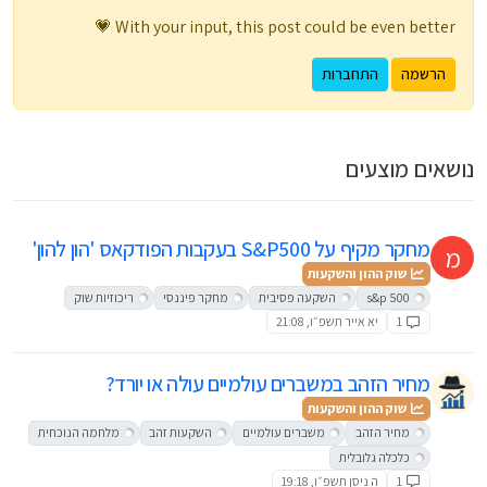
With your input, this post could be even better 💗
הרשמה
התחברות
נושאים מוצעים
מחקר מקיף על S&P500 בעקבות הפודקאס 'הון להון'
מ
שוק ההון והשקעות
s&p 500
השקעה פסיבית
מחקר פיננסי
ריכוזיות שוק
1
יא אייר תשפ״ו, 21:08
מחיר הזהב במשברים עולמיים עולה או יורד?
שוק ההון והשקעות
מחיר הזהב
משברים עולמיים
השקעות זהב
מלחמה הנוכחית
כלכלה גלובלית
1
ה ניסן תשפ״ו, 19:18