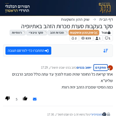
ילוג לתוכן
דף הבית
שוק ההון והשקעות
סקר בעקבות סערת מכרות הזהב באתיופיה
נעול
שוק ההון והשקעות
מכרות זהב
סקר ציבורי
רווחיות
2
839
1
1
התחברו כדי לפרסם תגובה
מתקדם
יושב בגנים
כתב ב
כט שבט תשפ״ו, 17:29
נערך לאחרונה על ידי
מנותק
אחר קריאת כל החומר שהיה מונח לפניך עד עתה כולל מכתב הרבנים
שליט"א
כמה הסיכוי שמכרה הזהב יהיה רווחי.
5
מונטיפיורי
נעל נושא זה ב-
כט שבט תשפ״ו, 17:30