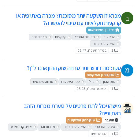
מכראיזו השקעה יותר מסוכנת? מכרה באתיופיה או
ב
קרקעות חקלאיות עם סיכוי להפשרה?
נדל"ן ומשכנתאות
השקעות
הפורום החרדי
קרקעות
מכרות זהב
השקעה במכרות
1
ב אדר תשפ״ו, 05:47
סקר: מה דורש יותר טרחה שוק ההון או נדל"ן?
שוק ההון והשקעות
שוק ההון
נדלן
סקר השקעות
טרחה פיננסית
1
יט שבט תשפ״ו, 05:03
מישהו יכול לתת פרטים על סערת מכרות הזהב
באתיופיה?
הועבר
שוק ההון והשקעות
איצה דזלובסקי
השקעה במכרות
מכרות זהב
איצה קו המידע
1
לפני 4 ימים