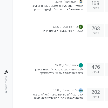
ד טבת תשפ״ו, 22:49
168
@צמיחה כתב בקרנות ומסלולים לאזרחי ארה"ב
צפיות
או למי שיש לו אזרחות כפולה: @unger יש כאן
בפורום הרבה מידע מועיל בעניין, תחפש באשכול
הייעודי לאזרחי ארה"ב.
https://forum.benakel.org/topic/666/אזרח
-אמריקאי-ושוק-ההון-כל-מה-שצריך-לדעת
כה חשוון תשפ״ו, 12:22
763
כ
@שמח-לעזור לא הבנתי. הרמתי ידיים.
צפיות
ב ניסן תשפ״ה, 09:47
476
ג
@נפש-יהודי כתב בדמי ניהול והאם חייב סוכן
צפיות
פנסיה: הפרשה של של 700 כולל מעסיק?
הבהרה משפטית
ט"ו טבת תשפ״ה, 14:18
202
עדכון מסלולים כשרים ותשובות לשאלות נפוצות
צפיות
מטעם גלאט הון עדכון תשובות לשאלות נפוצות