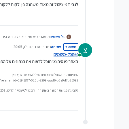
לגבי דמי ניהול זה מאוד משתנה בין לקוח ללקוח
הכל משמים
מישהו ביקש ממני ואני לא יודע היכן
ה
רשימה עם כל קרנות הפנסיה וקופות ה
מאסטר
צמיחה
כתב ב
ב אדר תשפ״ו, 20:05
צ
והתשואה שלהם בשלוש ובחמש השני
נערך לאחרונה על ידי
לגבי קרנות הפנסיה גם מידע על האיז
@
הכל-משמים
מחובר
אם יש עוד פרמטרים מלבד אלו + דמ
באתר פנסיה נט תוכל לראות את הנתונים על הפנ
לפתיחת קרן השתלמות וקופת גמל להשקעה לחץ כאן
/?referrer_id=019f1897-025b-7299-aad6-b3e9d7b26092
לקביעת פגישת הכוונה בשוק ההון ותכנון לנישואי הילדים, 0548592209