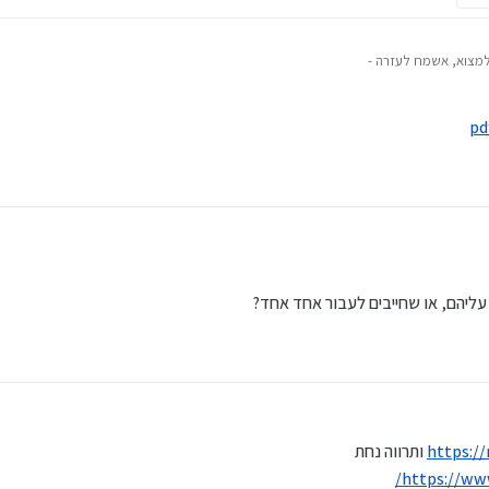
 למצוא, אשמח לעזרה -
גמל בסיכון בינוני של גלאטהון
ם האחרונות.
ון האקטוארי.
י הניהול שחשוב לבדוק - אשמח לדעת.
 עליהם, או שחייבים לעבור אחד אחד?
בן אשר
https://
ותרווה נחת
https://ww