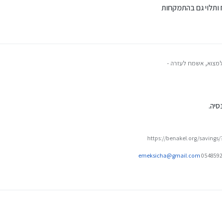
 ותלוי גם בהתמקחות
 למצוא, אשמח לעזרה -
גמל בסיכון בינוני של גלאטהון
ם האחרונות.
ון האקטוארי.
י הניהול שחשוב לבדוק - אשמח לדעת.
סיה.
https://benakel.org/savings
emeksicha@gmail.com