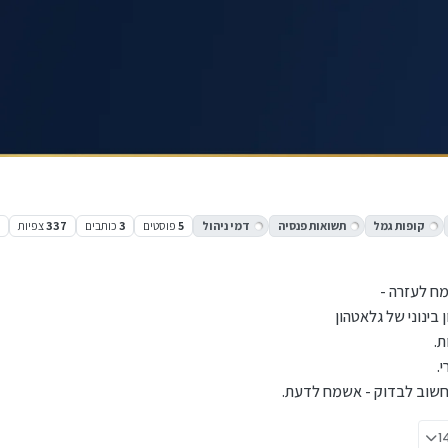
קופות גמל
תשואות פנסיה
דמי ניהול
5
פוסטים
3
כותבים
337
צפיות
3
מח לעזרה -
בינוני של גלאטהון
.
.
שחשוב לבדוק - אשמח לדעת.