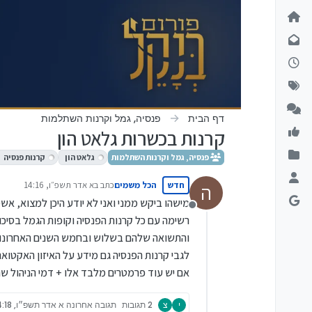
ילוג לתוכן
דף הבית
פנסיה, גמל וקרנות השתלמות
קרנות בכשרות גלאט הון
פנסיה, גמל וקרנות השתלמות
גלאט הון
קרנות פנסיה
חדש
הכל משמים
כתב ב
א אדר תשפ״ו, 14:16
ה
נערך לאחרונה על ידי
מישהו ביקש ממני ואני לא יודע היכן למצוא, אש
מנותק
רשימה עם כל קרנות הפנסיה וקופות הגמל בסיכון 
והתשואה שלהם בשלוש ובחמש השנים האחרונות
לגבי קרנות הפנסיה גם מידע על האיזון האקטוארי
אם יש עוד פרמטרים מלבד אלו + דמי הניהול 
י
צ
2 תגובות
תגובה אחרונה
א אדר תשפ״ו, 14:18