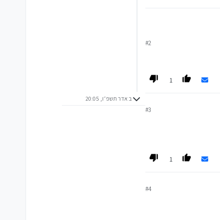
#2
1
ב אדר תשפ״ו, 20:05
#3
1
#4