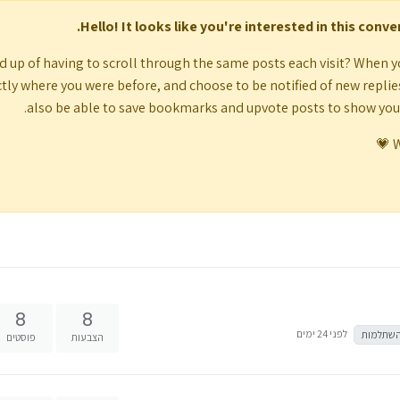
Hello! It looks like you're interested in this conv
d up of having to scroll through the same posts each visit? When y
tly where you were before, and choose to be notified of new replies (
also be able to save bookmarks and upvote posts to show yo
W
8
8
לפני 24 ימים
השתלמות
הצבעות
פוסטים