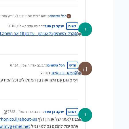
הכל משמים
מישהו ביקש ממני ואני לא יודע היכן
ה
רשימה עם כל קרנות הפנסיה וקופות ה
רשום
יעקב בן אשר
כתב ב
א אדר תשפ״ו, 14:18
י
והתשואה שלהם בשלוש ובחמש השני
נערך לאחרונה על ידי
לגבי קרנות הפנסיה גם מידע על האיז
@
הכל-משמים
גלאט הון - עדכון 18 אב תשפה.pdf
מנותק
אם יש עוד פרמטרים מלבד אלו + דמ
חדש
הכל משמים
כתב ב
ב אדר תשפ״ו, 07:14
ה
נערך לאחרונה על ידי
@
יעקב-בן-אשר
תודה.
מנותק
ויש מקום עם השוואות בין המסלולים וכל המידע
רשום
יעקב בן אשר
כתב ב
ב אדר תשפ״ו, 07:33
י
נערך לאחרונה על ידי יעקב 
כנס לאתר של אהרון זלץ
rhon.co.il/about-us
מנותק
אתה יכול להכנס גם למיי גמל
w.mygemel.net/