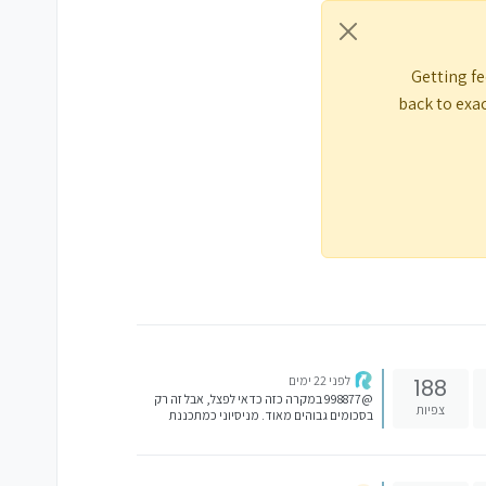
Getting fe
back to exac
לפני 22 ימים
188
@998877 במקרה כזה כדאי לפצל, אבל זה רק
צפיות
בסכומים גבוהים מאוד. מניסיוני כמתכננת
פרישה גם במגזר הכללי, ישנם בודדים המבינים
את ערכה של קרן השתלמות ומגיעים עם יתרה של
כ-1 מיליון ....