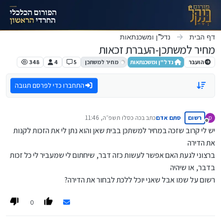
ילוג לתוכן
דף הבית
נדל"ן ומשכנתאות
מחיר למשתכן-העברת זכאות
הועבר
נדל"ן ומשכנתאות
מחיר למשתכן
5
4
348
התחברו כדי לפרסם תגובה
רשום
סתם אדם
כתב ב
כה כסלו תשפ״ה, 11:46
ס
נערך לאחרונה על ידי
מנותק
יש לי קרוב שזכה במחיר למשתכן בבית שאן והוא נתן לי את הזכות לקנות
את הדירה
ברצוני לגעת האם אפשר לעשות כזה דבר, שיחתום לי שמעביר לי כל זכות
בדבר, או שיהיה
רשום על שמו אבל שאני יוכל ללכת לבחור את הדירה?
0