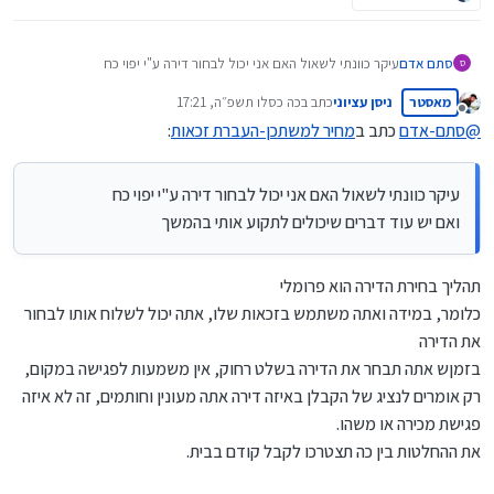
סתם אדם
עיקר כוונתי לשאול האם אני יכול לבחור דירה ע"י יפוי כח
ס
ואם יש עוד דברים שיכולים לתקוע אותי בהמשך
מאסטר
ניסן עציוני
כתב ב
כה כסלו תשפ״ה, 17:21
נערך לאחרונה על ידי
מנותק
@
סתם-אדם
כתב ב
מחיר למשתכן-העברת זכאות
:
עיקר כוונתי לשאול האם אני יכול לבחור דירה ע"י יפוי כח
ואם יש עוד דברים שיכולים לתקוע אותי בהמשך
תהליך בחירת הדירה הוא פרומלי
כלומר, במידה ואתה משתמש בזכאות שלו, אתה יכול לשלוח אותו לבחור
את הדירה
בזמןש אתה תבחר את הדירה בשלט רחוק, אין משמעות לפגישה במקום,
רק אומרים לנציג של הקבלן באיזה דירה אתה מעונין וחותמים, זה לא איזה
פגישת מכירה או משהו.
את ההחלטות בין כה תצטרכו לקבל קודם בבית.