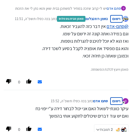
סתם אדם
יש לי קרוב שזכה במחיר למשתכן בבית שאן והוא נתן לי את הזכות
ס
לקנות את הדירה
רשום
נחמן רוזנבלום
כתב ב
כה כסלו תשפ״ה, 11:51
מאמן מבית גוט פלוס
ברצוני לגעת האם אפשר לעשות כזה דבר, שיחתום לי שמעביר לי כל
נערך לאחרונה על ידי
מנותק
זכות בדבר, או שיהיה
@
סתם-אדם
אין דבר כזה להעביר זכאות.
רשום על שמו אבל שאני יוכל ללכת לבחור את הדירה?
וגם במידה ואתה קונה זה ירשם על שמו.
ואז הוא לא יוכל להיכנס להגרלות נוספות.
והוא גם מפסיד את אופציה לקבל בסיוע לשכר דירה.
וכמובן שאתה כן תיהיה זכאי.
מאמן ויועץ לכלכת המשפחה.
0
רשום
סתם אדם
כתב ב
כה כסלו תשפ״ה, 15:52
ס
נערך לאחרונה על ידי
מנותק
עיקר כוונתי לשאול האם אני יכול לבחור דירה ע"י יפוי כח
ואם יש עוד דברים שיכולים לתקוע אותי בהמשך
0
2 תגובות