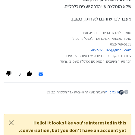
שלא מומלצת ע'י הרבה יועצים כלכליים.
מעבר לכך שזה גם לא חוקי, כמובן.
מומחה לכלכלת הבית בהרמוניה זוגית
מנטור מקצועי ראשי בתוכנית 'כלכלה חכמה'
052-766-5165
x0527665165@gmail.com
עוזר גם במקרים מורכבים או שנראים כחסרי סיכוי
חבר איגוד היועצים והמאמנים לכלכלת משפ' בישראל
0
מונטיפיורי
העביר נושא זה מ- ב-
יט אדר תשפ״ה, 19:22
Hello! It looks like you're interested in this
conversation, but you don't have an account yet.