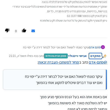
מעכשיו אפשר להאזין גם בטלפון לקו של טיפים לכלכלה נכונה
שמקריין אוטמטית הודעות שעולות על ידי שורת מומחים לנושאים כלכליים בציבור החרדי
בנגישות, ברהיטות, עם המון מידע כלים והסברה, כל יום.
ניתן להאזין לקו במספר 02-3137-988
ניתן להצטרף ולקבל צינתוק על כל הודעה שעולה לקו בשלוחה 4
0
סתם אדם
עיקר כוונתי לשאול האם אני יכול לבחור דירה ע"י יפוי כח
ס
ואם יש עוד דברים שיכולים לתקוע אותי בהמשך
מתקדם
אבישי ויינגולד
כתב ב
כה כסלו תשפ״ה, 21:21
מאמן מבית גוט פלוס
נערך לאחרונה על ידי
מנותק
@
סתם-אדם
כתב ב
מחיר למשתכן-העברת זכאות
:
עיקר כוונתי לשאול האם אני יכול לבחור דירה ע"י יפוי כח
ואם יש עוד דברים שיכולים לתקוע אותי בהמשך
אם באמת אתה הוא בעל הנכס והכסף מגיע ממך
יש לזה השלכות מאוד לא פשוטות בהמשך
ונחשב לרמת סיכון לא קטנה