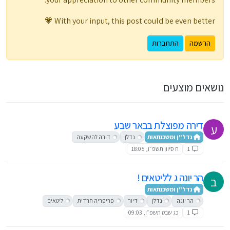
With your input, this post could be even better 💗
הרשמה
התחברות
נושאים מוצעים
דירה מפוצלת בבאר שבע
ע
נדל"ן ומשכנתאות
נדלן
דירה להשקעה
1
ח סיוון תשפ״ו, 18:05
הר יונה ג לליטאים !
ב
נדל"ן ומשכנתאות
הר יונה
נדלן
דיור
פריפריה חרדית
ליטאים
1
כג שבט תשפ״ו, 09:03