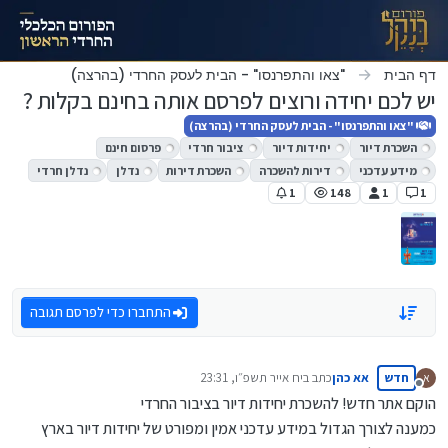
ילוג לתוכן
דף הבית
"צאו והתפרנסו" - הבית לעסק החרדי (בהרצה)
יש לכם יחידה ורוצים לפרסם אותה בחינם בקלות ?
"צאו והתפרנסו" - הבית לעסק החרדי (בהרצה)
השכרת דיור
יחידות דיור
ציבור חרדי
פרסום חינם
מידע עדכני
דירות להשכרה
השכרת דירות
נדלן
נדלן חרדי
1
148
1
1
התחברו כדי לפרסם תגובה
חדש
אא כהן
כתב ב
יח אייר תשפ״ו, 23:31
א
נערך לאחרונה על ידי
מנותק
הוקם אתר חדש! להשכרת יחידות דיור בציבור החרדי
כמענה לצורך הגדול במידע עדכני אמין ומפורט של יחידות דיור בארץ