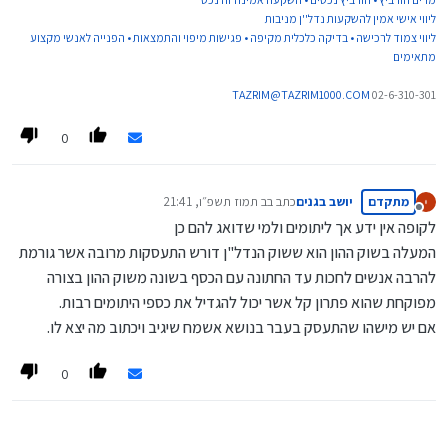
ליווי אישי אמין להשקעות נדל''ן מניבות
ליווי צמוד לרכישה • בדיקה כלכלית מקיפה • פגישות מיפוי והתמצאות • הפנייה לאנשי מקצוע
מתאימים
TAZRIM@TAZRIM1000.COM
02-6-310-301
0
מתקדם
יושב בגנים
כתב ב
ב תמוז תשפ״ו, 21:41
נערך לאחרונה על ידי
מנותק
לקופה אין ידע אך ליתומים ולמי שדואג להם כן
המעלה בשוק ההון הוא ששוק הנדל"ן דורש התעסקות מרובה אשר גורמת
להרבה אנשים לחכות עד החתונה עם הכסף בשונה משוק ההון בצורה
מפוקחת שהוא פתרון קל אשר יכול להגדיל את כספי היתומים רבות.
אם יש מישהו שהתעסק בעבר בנושא אשמח שיגיב ויכתוב מה יצא לו.
0