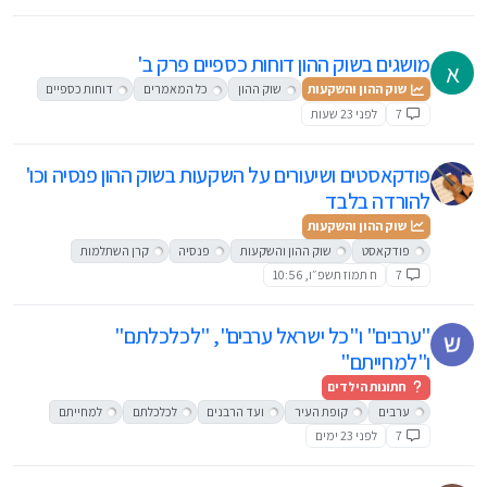
מושגים בשוק ההון דוחות כספיים פרק ב'
א
שוק ההון והשקעות
שוק ההון
כל המאמרים
דוחות כספיים
7
לפני 23 שעות
פודקאסטים ושיעורים על השקעות בשוק ההון פנסיה וכו'
להורדה בלבד
שוק ההון והשקעות
פודקאסט
שוק ההון והשקעות
פנסיה
קרן השתלמות
7
ח תמוז תשפ״ו, 10:56
"ערבים" ו"כל ישראל ערבים", "לכלכלתם"
ו"למחייתם"
חתונות הילדים
ערבים
קופת העיר
ועד הרבנים
לכלכלתם
למחייתם
7
לפני 23 ימים