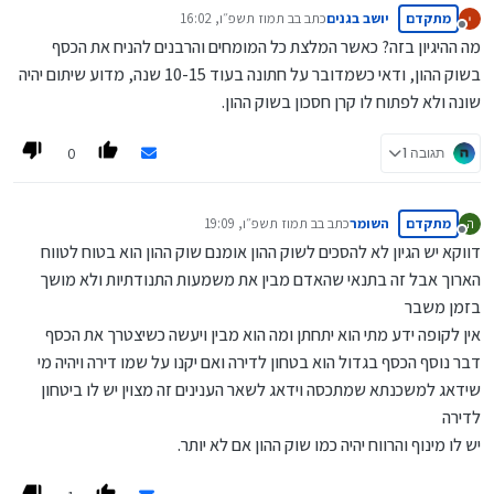
מתקדם
יושב בגנים
כתב ב
ב תמוז תשפ״ו, 16:02
נערך לאחרונה על ידי
מנותק
מה ההיגיון בזה? כאשר המלצת כל המומחים והרבנים להניח את הכסף
בשוק ההון, ודאי כשמדובר על חתונה בעוד 10-15 שנה, מדוע שיתום יהיה
שונה ולא לפתוח לו קרן חסכון בשוק ההון.
0
תגובה 1
מתקדם
השומר
כתב ב
ב תמוז תשפ״ו, 19:09
ה
נערך לאחרונה על ידי
מנותק
דווקא יש הגיון לא להסכים לשוק ההון אומנם שוק ההון הוא בטוח לטווח
הארוך אבל זה בתנאי שהאדם מבין את משמעות התנודתיות ולא מושך
בזמן משבר
אין לקופה ידע מתי הוא יתחתן ומה הוא מבין ויעשה כשיצטרך את הכסף
דבר נוסף הכסף בגדול הוא בטחון לדירה ואם יקנו על שמו דירה ויהיה מי
שידאג למשכנתא שמתכסה וידאג לשאר הענינים זה מצוין יש לו ביטחון
לדירה
יש לו מינוף והרווח יהיה כמו שוק ההון אם לא יותר.