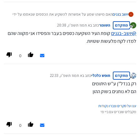
יושב בגנים
האם מישהו שמע על אפשרות להשקיע את הכספים שנאספו על ידי
קופת העיר או ועד הרבנים בשוק ההון? ומישהו מכיר סיבה שלא תהיה
מתקדם
השומר
כתב ב
א תמוז תשפ״ו, 20:38
ה
אפשרות כזאת?
נערך לאחרונה על ידי
מנותק
@
יושב-בגנים
קופת העיר השקיעה כספים בעבר והפסידו אני מקווה שהם
למדו לקח מלעשות שטויות.
0
מתקדם
חופש כלכלי
כתב ב
א תמוז תשפ״ו, 22:33
נערך לאחרונה על ידי
מנותק
רק בנדל"ן ע"ש היתומים
הם לא נותנים בשוק ההון
ענו על סקרים וצברו נקודות
מקבלים שוברים עם ביי מי
0