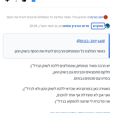
1
יושב בגנים
מה ההיגיון בזה? כאשר המלצת כל המומחים והרבנים להניח את הכסף
בשוק ההון, ודאי כשמדובר על חתונה בעוד 10-15 שנה, מדוע שיתום
מתקדם
מרים-הורביץ נכסים
כתב ב
ב תמוז תשפ״ו, 20:34
יהיה שונה ולא לפתוח לו קרן חסכון בשוק ההון.
נערך לאחרונה על ידי
מנותק
:
said
יושב-בגנים
@
כאשר המלצת כל המומחים והרבנים להניח את הכסף בשוק ההון
יש הרבה מאוד מומחים,שממליצים ללכת לשוק הנדל''ן.
חלקם מתמצאים ומבינים גם בשוק ההון,
בפרט עם סכומים גבוהים.
האווירה כאן בפורום היא שכדאי ללכת לשוק ההון ולא לנדל''ן,
ואני אכן לא משדלת אף אחד להיכנס,
אני מדברת לי שרוצה להשקיע בנדל''ן.
מרים הורביץ • הורביץ נכסים • השקעה אמינה זה נכס