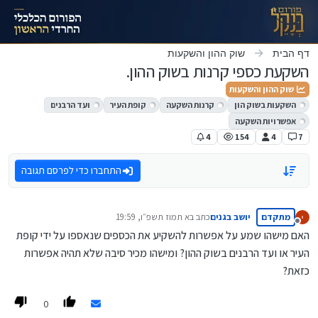
ילוג לתוכן
דף הבית
שוק ההון והשקעות
השקעת כספי קרנות בשוק ההון.
שוק ההון והשקעות
השקעות בשוק הון
קרנות השקעה
קופת העיר
ועד הרבנים
אפשרויות השקעה
4
154
4
7
התחברו כדי לפרסם תגובה
מתקדם
יושב בגנים
כתב ב
א תמוז תשפ״ו, 19:59
נערך לאחרונה על ידי
מנותק
האם מישהו שמע על אפשרות להשקיע את הכספים שנאספו על ידי קופת
העיר או ועד הרבנים בשוק ההון? ומישהו מכיר סיבה שלא תהיה אפשרות
כזאת?
0