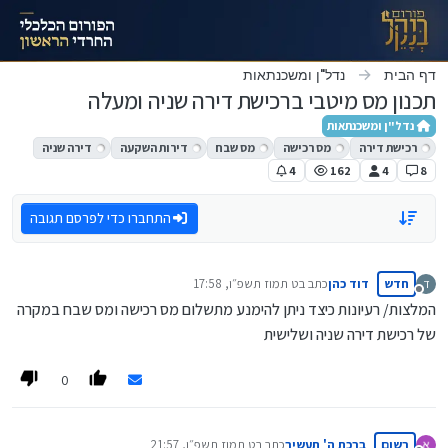
ילוג לתוכן
דף הבית
נדל"ן ומשכנתאות
תכנון מס מיטבי ברכישת דירה שניה ומעלה
נדל"ן ומשכנתאות
רכישת דירה
מס רכישה
מס שבח
דירות השקעה
דירה שניה
4
162
4
8
התחברו כדי לפרסם תגובה
חדש
דוד כהן
כתב ב
ט תמוז תשפ״ו, 17:58
ד
נערך לאחרונה על ידי
מנותק
המלצות/ רעיונות כיצד ניתן להימנע מתשלום מס רכישה ומס שבח במקרה
של רכישת דירה שניה ושלישית
0
רשום
ברכת ה' תעשיר
כתב ב
ט תמוז תשפ״ו, 21:57