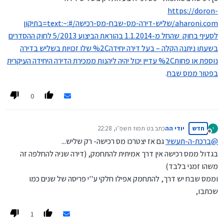
https://doron-
aharoni.com/שליש-דירה-מס-שבח-מס-רכישה/#:~:text=בתיקון
לסעיף בחוק שהחל מ-1.1.2014 בהוראת הביצוע 5/2013 לחוק ההסדרים
בשעתו ניתנה הקלה – בעל דירה יחידה%2C שלו זכויות בשליש בדירה
נוספת או פחות%2C עדיין יכול יהיה ליהנות ממכירת הדירה היחידה העיקרית
בפטור ממס שבח
.
0
חדש
יודי הה
כתב ב
ט תמוז תשפ״ו, 22:28
י
נערך לאחרונה על ידי
מנותק
@
ברכת-ה-תעשיר
גם אז יצטרכו מס רכישה- רק שליש...
בגדול ממס רכישה אין דרך אמיתית להתחמק, (דירה שניה להחלפה זה
משהו זמני בלבד)
וממס שבח יש דרך, להתחמק אפילו חלקי ע''י פריסה של שנים כמו
שכתבו,
1