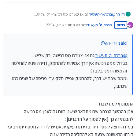
יודי הה
@
ברכת-ה-תעשיר
גם אז יצטרכו מס רכישה- רק שליש...
י
בגדול ממס רכישה אין דרך אמיתית להתחמק, (דירה שניה להחלפה זה
רשום
ברכת ה' תעשיר
כתב ב
ט תמוז תשפ״ו, 22:34
משהו זמני בלבד)
נערך לאחרונה על ידי
מנותק
וממס שבח יש דרך, להתחמק אפילו חלקי ע''י פריסה של שנים כמו
שכתבו,
:
said
יודי-הה
@
@
ברכת-ה-תעשיר
גם אז יצטרכו מס רכישה- רק שליש...
בגדול ממס רכישה אין דרך אמיתית להתחמק, (דירה שניה להחלפה
זה משהו זמני בלבד)
וממס שבח יש דרך, להתחמק אפילו חלקי ע''י פריסה של שנים כמו
שכתבו,
התכוונתי למס שבח
אכן בהמשך הנכתב שם מתבאר שישנו רווח גם לענין מס רכישה
להבנתי זה כך [אין לסמוך על הדברים] :
במידה ורוצה לשפר דיור בדירתו העיקרית אם יש לו דירה נוספת יתחייב על
דירתו הראשונה שכעת בא להחליפה כדירה שניה