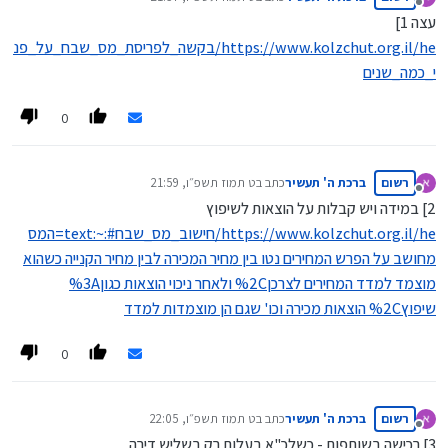
נערך לאחרונה על ידי
מנותק
עצה 1]
https://www.kolzchut.org.il/he/בקשה_לפריסת_מס_שבח_על_פנ
י_כמה_שנים
0
רשום
ברכת ה' תעשיר
כתב ב
ט תמוז תשפ״ו, 21:59
נערך לאחרונה על ידי
מנותק
2] במידה ויש קבלות על הוצאות לשיפוץ
https://www.kolzchut.org.il/he/חישוב_מס_שבח#:~:text=המס
מחושב על הפרש המחירים נטו בין מחיר המכירה לבין מחיר הקנייה כשהוא
מוצמד למדד המחירים לצרכן%2C ולאחר ניכוי הוצאות כגון%3A
שיפוץ%2C הוצאות מכירה וכו' שגם הן מוצמדות למדד
0
רשום
ברכת ה' תעשיר
כתב ב
ט תמוז תשפ״ו, 22:05
נערך לאחרונה על ידי
מנותק
3] רכישה בשותפות - כשלכ"א בעלות רק בשליש דירה