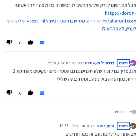
אבל אם רשום לו רק שליש תחשב לו רכישה זו כהחלפה דירה ראשונה
https://doron-
aharoni.com/שליש-דירה-מס-שבח-מס-רכישה/#:~:text=יש להדגיש
לעניין,לא תפריע לו
.
0
רשום
ברכת ה' תעשיר
כתב ב
ט תמוז תשפ״ו, 22:38
נערך לאחרונה על ידי
מנותק
אגב צריך גם לזכור שלעיתים ישנם גם הפסדי מיסוי עקיפים מהחזקת 2
דירות כגון הנחה בארנונה .. ומס הכנסה שלילי
0
אחרי 11 ימים
רשום
נחמן לוי
כתב ב
כ תמוז תשפ״ו, 18:57
נ
נערך לאחרונה על ידי
מנותק
אם אתה יכול לחכות עם זה כמה חודשים