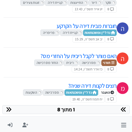
סקר
דיור
התייעצות
קניית דירה
זוגות צעירים
8
יט אייר תשפ״ו, 13:43
חוברות מבית דירה על הקרקע
ה
נדל"ן ומשכנתאות
קניית דירה
פריפריה
8
יב אב תשפ״ה, 15:29
האם מותר לקבל ריבית על החזרי מס?
ה
תורני
מס רכישה
ריבית
החזר מס רכישה
8
כז אדר תשפ״ו, 14:24
רוצים לקנות דירה שניה?
מ
הועבר
נדל"ן ומשכנתאות
מס רכישה
השקעות
8
יח תמוז תשפ״ה, 19:40
1 מתוך 8