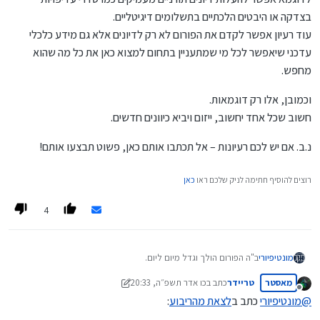
בצדקה או היבטים הלכתיים בתשלומים דיגיטליים.
עוד רעיון אפשר לקדם את הפורום לא רק לדיונים אלא גם מידע כלכלי
עדכני שיאפשר לכל מי שמתעניין בתחום למצוא כאן את כל מה שהוא
מחפש.
וכמובן, אלו רק דוגמאות.
חשוב שכל אחד יחשוב, ייזום ויביא כיוונים חדשים.
נ.ב. אם יש לכם רעיונות – אל תכתבו אותם כאן, פשוט תבצעו אותם!
רוצים להוסיף חתימה לניק שלכם ראו
כאן
4
ב"ה הפורום הולך וגדל מיום ליום.
מונטיפיורי
אנחנו רואים את התועלת הרבה שבו, ואף יותר מכך – את הפוטנציאל
מאסטר
טריידר
כתב ב
כו אדר תשפ״ה, 20:33
האדיר שטמון בו.
כאן המקום והזמן לשים לב לא להתקבע.
נערך לאחרונה על ידי טריידר
מנותק
לא לכתוב רק על מה שכתבנו עד היום ולא רק באותו סגנון.
@
מונטיפיורי
כתב ב
לצאת מהריבוע
:
צריך לפרוץ לכיוונים נוספים, להרחיב את גבולות השיח ולהעשיר את
לדוגמא אפשר להעלות דיונים תורניים מעמיקים כמו סדרי עדיפויות