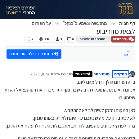
ילוג לתוכן
דף הבית
מהנעשה ונשמע ב"בנקל"
על הפורום
לצאת מהריבוע
על הפורום
התרחבות הפורום
4
3
336
2
התחברו כדי לפרסם תגובה
מתקדם
מונטיפיורי
כתב ב
כו אדר תשפ״ה, 20:28
צוות ניהול
נערך לאחרונה על ידי
מנותק
ב"ה הפורום הולך וגדל מיום ליום.
אנחנו רואים את התועלת הרבה שבו, ואף יותר מכך – את הפוטנציאל האדיר
שטמון בו.
כאן המקום והזמן לשים לב לא להתקבע.
לא לכתוב רק על מה שכתבנו עד היום ולא רק באותו סגנון.
צריך לפרוץ לכיוונים נוספים, להרחיב את גבולות השיח ולהעשיר את התוכן.
לדוגמא אפשר להעלות דיונים תורניים מעמיקים כמו סדרי עדיפויות