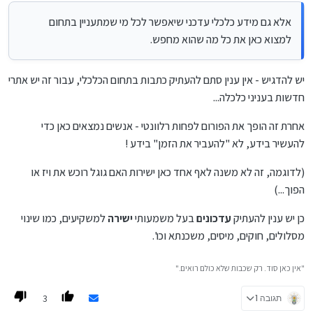
התוכן.
בצדקה או היבטים הלכתיים בתשלומים דיגיטליים.
עוד רעיון אפשר לקדם את הפורום לא רק לדיונים אלא גם מידע כלכלי
וכמובן, אלו רק דוגמאות.
אלא גם מידע כלכלי עדכני שיאפשר לכל מי שמתעניין בתחום
עדכני שיאפשר לכל מי שמתעניין בתחום למצוא כאן את כל מה שהוא
חשוב שכל אחד יחשוב, ייזום ויביא כיוונים חדשים.
למצוא כאן את כל מה שהוא מחפש.
מחפש.
נ.ב. אם יש לכם רעיונות – אל תכתבו אותם כאן, פשוט תבצעו אותם!
יש להדגיש - אין ענין סתם להעתיק כתבות בתחום הכלכלי, עבור זה יש אתרי
חדשות בעניני כלכלה...
אחרת זה הופך את הפורום לפחות רלוונטי - אנשים נמצאים כאן כדי
להעשיר בידע, לא "להעביר את הזמן" בידע !
(לדוגמה, זה לא משנה לאף אחד כאן ישירות האם גוגל רוכש את ויז או
הפוך...)
כן יש ענין להעתיק
עדכונים
בעל משמעותי
ישירה
למשקיעים, כמו שינוי
מסלולים, חוקים, מיסים, משכנתא וכו'.
"אין כאן סוד. רק שכבות שלא כולם רואים."
3
תגובה 1