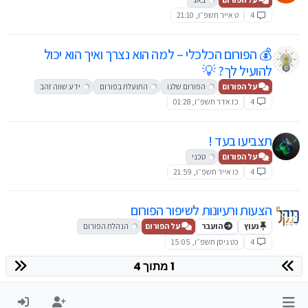
4
ט אייר תשפ״ו, 21:10
💰 הפורום הכלכלי – למה הוא נצרך ואיך הוא יכול
להועיל לך? 💡
על הפורום
הפורום שלנו
התועלת בפורום
ידע שווה זהב
4
כז אדר תשפ״ו, 01:28
תצביעו בעד !
על הפורום
טכני
4
כו אייר תשפ״ו, 21:59
הצעות ורעיונות לשיפור הפורום
נעוץ
הועבר
על הפורום
הנהלת הפורום
4
כט ניסן תשפ״ו, 15:05
1 מתוך 4