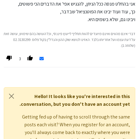
(לדוגמה, זה לא משנה לאף אחד כאן ישירות האם גוגל רוכש את ויז או
אני בהחלט מנסה ככל הניתן, להנגיש אפי' את הדברים הכי פשוטים,
הפוך...)
כך, עוד ועוד יבינו את הפוטנציאל שבדבר,
כן יש ענין להעתיק
עדכונים
בעל משמעותי
ישירה
למשקיעים, כמו שינוי
ויבינו גם, שלא בשמים היא.
מסלולים, חוקים, מיסים, משכנתא וכו'.
דברי אינם מהווים ואינם מיועדים להוות תחליף לייעוץ פיננסי, וכל העושה בהם שימוש, עושה זאת
על דעת עצמו ועל אחריותו בלבד. האזינו לנושא שוק ההון והנדל"ן בקול פלוס: 02.3130299
(שלוחה 1).
3
Hello! It looks like you're interested in this
conversation, but you don't have an account yet.
Getting fed up of having to scroll through the same
posts each visit? When you register for an account,
you'll always come back to exactly where you were