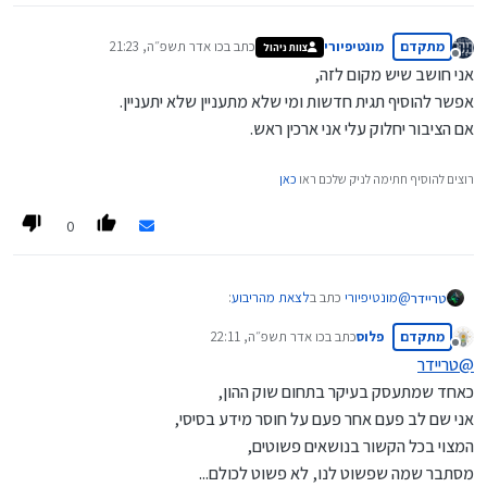
מתקדם
מונטיפיורי
כתב ב
כו אדר תשפ״ה, 21:23
צוות ניהול
נערך לאחרונה על ידי
מנותק
אני חושב שיש מקום לזה,
אפשר להוסיף תגית חדשות ומי שלא מתעניין שלא יתעניין.
אם הציבור יחלוק עלי אני ארכין ראש.
רוצים להוסיף חתימה לניק שלכם ראו
כאן
0
@
מונטיפיורי
כתב ב
לצאת מהריבוע
:
טריידר
מתקדם
פלוס
כתב ב
כו אדר תשפ״ה, 22:11
נערך לאחרונה על ידי
מנותק
@
טריידר
אלא גם מידע כלכלי עדכני שיאפשר לכל מי שמתעניין בתחום
כאחד שמתעסק בעיקר בתחום שוק ההון,
למצוא כאן את כל מה שהוא מחפש.
יש להדגיש - אין ענין סתם להעתיק כתבות בתחום הכלכלי, עבור זה יש
אני שם לב פעם אחר פעם על חוסר מידע בסיסי,
אתרי חדשות בעניני כלכלה...
המצוי בכל הקשור בנושאים פשוטים,
אחרת זה הופך את הפורום לפחות רלוונטי - אנשים נמצאים כאן כדי
מסתבר שמה שפשוט לנו, לא פשוט לכולם...
להעשיר בידע, לא "להעביר את הזמן" בידע !