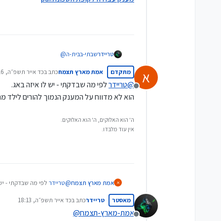
שבתי-בבית-ה
@
טריידר
מתקדם
אמת מארץ תצמח
כתב ב
כד אייר תשפ״ה, 17:16
א
באתר רשות המיסים יש
סימולטור
.
נערך לאחרונה על יד
@
טריידר
לפי מה שבדקתי - יש לו איזה באג.
מנותק
הוא לא מדווח על המענק הנמוך להורים לילד מתחת
ה' הוא האלוקים, ה' הוא האלוקים.
אין עוד מלבדו.
אמת מארץ תצמח
@
טריידר
לפי מה שבדקתי - יש 
א
הוא לא מדווח על המענק הנמוך
מאסטר
טריידר
כתב ב
כד אייר תשפ״ה, 18:13
נערך לאחרונה על ידי
אמת-מארץ-תצמח
@
מנותק