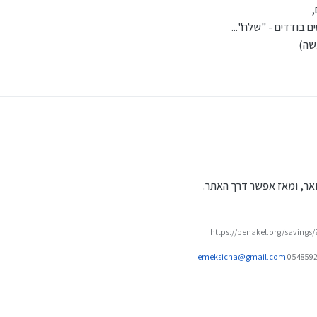
ר ישראל (לא ניתן להגיש תביעה למענק עבודה באמצעות ייפוי כוח), עם המסמכים הבאים:
,
 בודדים - "שלח"...
עוניינים להעביר את המענק, או אישור רשמי אחר מסניף הבנק שבו מתנהל החשבון.
תעודת הזהות ולענות על שאלות כגון:
שה)
ת ולמעט פנסיה) שהיו למגישי התביעה ולבני זוגם בשנת המס הקודמת.
ת המס הקודמת.
עה מקוון והפונים יקבלו העתק מהטופס.
מיסים,
 פרטים בודדים - "שלח"...
אר, ומאז אפשר דרך האתר.
 שהוגשה)
https://benakel.org/savings
emeksicha@gmail.com