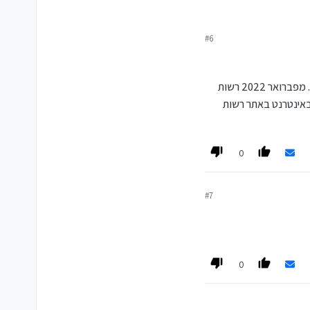
#6
עד לפברואר 2022, מי שמעולם לא הגיש בקשה למענק עבודה היה צריך להגיע לסניף הדואר ולמלא את הבקשה הראשונה שם. מפברואר 2022 רשות
באינטרנט באתר רשות
0
#7
0