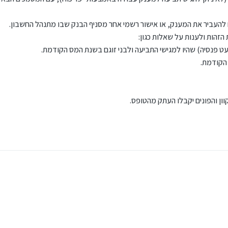
ם להעביר את המענק, או אישור רשמי אחר מסניף הבנק שבו מתנהל החשבון.
זהות ולענות על שאלות כגון:
 פנסיה) שהיו למגישי התביעה ולבני זוגם בשנת המס הקודמת.
הקודמת.
ון והפונים יקבלו העתק מהטופס.
מכים כלשהם שקשורים להכנסה (כגון: תלוש שכר או טופס 106).
ם מספר חשבון הבנק שלכם שאליו ניתן יהיה להעביר את המענק.
27.12..