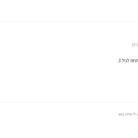
י
 לגיל 3.
לו איזה באג.
 להורים לילד מתחת לגיל 3.