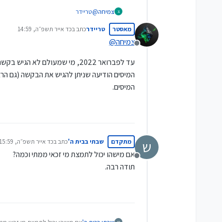
צמיחה
@
טריידר
צ
מה שידוע גם לי שבפעם הראשונה צריך ד
מאסטר
טריידר
כתב ב
כד אייר תשפ״ה, 14:59
נערך לאחרונה על ידי
צמיחה
@
מנותק
המיסים הודיעה שניתן להגיש את הבקשה (גם הר
המיסים.
מתקדם
שבתי בבית ה'
כתב ב
כד אייר תשפ״ה, 15:59
ש
נערך לאחרונה על ידי
אם מישהו יכול לתמצת מי זכאי ממתי וכמה?
מנותק
תודה רבה.
ש