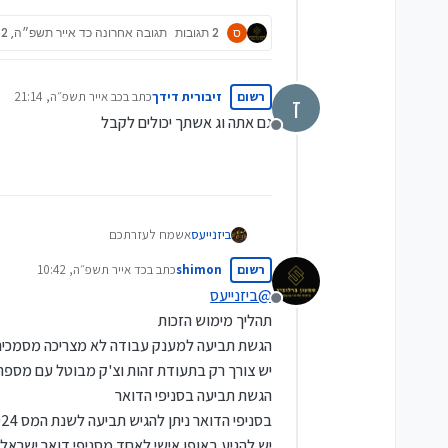
ס
2 תגובות
תגובה אחרונה
כד אייר תשפ״ה, 10:42
רשום
זיבורית דידך
כתב ב
כב אייר תשפ״ה, 21:14
ז
נערך לאחרונה על ידי
גם אתה וג אשתך יכולים לקבל
מנותק
ביזנייעס
אשמח לעזרתכם
אני מעוניין להגיש בקשה למענק עבודה, 
רשום
shimon
כתב ב
כד אייר תשפ״ה, 10:42
האם אפשר לקבל בנפרד על כל אחד מבנ
נערך לאחרונה על ידי
וכן, האם קיימת סיבה להימנע מהגשת הב
@
ביזנייעס
מנותק
תודה מראש
תהליך מימוש הזכות
הגשת תביעה למענק עבודה לא מצריכה מסמכים כלש
יש צורך רק בתעודת זהות וצ'ק מבוטל עם מספר 
הגשת תביעה בסניפי הדואר
בסניפי הדואר ניתן להגיש תביעה לשנת המס 2024 בלבד, עד ל-27.12.2025.
יש להגיע באופן אישי לאחד מסניפי דואר ישראל