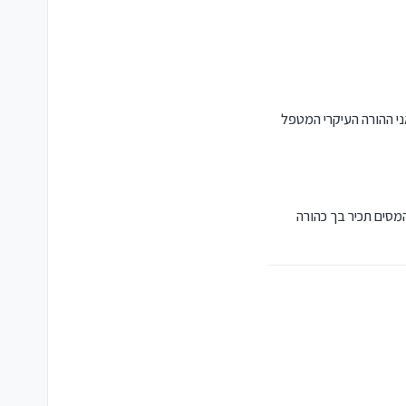
לדים מתחת לגיל 18. פעוט אחד מתחת לגיל 3. ילד נכה אחד שאני ההורה העיקרי המטפל
סים תכיר בך כהורה