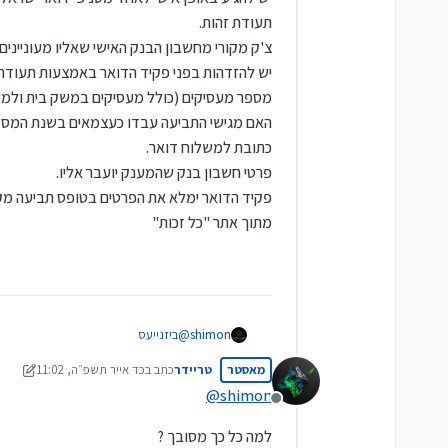
תעודת זהות.
צ'ק מקורי מחשבון הבנק האישי שאליו מעונייני
יש להזדהות בפני פקיד הדואר באמצעות תעודת ה
מספר מעסיקים (כולל מעסיקים במשק בית ולמעט
האם מגישי התביעה עבדו כעצמאים בשנת המס 
כתובת למשלוח דואר.
פרטי חשבון בנק שהמענק יועבר אליו.
פקיד הדואר ימלא את הפרטים בטופס תביעה מקו
מתוך אתר "כל זכות"
shimon
@
ביזנייעס
תהליך מימוש הזכות
מאסטר
טריידר
כתב ב
כד אייר תשפ״ה, 11:02
הגשת תביעה למענק עבודה לא מצריכה מס
נערך לאחרונה על ידי טריידר
יש צורך רק בתעודת זהות וצ'ק מבוטל ע
@
shimon
מנותק
הגשת תביעה בסניפי הדואר
בסניפי הדואר ניתן להגיש תביעה לשנת המס 2024 בלבד, עד ל-2025
למה כל כך מסובך ?