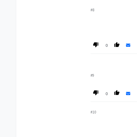
#8
0
#9
0
#10