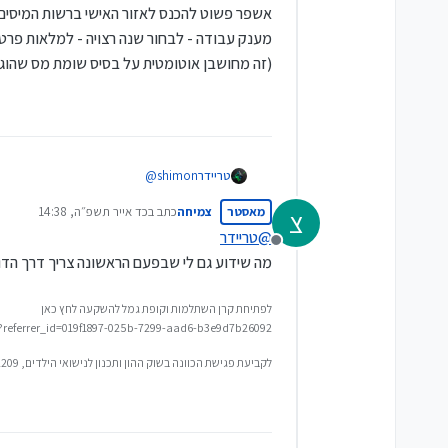
יש להגיע באופן אישי לאחד מסניפי דוא
אשפר פשוט להכנס לאזור האישי ברשות המיסים
תעודת זהות.
מענק עבודה - לבחור שנה רצויה - למלאות פרטים
צ'ק מקורי מחשבון הבנק האישי שאליו מ
יש להזדהות בפני פקיד הדואר באמצעות 
(זה מחושבן אוטומטית על בסיס שומת מס שהוג
מספר מעסיקים (כולל מעסיקים במשק בי
האם מגישי התביעה עבדו כעצמאים בשנ
כתובת למשלוח דואר.
פרטי חשבון בנק שהמענק יועבר אליו.
פקיד הדואר ימלא את הפרטים בטופס תבי
מתוך אתר "כל זכות"
@
shimon
טריידר
מאסטר
צמיחה
כתב ב
כד אייר תשפ״ה, 14:38
צ
למה כל כך מסובך ?
נערך לאחרונה על ידי
אשפר פשוט להכנס לאזור האישי ברשות ה
@
טריידר
מנותק
מענק עבודה - לבחור שנה רצויה - למלאות
מה שידוע גם לי שבפעם הראשונה צריך דרך הדו
(זה מחושבן אוטומטית על בסיס שומת מס
לפתיחת קרן השתלמות וקופת גמל להשקעה לחץ כאן
/?referrer_id=019f1897-025b-7299-aad6-b3e9d7b26092
לקביעת פגישת הכוונה בשוק ההון ותכנון לנישואי הילדים, 0548592209