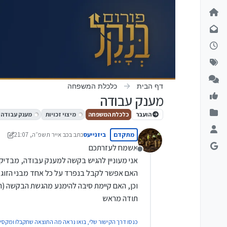
ילוג לתוכן
דף הבית
כלכלת המשפחה
מענק עבודה
הועבר
כלכלת המשפחה
מיצוי זכויות
מענק עבודה
מתקדם
ביזנייעס
כתב ב
כב אייר תשפ״ה, 21:07
נערך לאחרונה על ידי מונטיפיו
אשמח לעזרתכם
מנותק
אני מעוניין להגיש בקשה למענק עבודה, מבדיקה
האם אפשר לקבל בנפרד על כל אחד מבני הזוג,
וכן, האם קיימת סיבה להימנע מהגשת הבקשה (הס
תודה מראש
כנסו דרך הקישור שלי, בואו נראה מה התוצאה שתקבלו ומקסי