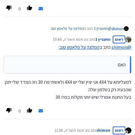
0
@
מתעניין-1
כתב ב
המלצה על פלאפון טוב
:
shimon
רשום
מתעניין 1
כתב ב
יב תמוז תשפ״ה, 10:46
נערך לאחרונה על ידי
מנותק
@
shimon
כתב ב
המלצה על פלאפון טוב
:
לדעתי פחות בקליטה וכן לדעתי המסך של 4X4 יותר חזק
האם
הבנתי שהתייחסת ל-4x4
לגבי חוזק, מסך, קליטה
אבל לא הצלחתי להבין האם למעליותא או לגריעותא (מופיעים המילים
למעליותא על 4X4 אני יציין שלי יש 4X4 ולאשתי פרו 30 וזה המדד שלי יתכן
"יותר" "פחות" "חזק")
אשמח אם תפרט
שהבעיה רק בטלפון שלה
בעל החנות אמרלי שיש יותר תקלות בפרו 30
0
רשום
shimon
כתב ב
יב תמוז תשפ״ה, 11:36
נערך לאחרונה על ידי
מנותק