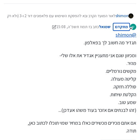
shimon
לאור המועד הקרב ובא להפסקת השימוש עם פלאפונים דור 2 ו-3 (ולא רק
בגלל זה...)
מתקדם
שמואל
כתב ב
ז תמוז תשפ״ה, 15:08
ש
אשמח לקבל המלצת קניה על פלאפון טוב
נערך לאחרונה על ידי שמואל
ז אדר תשפ״ה, 15:08
מנותק
(אני משתמש עד היום עם יאנג-מגע-סמסונג / נוקיה 208 / סי 2, ואשמח
shimon
@
לקבל המלצות שהם הכי קרובות למקור...)
תגדיר מה חשוב לך בפאלפון.
ומכיוון שגם אני מתעניין אגדיר את אלו שלי-
מהיר.
מקשים נורמליים.
קליטה מעולה.
סוללה חזקה.
הקלטת שיחות.
שמע טוב.
(זהו לבנתים אם אזכר בעוד משהו אעדכן)...
אם אתם מכירים מכשירים כאלו במחיר שפוי תוכלו לכתוב כאן,
תודה.