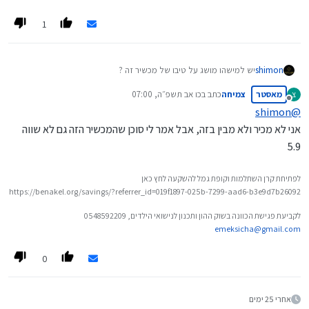
1
יש למישהו מושג על טיבו של מכשיר זה ?
shimon
מאסטר
צמיחה
כתב ב
כו אב תשפ״ה, 07:00
צ
נערך לאחרונה על ידי
מנותק
shimon
@
אני לא מכיר ולא מבין בזה, אבל אמר לי סוכן שהמכשיר הזה גם לא שווה
5.9
לפתיחת קרן השתלמות וקופת גמל להשקעה לחץ כאן
https://benakel.org/savings/?referrer_id=019f1897-025b-7299-aad6-b3e9d7b26092
לקביעת פגישת הכוונה בשוק ההון ותכנון לנישואי הילדים, 0548592209
emeksicha@gmail.com
0
אחרי 25 ימים