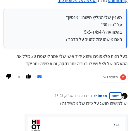
@
shimon
כתב ב
המלצה על פלאפון טוב
:
מעניין שלי המליץ מישהו "מנסיון"
על "פרו 30"
בהשוואה ל-4x4 ו-5x5
האם מישהו יכול להגיב על הדבר ?
בעל חנות פלאפונים שהוא ידיד אישי שלי אמר לי שפרו 30 כולל את
המעלות של 5X5 ויש לו בטריה יותר חזקה, והוא טיפה יותר יקר.
0
פ
תגובה 1
רשום
shimon
כתב ב
כה אב תשפ״ה, 16:03
נערך לאחרונה על ידי
מנותק
יש למישהו מושג על טיבו של מכשיר זה ?