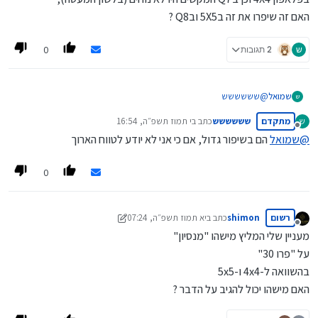
האם זה שיפרו את זה ב5X5 ובQ8 ?
0
ש
2 תגובות
שמואל
@
שששששש
ש
בפלאפון 4X4 וכן בQ7 המקשים היו לא נוחים (בלשון המעטה),
מתקדם
שששששש
כתב ב
י תמוז תשפ״ה, 16:54
ש
האם זה שיפרו את זה ב5X5 ובQ8 ?
נערך לאחרונה על ידי
מנותק
@
שמואל
הם בשיפור גדול, אם כי אני לא יודע לטווח הארוך
0
רשום
shimon
כתב ב
יא תמוז תשפ״ה, 07:24
נערך לאחרונה על ידי shimon
יא תמוז תשפ״ה, 07:26
מנותק
מעניין שלי המליץ מישהו "מנסיון"
על "פרו 30"
בהשוואה ל-4x4 ו-5x5
האם מישהו יכול להגיב על הדבר ?