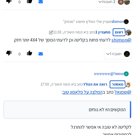
0
מ
2 תגובות
shimon
מעניין שלי המליץ מישהו "מנסיון"
על "פרו 30"
רשום
מתעניין 1
כתב ב
יא תמוז תשפ״ה, 11:03
בהשוואה ל-4x4 ו-5x5
נערך לאחרונה על ידי מתעניין 1
יא תמוז תשפ״ה, 11:03
מנותק
האם מישהו יכול להגיב על הדבר ?
@
shimon
לדעתי פחות בקליטה וכן לדעתי המסך של 4X4 יותר חזק
0
תגובה 1
שמואל
@
שששששש
ש
בפלאפון 4X4 וכן בQ7 המקשים היו לא נוחים (בלשון המעטה),
מאסטר
רואה את הנולד
כתב ב
יא תמוז תשפ״ה, 17:50
האם זה שיפרו את זה ב5X5 ובQ8 ?
נערך לאחרונה על ידי
מנותק
@
שמואל
כתב ב
המלצה על פלאפון טוב
:
המקשים היו לא נוחים
לקליטה לא טובה אי אפשר להתרגל
לכפתורים אפשר