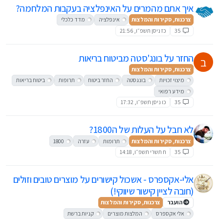
איך אתם מהמרים על האינפלציה בעקבות המלחמה?
צרכנות, סקירות והמלצות
אינפלציה
מדד כלכלי
35
כז ניסן תשפ״ו, 21:56
החזר על בונג'סטה מביטוח בריאות
ב
צרכנות, סקירות והמלצות
מיצוי זכויות
בונגסטה
החזר ביטוח
תרופות
ביטוח בריאות
מידע רפואי
35
כו ניסן תשפ״ו, 17:32
לא חבל על העלות של ה1800?
צרכנות, סקירות והמלצות
תרומות
עזרה
1800
35
ח תשרי תשפ״ו, 14:18
אלי-אקספרס - אשכול קישורים על מוצרים טובים וזולים
(חובה לציין קישור שיווקי!)
הועבר
צרכנות, סקירות והמלצות
אלי אקספרס
המלצות מוצרים
קניות ברשת