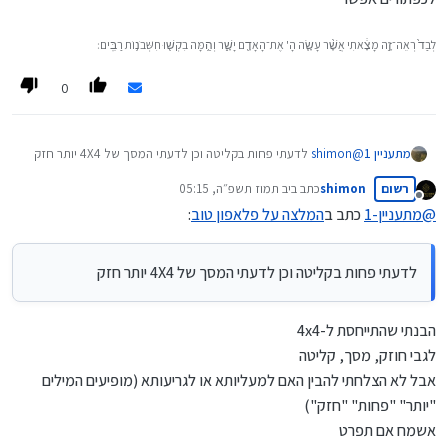
לְבַד֙ רְאֵה־זֶ֣ה מָצָ֔אתִי אֲשֶׁ֨ר עָשָׂ֧ה הָ' אֶת־הָאָדָ֖ם יָשָׁ֑ר וְהֵ֥מָּה בִקְשׁ֖וּ חִשְּׁבֹנ֥וֹת רַבִּֽים׃
0
מתעניין 1
@
shimon
לדעתי פחות בקליטה וכן לדעתי המסך של 4X4 יותר חזק
רשום
shimon
כתב ב
יב תמוז תשפ״ה, 05:15
נערך לאחרונה על ידי
מנותק
@
מתעניין-1
כתב ב
המלצה על פלאפון טוב
:
לדעתי פחות בקליטה וכן לדעתי המסך של 4X4 יותר חזק
הבנתי שהתייחסת ל-4x4
לגבי חוזק, מסך, קליטה
אבל לא הצלחתי להבין האם למעליותא או לגריעותא (מופיעים המילים
"יותר" "פחות" "חזק")
אשמח אם תפרט