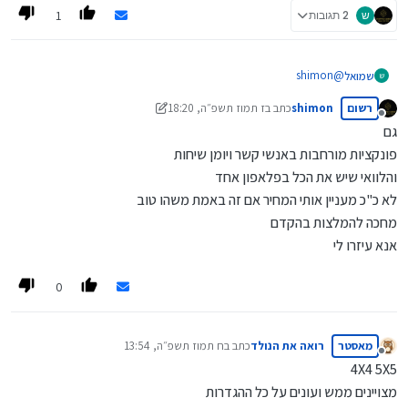
1
ש
2 תגובות
shimon
@
שמואל
ש
תגדיר מה חשוב לך בפאלפון.
רשום
shimon
כתב ב
ז תמוז תשפ״ה, 18:20
ומכיוון שגם אני מתעניין אגדיר את אלו שלי-
נערך לאחרונה על ידי shimon
ז אדר תשפ״ה, 21:37
מנותק
מהיר.
גם
מקשים נורמליים.
אם אתם מכירים מכשירים כאלו במחיר שפוי תוכלו לכתוב כאן,
פונקציות מורחבות באנשי קשר ויומן שיחות
קליטה מעולה.
תודה.
והלוואי שיש את הכל בפלאפון אחד
סוללה חזקה.
הקלטת שיחות.
לא כ"כ מעניין אותי המחיר אם זה באמת משהו טוב
שמע טוב.
מחכה להמלצות בהקדם
(זהו לבנתים אם אזכר בעוד משהו אעדכן)...
אנא עיזרו לי
0
מאסטר
רואה את הנולד
כתב ב
ח תמוז תשפ״ה, 13:54
נערך לאחרונה על ידי
מנותק
4X4 5X5
מצויינים ממש ועונים על כל ההגדרות