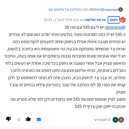
@
shimon
כתב ב
המלצה על פלאפון טוב
:
משהמשה
מ
רשום
פריפריאליסט
כתב ב
כא אלול תשפ״ה, 16:53
פ
נערך לאחרונה על ידי
מנותק
@
משהמשה
יש לי גם 5X5 וגם פרו 30
מעניין שלי המליץ מישהו "מנסיון"
ה 5X5 יש לו כמה חסרונות מאוד בולטים ומוזר שרוב האנשים לא מכירים
על "פרו 30"
בעל חנות פלאפונים שהוא ידיד אישי שלי אמר לי שפרו 30 כולל את
בהשוואה ל-4x4 ו-5x5
יש מהירות תגובה איטית אפילו בניתוק שיחה לפעמים לוקח ממש כמה
המעלות של 5X5 ויש לו בטריה יותר חזקה, והוא טיפה יותר יקר.
האם מישהו יכול להגיב על הדבר ?
שניות עד שהשיחה מתנתקת והבעיה הכי משמעותית היא בחיבור בלוטוס,
יש לי שתי אוזניות שונות מחברות טובות ובשיהם יש את אותה בעיה, החיבור
הראשון מצויין אבל אחרי הטענה או ניתוק בכל סיבה אחרת יש רעשים בלתי
נסבלים באוזניות, פניתי אליהם וההצעה היתה לאפס את האוזניה ולחבר
מחדש, זה עבר עד לניתוק הבא, כמובן שזה לא הגיוני להשתמש כך ולכן
קניתי את הפרו 30 לפי המלצה של מוכר במודיעין עילית בנתיים זה עובד
מצויין.
חשוב לציין שהתפריטים של 5X5 יותר נחמדים ולכן למי שלא מפריע מה
שכתבתי ייתכן שכן עדיף לו 5X5
0
מ
2 תגובות