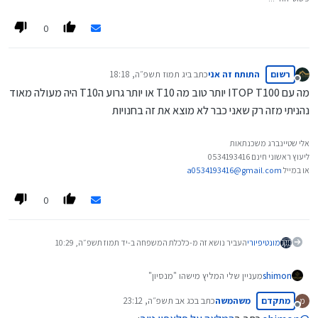
0
רשום
התותח זה אני
כתב ב
יג תמוז תשפ״ה, 18:18
נערך לאחרונה על ידי
מנותק
מה עם ITOP T100 יותר טוב מה T10 או יותר גרוע הT10 היה מעולה מאוד
נהניתי מזה רק שאני כבר לא מוצא את זה בחנויות
אלי שטיינברג משכנתאות
ליעוץ ראשוני חינם 0534193416
או במייל
a0534193416@gmail.com
0
מונטיפיורי
העביר נושא זה מ-כלכלת המשפחה ב-
יד תמוז תשפ״ה, 10:29
shimon
מעניין שלי המליץ מישהו "מנסיון"
על "פרו 30"
מתקדם
משהמשה
כתב ב
כג אב תשפ״ה, 23:12
מ
בהשוואה ל-4x4 ו-5x5
נערך לאחרונה על ידי
מנותק
האם מישהו יכול להגיב על הדבר ?