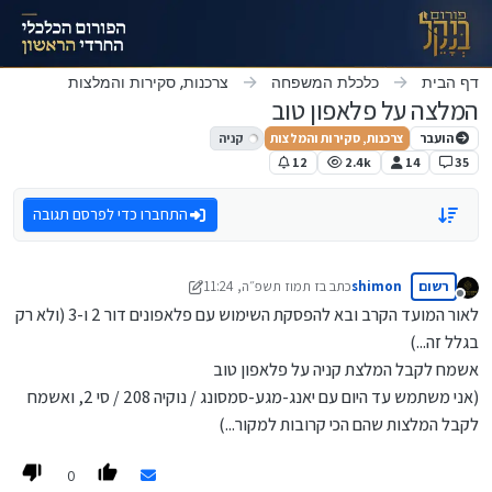
ילוג לתוכן
דף הבית
כלכלת המשפחה
צרכנות, סקירות והמלצות
המלצה על פלאפון טוב
הועבר
צרכנות, סקירות והמלצות
קניה
12
2.4k
14
35
התחברו כדי לפרסם תגובה
רשום
shimon
כתב ב
ז תמוז תשפ״ה, 11:24
נערך לאחרונה על ידי shimon
ז אדר תשפ״ה, 21:39
מנותק
לאור המועד הקרב ובא להפסקת השימוש עם פלאפונים דור 2 ו-3 (ולא רק
בגלל זה...)
אשמח לקבל המלצת קניה על פלאפון טוב
(אני משתמש עד היום עם יאנג-מגע-סמסונג / נוקיה 208 / סי 2, ואשמח
לקבל המלצות שהם הכי קרובות למקור...)
0