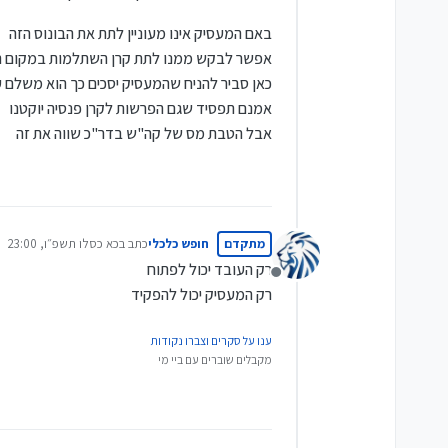
באם המעסיק אינו מעוניין לתת את הבונוס הזה
אפשר לבקש ממנו לתת קרן השתלמות במקום ה
כאן סביר להניח שהמעסיק יסכים כך הוא משלם 
אמנם תפסיד שגם הפרשות לקרן פנסיה יוקטנו
אבל הטבת מס של קה"ש בדר"כ שווה את זה
מתקדם
חופש כלכלי
כתב ב
כא כסלו תשפ״ו, 23:00
נערך לאחרונה על ידי
רק העובד יכול לפתוח
מנותק
רק המעסיק יכול להפקיד
ענו על סקרים וצברו נקודות
מקבלים שוברים עם ביי מי