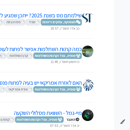
שילמתם מס בשנת 2025? ייתכן שמגיע לכם החזר!
תעסוקה, עסקים ויזמות
שכיר
מס הכנסה
כב אדר תשפ״ו, 19:57
כמה קרנות השתלמות אפשר לפתוח לעוס
פנסיה, גמל וקרנות השתלמות
קרן השתלמות
חי
כז חשוון תשפ״ו, 11:49
האם לאזרח אמריקאי יש בעיה לפתוח פנס
פנסיה, גמל וקרנות השתלמות
אזרח אמריקאי
פ
מיי-גמל - השוואת מסלולי השקעה
הועבר
פנסיה, גמל וקרנות השתלמות
קופת גמ
יב אדר תשפ״ה, 07:53