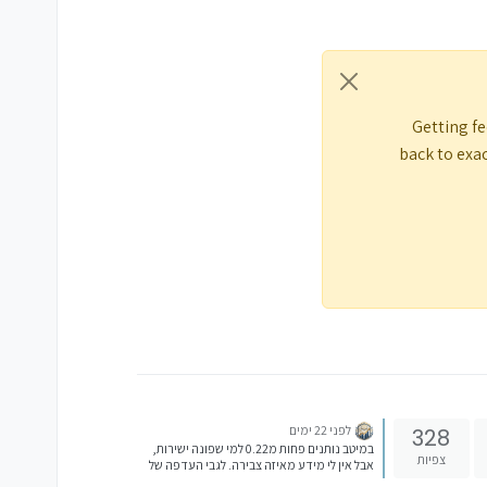
Getting fe
back to exac
לפני 22 ימים
328
במיטב נותנים פחות מ0.22 למי שפונה ישירות,
צפיות
אבל אין לי מידע מאיזה צבירה. לגבי העדפה של
ד"נ זולים מהפקדה/צבירה. זה נכון שבהתחלה