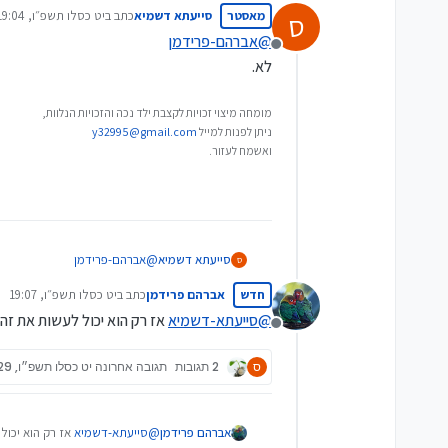
מאסטר
סייעתא דשמיא
כתב ב
יט כסלו תשפ״ו, 19:04
ס
נערך לאחרונה על ידי
@
אברהם-פרידמן
מנותק
לא.
מומחה מיצוי זכויות לקצבת ילד נכה והזכויות הנלוות,
ניתן לפנות למייל
y32995@gmail.com
ואשמח לעזור.
סייעתא דשמיא
@
אברהם-פרידמן
ס
לא.
חדש
אברהם פרידמן
כתב ב
יט כסלו תשפ״ו, 19:07
נערך לאחרונה על ידי
@
סייעתא-דשמיא
אז רק הוא יכול לעשות את זה 
מנותק
ס
2 תגובות
תגובה אחרונה
יט כסלו תשפ״ו, 19:29
אברהם פרידמן
@
סייעתא-דשמיא
אז רק הוא יכול