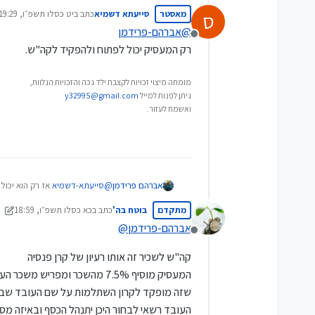
מאסטר
סייעתא דשמיא
כתב ב
יט כסלו תשפ״ו, 19:29
ס
נערך לאחרונה על ידי
@
אברהם-פרידמן
מנותק
רק המעסיק יכול לפתוח ולהפקיד לקה"ש.
מומחה מיצוי זכויות לקצבת ילד נכה והזכויות הנלוות,
ניתן לפנות למייל
y32995@gmail.com
ואשמח לעזור.
אברהם פרידמן
@
סייעתא-דשמיא
אז רק הוא יכול
מתקדם
בוטח בה'
כתב ב
כא כסלו תשפ״ו, 18:59
נערך לאחרונה על ידי בוטח ב
אברהם-פרידמן
@
מנותק
קה"ש לשכיר זה אותו רעיון של קרן פנסיה
המעסיק מוסיף 7.5% מהשכר ומפריש משכר העובד 2.5%
שזה מופקד לקרון השתלמות על שם העובד שבד
העובד רשאי לבחור היכן יתנהל הכסף ובאיזה מס