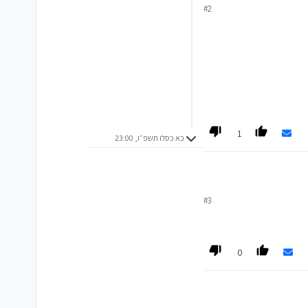
#2
1
כא כסלו תשפ״ו, 23:00
#3
0