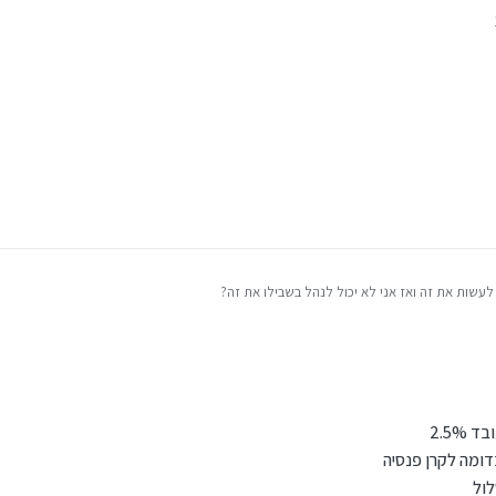
 לעשות את זה ואז אני לא יכול לנהל בשבילו את זה?
ה'
כא חשוון תשפ״ו, 19:04
ומה לקרן פנסיה
לול