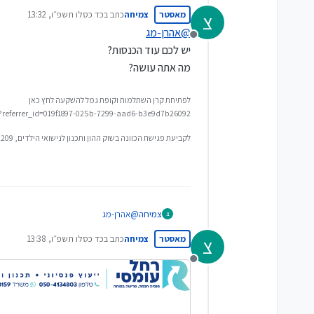
ההכנסה החודשית שלה בתור עצמאי הוא 5000 בחודש, אנו שוקלים להפקיד לפנסיה בין 500 -800 ש"ח בחודש, רק השאלה אם עדיף פנסיה או קרן השת
מאסטר
צמיחה
כתב ב
כד כסלו תשפ״ו, 13:32
צ
תודה רבה
נערך לאחרונה על ידי
@
אהרן-מג
מנותק
יש לכם עוד הכנסות?
מה אתה עושה?
לפתיחת קרן השתלמות וקופת גמל להשקעה לחץ כאן
/?referrer_id=019f1897-025b-7299-aad6-b3e9d7b26092
לקביעת פגישת הכוונה בשוק ההון ותכנון לנישואי הילדים, 0548592209
צמיחה
@
אהרן-מג
צ
יש לכם עוד הכנסות?
מאסטר
צמיחה
כתב ב
כד כסלו תשפ״ו, 13:38
צ
מה אתה עושה?
נערך לאחרונה על ידי
מנותק