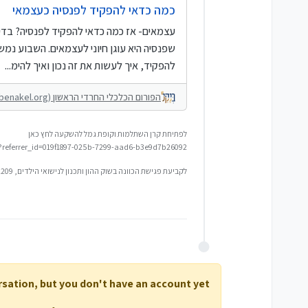
כמה כדאי להפקיד לפנסיה כעצמאי
עצמאים- אז כמה כדאי להפקיד לפנסיה? בדיו
שפנסיה היא עוגן חיוני לעצמאים. השבוע נמש
להפקיד, איך לעשות את זה נכון ואיך להימ...
הפורום הכלכלי החרדי הראשון
(forum.benakel.org)
לפתיחת קרן השתלמות וקופת גמל להשקעה לחץ כאן
/?referrer_id=019f1897-025b-7299-aad6-b3e9d7b26092
לקביעת פגישת הכוונה בשוק ההון ותכנון לנישואי הילדים, 0548592209
ersation, but you don't have an account yet.