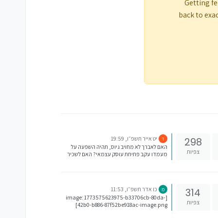
Getting fe
back to exac
יט אייר תשפ״ו, 19:59
298
ד
האם לאברך לא מחויב גיוס, תהיה השפעה על
צפיות
מעמדו עקב פתיחת עוסק עצמאי? האם לשכיר
תהיה תהיה השפעה על ביטו"ל עקב פתיחת עוסק
עצמאי? האם יוכל לקבל מענק עבודה בלי קשר
למשכורת האישה? אם תוכלו להרחיב מניסיון
איזה סוג עוסק כדאי לפתוח, ומה הדרישות
כו אדר תשפ״ו, 11:53
314
מ
מעוסק עצמאי קטן. (המטרה היא קרן השתלמות)
[image: 1773575623975-b33706cb-80da-
תודה רבה
צפיות
42b0-b886-87f52be918ac-image.png]
@חני-כהן-פיננסים מה עושים?