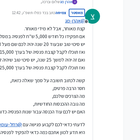
אהרן מג
שלום וברכה,
א
רציתי לדעת אשתי עצמאית בגיל 42, ומעלום לא עשינו פנסיה, מה הדבר הנכון קרן השתלמות או פנסיה, ממוצע חודשי 5000 שקל לחודש
מאסטר
צמיחה
כתב ב
כד כסלו תשפ״ו, 12:42
צ
תודה
נערך לאחרונה על ידי
@
אהרן-מג
מנותק
קצת מאוחר, אבל לא מידי מאוחר.
אם תפקידו כל חודש 5,000 ש"ח לפנסיה במסלול מניות,
יש סיכוי טוב שבעוד 20 שנה יהיה לכם שם מעל 3 מליון ש"ח.
ואז תוכלו לקבל קצבת פנסיה של בערך 15,000 ש"ח בחודש.
ואם זה יהיה למשך 25 שנה, יש סיכוי טוב שיהיה לכם מעל 5 מליון שקל.
ואז תוכלו לקבל קצבת פנסיה של בערך 25,000 ש"ח בחודש.
קשה לכתוב תשובה על סמך שאלה כזאת,
חסר הרבה פרטים,
מה הצרכים שלכם,
מה גובה ההכנסות החודשיות,
האם יש לכם עוד הכנסה עבור שנות הפנסיה כדו
לדעתי כדאי לכם לקבוע פגישה עם
@
רחל-עומס
היא תדע לכוון אתכם כמה כדאי להפקיד לפנסיה 