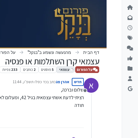
ילוג לתוכן
דף הבית
מהנעשה ונשמע ב"בנקל"
על הפורו
עצמאי קרן השתלמות או פנסיה
על הפורום
עצמאי
5
פוסטים
2
כותבים
233
צפיות
חדש
אהרן מג
כתב ב
כד כסלו תשפ״ו, 11:44
א
נערך לאחרונה על ידי
שלום וברכה,
מנותק
רציתי לדעת אשתי עצמאית בגיל 42, ומעלום לא עשינו פנסיה, מה הדבר הנכון קרן השתלמות או פנסיה, ממוצע חודשי 5000 שקל לחודש
תודה