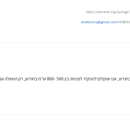
https://benakel.org/savings
emeksicha@gmail.com
-עומסי
ההכנסה החודשית שלה בתור עצמאי הוא 5000 בחודש, אנו שוקלים להפקיד לפנסיה בי
פנסיה וכמה כדאי לקרן השתלמות.
יה כדוגמת דירה להשקעה.