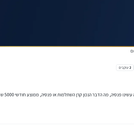
ם
2
עוקבים