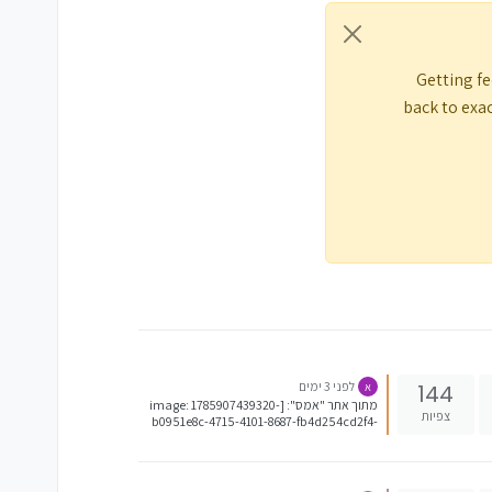
Getting fe
back to exac
לפני 3 ימים
144
א
מתוך אתר "אמס": [image: 1785907439320-
צפיות
b0951e8c-4715-4101-8687-fb4d254cd2f4-
image.jpeg]