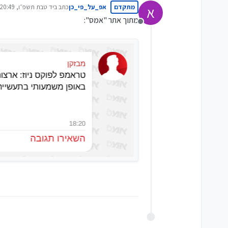
מתקדם
אפ_על_פי_כן
כתב ב
יד טבת תשפ״ו, 20:49
א
נערך לאחרונה על ידי
מתוך אתר "אמס":
מנותק