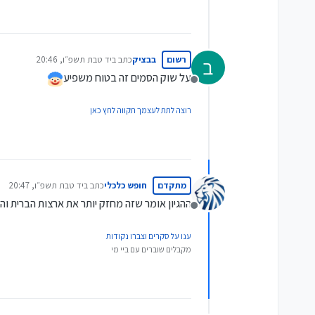
רשום
בבציק
כתב ב
יד טבת תשפ״ו, 20:46
ב
נערך לאחרונה על ידי
על שוק הסמים זה בטוח משפיע
מנותק
רוצה לתת לעצמך תקווה לחץ כאן
מתקדם
חופש כלכלי
כתב ב
יד טבת תשפ״ו, 20:47
נערך לאחרונה על ידי
ההגיון אומר שזה מחזק יותר את ארצות הברית ו
מנותק
ענו על סקרים וצברו נקודות
מקבלים שוברים עם ביי מי