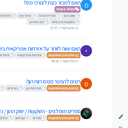
האם למכור כעת לצורכי מס?
מ
מסחר עצמאי
שוק ההון
מכירת מניות
החזר מס
ניהול סיכ
השקעות פיננסיות
מס רווח הון
כד סיוון תשפ״ו, 17:37
האם שווה לוותר על אזרחות אמריקאית בשב
שוק ההון והשקעות
אזרחות אמריקאית
מיסוי א
ה כסלו תשפ״ו, 08:26
רוצים להפטר ממס רווח הון?
ס
שוק ההון והשקעות
מס רווחי הון
ניע זרים
ספרים מומלצים - השקעות / שוק ההון / נד
שוק ההון והשקעות
ספרים
קורסים
המלצו