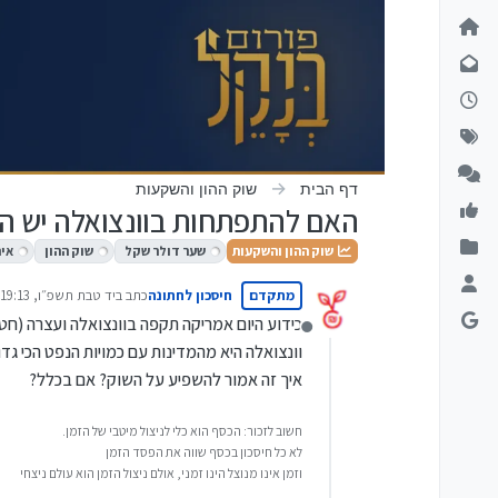
ילוג לתוכן
דף הבית
שוק ההון והשקעות
האם להתפתחות בוונצואלה יש השפ
שוק ההון והשקעות
שער דולר שקל
שוק ההון
אינ
מתקדם
חיסכון לחתונה
כתב ב
יד טבת תשפ״ו, 19:13
נערך לאחרונה על ידי
כידוע היום אמריקה תקפה בוונצואלה ועצרה (חט
מנותק
וונצואלה היא מהמדינות עם כמויות הנפט הכי גד
איך זה אמור להשפיע על השוק? אם בכלל?
חשוב לזכור: הכסף הוא כלי לניצול מיטבי של הזמן.
לא כל חיסכון בכסף שווה את הפסד הזמן
וזמן אינו מנוצל הינו זמני, אולם ניצול הזמן הוא עולם ניצחי