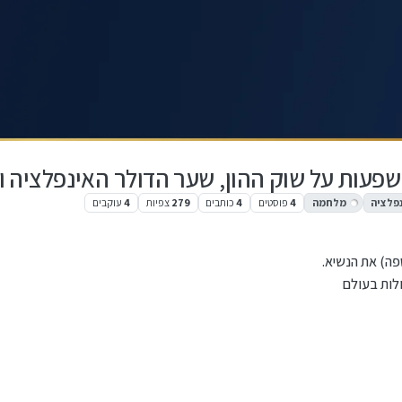
עות על שוק ההון, שער הדולר האינפלציה וכ
פלציה
מלחמה
4
פוסטים
4
כותבים
279
צפיות
4
עוקבים
פה) את הנשיא.
ולות בעולם