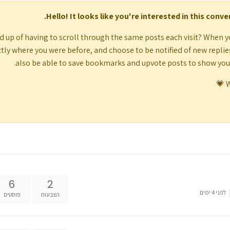
Hello! It looks like you're interested in this conv
d up of having to scroll through the same posts each visit? When y
tly where you were before, and choose to be notified of new replies (
also be able to save bookmarks and upvote posts to show yo
W
6
2
לפני 4 ימים
הצבעות
פוסטים