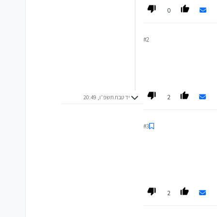
0
#2
2
יד טבת תשפ״ו, 20:49
#3
2