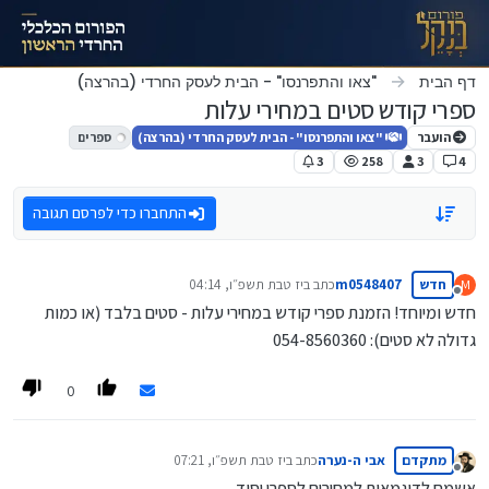
ילוג לתוכן
דף הבית
"צאו והתפרנסו" - הבית לעסק החרדי (בהרצה)
ספרי קודש סטים במחירי עלות
הועבר
"צאו והתפרנסו" - הבית לעסק החרדי (בהרצה)
ספרים
3
258
3
4
התחברו כדי לפרסם תגובה
חדש
m0548407
כתב ב
יז טבת תשפ״ו, 04:14
M
נערך לאחרונה על ידי
מנותק
חדש ומיוחד! הזמנת ספרי קודש במחירי עלות - סטים בלבד (או כמות
גדולה לא סטים): 054-8560360
0
מתקדם
אבי ה-נערה
כתב ב
יז טבת תשפ״ו, 07:21
נערך לאחרונה על ידי
מנותק
אשמח לדוגמאות למחירים לספרי יסוד