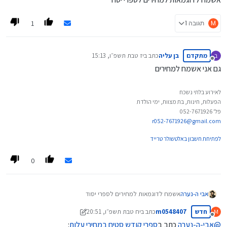
1
M
תגובה 1
מתקדם
בן עליה
כתב ב
יז טבת תשפ״ו, 15:13
ב
נערך לאחרונה על ידי
מנותק
גם אני אשמח למחירים
לאירוע בלתי נשכח
הפעלות, חינות, בת מצוות, ימי הולדת
פל' 052-7671926
r052-7671926@gmail.com
לפתיחת חשבון באלטשולר טרייד
0
אבי ה-נערה
אשמח לדוגמאות למחירים לספרי יסוד
חדש
m0548407
כתב ב
יח טבת תשפ״ו, 20:51
M
נערך לאחרונה על ידי m0548407
ט"ז תמוז תשפ״ו, 21:42
מנותק
@
אבי-ה-נערה
כתב ב
ספרי קודש סטים במחירי עלות
: