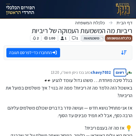
ילוג לתוכן
דף הבית
כלכלת המשפחה
ריביות מה המשמעות העמוקה של ריביות
כלכלת המשפחה
משכנתאות
1
1
100
2
התחברו כדי לפרסם תגובה
רשום
chavy7032
כתב ב
כז ניסן תשפ״ו, 13:20
נערך לאחרונה על ידי
מנותק
בגלל סיבה מיוחדת… משהו גדול עומד להגיע
באשכול הזה הלמד מה זה ריביות? ממה זה בנוי ? איך משלמים בפועל את
הריביות?
אז אני מתחיל נושא חדש — ועושה סדר בדברים שכולם משלמים עליהם
הרבה כסף, אבל לא תמיד מבינים עד הסוף.
אז מה זה בעצם ריבית?
ריבית היא עלות האשראי — כלומר, המחיר שאתה משלם על זה שהבנק