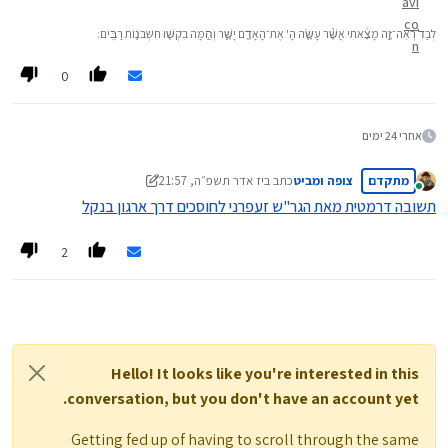
לְבַד֙ רְאֵה־זֶ֣ה מָצָ֔אתִי אֲשֶׁ֨ר עָשָׂ֧ה הָ' אֶת־הָאָדָ֖ם יָשָׁ֑ר וְהֵ֥מָּה בִקְשׁ֖וּ חִשְּׁבֹנ֥וֹת רַבִּֽים׃
0
אחרי 24 ימים
מתקדם
צופה ומביט
כתב ב
יז אדר תשפ״ה, 21:57
נערך לאחרונה על ידי צופה ומביט
מחובר
תשובה דרמטית מאת הגר"ש זעפרני לחוסכים דרך ארגון בנקל
2
Hello! It looks like you're interested in this
conversation, but you don't have an account yet.
Getting fed up of having to scroll through the same