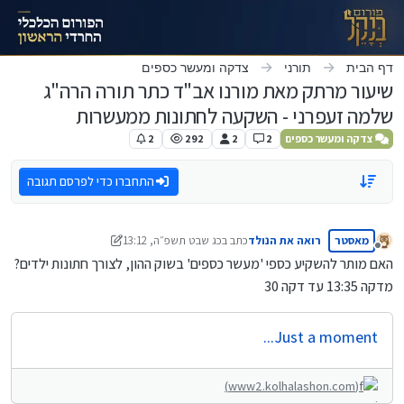
ילוג לתוכן
דף הבית
תורני
צדקה ומעשר כספים
שיעור מרתק מאת מורנו אב"ד כתר תורה הרה"ג
שלמה זעפרני - השקעה לחתונות ממעשרות
צדקה ומעשר כספים
2
2
292
2
התחברו כדי לפרסם תגובה
מאסטר
רואה את הנולד
כתב ב
כג שבט תשפ״ה, 13:12
נערך לאחרונה על ידי צופה ומביט
מנותק
האם מותר להשקיע כספי 'מעשר כספים' בשוק ההון, לצורך חתונות ילדים?
מדקה 13:35 עד דקה 30
Just a moment...
(www2.kolhalashon.com)