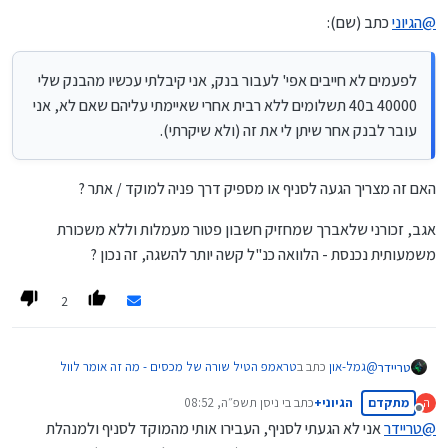
@
הגיוני
כתב (שם):
לפעמים לא חייבים אפי' לעבור בנק, אני קיבלתי עכשיו מהבנק שלי
40000 ב40 תשלומים ללא רבית אחרי שאיימתי עליהם שאם לא, אני
עובר לבנק אחר שיתן לי את זה (ולא שיקרתי).
האם זה מצריך הגעה לסניף או מספיק דרך פניה למוקד / אתר ?
אגב, זכורני שלאברך שמחזיק חשבון פטור מעמלות וללא משכורת
משמעותית נכנסת - הלוואה כנ"ל קשה יותר להשגה, זה נכון ?
2
@
גמל-און
כתב ב
טראמפ הטיל שורה של מכסים - מה זה אומר לוול
טריידר
סטריט?
:
מתקדם
הגיוני+
כתב ב
י ניסן תשפ״ה, 08:52
ה
נערך לאחרונה על ידי
מנותק
@
טריידר
אני לא הגעתי לסניף, העבירו אותי מהמוקד לסניף ולמנהלת
הלוואה של 30,000 ש"ח ללא ריבית במעבר בנק יכולה להתאים