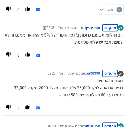
0
תגובה 1
מתקדם
מבין עניין
כתב ב
כה שבט תשפ״ו, 18:39
מ
נערך לאחרונה על ידי מבין עניין
כב כסלו תשפ״ז, 18:40
מנותק
רוב ההלוואות בעוגן כרוכות ב'דמי הקמה' של 5% מההלוואה. אמנם זה לא
שפיצר. אבל יש עלות מסויימת.
0
מתקדם
ia90990
כתב ב
כה שבט תשפ״ו, 23:27
נערך לאחרונה על ידי
מחובר
יחסית זה אפסית...
דהיינו אם אתה לוקח 35,000 ש"ח אתה משלם 2000 מקבל 33,000
ומסלם עד 60 תשלומים של 583 לחודש..
1
מתקדם
מבין עניין
כתב ב
כו שבט תשפ״ו, 07:33
מ