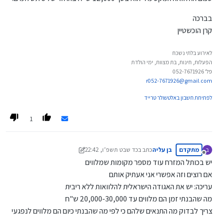
בברכה
קרן הוכשטיין
לאירוע בלתי נשכח
הפעלות, חינות, בת מצוות, ימי הולדת
פל' 052-7671926
r052-7671926@gmail.com
לפתיחת חשבון באלטשולר טרייד
1
מתקדם
בן עליה
כתב ב
כד שבט תשפ״ו, 22:42
ב
נערך לאחרונה על ידי בן עליה
כב חשוון תשפ״ז, 22:46
מנותק
יש בכותל המזרח עוד מספר מקומות שמלווים
אם רוצים וזה אפשרי אני אעתיק אותם
עריכה: יש את האגודה הישראלית להלוואות ללא ריבית
מה שהבנתי זמן הם מלווים עד 20,000-30,000 ש"ח
צריך לבדוק מה התנאים שלהם כי לפי מה שהבנתי כיום הם מלווים לנפגעי