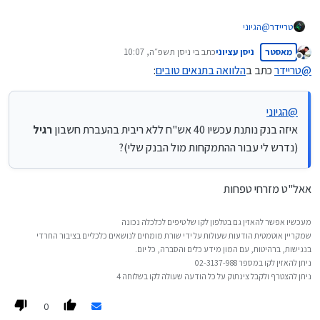
טריידר
@
הגיוני
איזה בנק נותנת עכשיו 40 אש"ח ללא ריבית בהעברת חשבון
רגיל
(נדרש לי
מאסטר
ניסן עציוני
כתב ב
י ניסן תשפ״ה, 10:07
עבור ההתמקחות מול הבנק שלי)?
נערך לאחרונה על ידי
מנותק
@
טריידר
כתב ב
הלוואה בתנאים טובים
:
@
הגיוני
איזה בנק נותנת עכשיו 40 אש"ח ללא ריבית בהעברת חשבון
רגיל
(נדרש לי עבור ההתמקחות מול הבנק שלי)?
אאל"ט מזרחי טפחות
מעכשיו אפשר להאזין גם בטלפון לקו של טיפים לכלכלה נכונה
שמקריין אוטמטית הודעות שעולות על ידי שורת מומחים לנושאים כלכליים בציבור החרדי
בנגישות, ברהיטות, עם המון מידע כלים והסברה, כל יום.
ניתן להאזין לקו במספר 02-3137-988
ניתן להצטרף ולקבל צינתוק על כל הודעה שעולה לקו בשלוחה 4
0