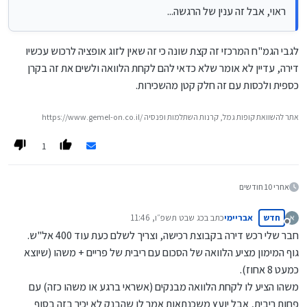
ראוי, אבל זה ענין של הרגשה...
לגבי הגמ"ח המרכזי זה קצת שונה כי זה שאין לזוג אופציה לרכוש עכשיו
דירה, עדיין לא אומר שלא כדאי להם לקחת הלוואה ולשים את זה בקרן
כספית ולכסות עם זה חלק קטן מהשכירות.
https://www.gemel-on.co.il/ אתר להשוואת קופות גמל, קרנות השתלמות ופנסיה
1
אחרי 10 חודשים
חדש
אבריימי
כתב ב
כג שבט תשפ״ו, 11:46
נערך לאחרונה על ידי
מנותק
חבר שלי רכש דירה בקבוצת רכישה, וצריך לשלם כעת עוד 400 אל"ש.
גוף המימון מציע הלוואה של הסכום עם ריבית של פריים + משהו (שיוצא
כמעט 8 אחוז).
משהו הציע לו לקחת הלוואה מבנקים (אשראי ברגע או משהו כזה) עם
פחות ריבית, אבל יועץ משכנתאות אמר לו שהבנק לא יכיר בזה בסוף