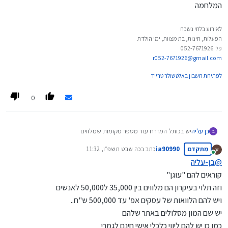
המלחמה
לאירוע בלתי נשכח
הפעלות, חינות, בת מצוות, ימי הולדת
פל' 052-7671926
r052-7671926@gmail.com
לפתיחת חשבון באלטשולר טרייד
0
בן עליה
יש בכותל המזרח עוד מספר מקומות שמלווים
ב
אם רוצים וזה אפשרי אני אעתיק אותם
מתקדם
ia90990
כתב ב
כה שבט תשפ״ו, 11:32
עריכה: יש את האגודה הישראלית להלוואות ללא ריבית
נערך לאחרונה על ידי
מחובר
מה שהבנתי זמן הם מלווים עד 20,000-30,000 ש"ח
@
בן-עליה
צריך לבדוק מה התנאים שלהם כי לפי מה שהבנתי כיום הם מלווים לנפגעי
קוראים להם "עוגן"
המלחמה
וזה תלוי בעיקרון הם מלווים בין 35,000 ל50,000 לאנשים
ויש להם הלוואות של עסקים אפ' עד 500,000 ש"ח..
יש שם המון מסלולים באתר שלהם
כמו כן יש להם ליווי כלכלי אישי חינם לגמרי