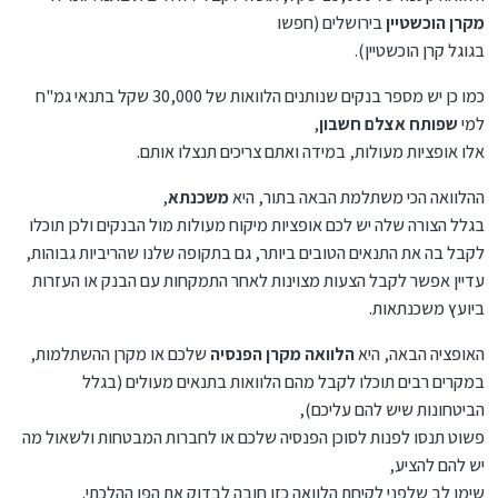
מקרן הוכשטיין
בירושלים (חפשו
בגוגל קרן הוכשטיין).
כמו כן יש מספר בנקים שנותנים הלוואות של 30,000 שקל בתנאי גמ"ח
למי
שפותח אצלם חשבון
,
אלו אופציות מעולות, במידה ואתם צריכים תנצלו אותם.
ההלוואה הכי משתלמת הבאה בתור, היא
משכנתא
,
בגלל הצורה שלה יש לכם אופציות מיקוח מעולות מול הבנקים ולכן תוכלו
לקבל בה את התנאים הטובים ביותר, גם בתקופה שלנו שהריביות גבוהות,
עדיין אפשר לקבל הצעות מצוינות לאחר התמקחות עם הבנק או העזרות
ביועץ משכנתאות.
האופציה הבאה, היא
הלוואה מקרן הפנסיה
שלכם או מקרן ההשתלמות,
במקרים רבים תוכלו לקבל מהם הלוואות בתנאים מעולים (בגלל
הביטחונות שיש להם עליכם),
פשוט תנסו לפנות לסוכן הפנסיה שלכם או לחברות המבטחות ולשאול מה
יש להם להציע,
שימו לב שלפני לקיחת הלוואה כזו חובה לבדוק את הפן ההלכתי.