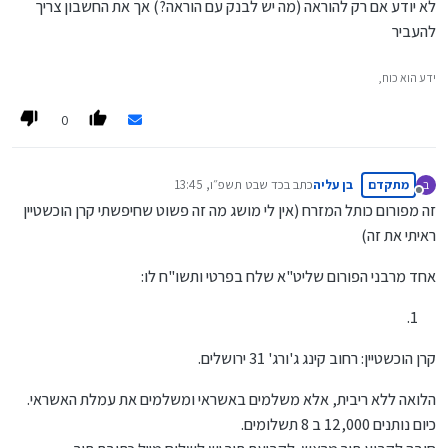
לא יודע אם רק להוראה (מה יש לבנק עם הוראה?) אך את החשבון צריך
להעביר
ידע הוא כוח,
0
מתקדם
בן עליה
כתב ב
כד שבט תשפ״ו, 13:45
ב
נערך לאחרונה על ידי
מנותק
זה מפורום כותל המזרח (אין לי מושג מה זה פשוט שחיפשתי קרן הוכשטיין
ראיתי את זה)
אחד מרבני הפורום שליט"א שלח בפרטי ותשו"ח לו:
קרן הוכשטיין: רחוב קינג ג'ורג' 31 ירושלים.
הלואה ללא ריבית, אלא משלמים באשראי ומשלמים את עמלת האשראי.
כיום נותנים 12,000 ב 8 תשלומים.