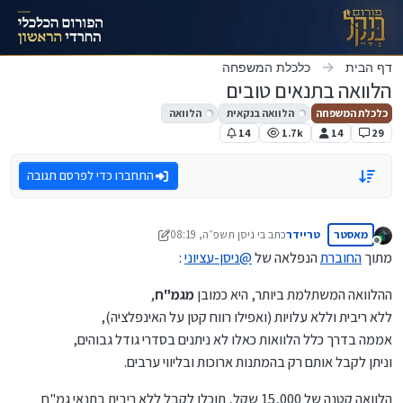
ילוג לתוכן
דף הבית
כלכלת המשפחה
הלוואה בתנאים טובים
כלכלת המשפחה
הלוואה בנקאית
הלוואה
14
1.7k
14
29
התחברו כדי לפרסם תגובה
מאסטר
טריידר
כתב ב
י ניסן תשפ״ה, 08:19
נערך לאחרונה על ידי טריידר
י אב תשפ״ה, 09:44
מנותק
מתוך
החוברת
הנפלאה של
@
ניסן-עציוני
:
ההלוואה המשתלמת ביותר, היא כמובן
מגמ"ח
,
ללא ריבית וללא עלויות (ואפילו רווח קטן על האינפלציה),
אממה בדרך כלל הלוואות כאלו לא ניתנים בסדרי גודל גבוהים,
וניתן לקבל אותם רק בהמתנות ארוכות ובליווי ערבים.
הלוואה קטנה של 15,000 שקל, תוכלו לקבל ללא ריבית בתנאי גמ"ח