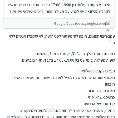
טלפוני! שעות פעילות: בין 17:00-19:00 בלבד. סגורים בחגים. תנאים
לקבלת ההלוואה: יש להגיע עם תעודת זהות, כרטיס אשראי פיזי וקוד
סודי של הכרטיס. בנוסף, מסגרת אשראי פנויה לפחות בגודל
Google Docs
(docs.google.com)
ההלוואה המבוקשת. נותנים 15000 ש"ח ב 10 תשלומים.
עקב ריבוי הפונים, חובה להזמין תור לפני הגעה, לא יתקבלו אנשים ללא
תור.
כתובת: רחוב המלך ג'ורג' 31, קומה מינוס 1, ירושלים.
שעות פעילות: בימי שני בין 17:00-19:00 בלבד. סגורים בחגים.
תנאים לקבלת ההלוואה:
הצגת אישור הרישום שישלח למייל לאחר הרישום, מודפס או דיגיטלי -
חובה!!
הצגת תעודת זהות
כרטיס אשראי פיזי
קוד סודי של הכרטיס
בנוסף, מסגרת אשראי פנויה לפחות בגובה ההלוואה המבוקשת.
סכום ההלוואה המקסימלי הוא בסך 12,000 ש"ח בהחזר של 8 תשלומים.