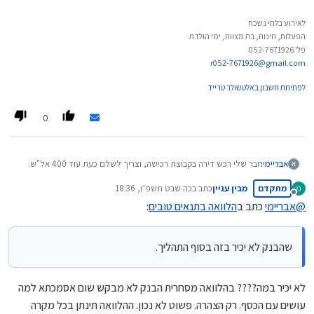
לאירוע בלתי נשכח
הפעלות, חינות, בת מצוות, ימי הולדת
פל' 052-7671926
r052-7671926@gmail.com
לפתיחת חשבון באלטשולר טרייד
0
אבריימי
חבר שלי רכש דירה בקבוצת רכישה, וצריך לשלם כעת עוד 400 אל"ש.
גוף המימון מציע הלוואה של הסכום עם ריבית של פריים + משהו (שיוצא
מתקדם
מבין עניין
כתב ב
כה שבט תשפ״ו, 18:36
מ
כמעט 8 אחוז).
נערך לאחרונה על ידי
מנותק
משהו הציע לו לקחת הלוואה מבנקים (אשראי ברגע או משהו כזה) עם
@
אבריימי
כתב ב
הלוואה בתנאים טובים
:
פחות ריבית, אבל יועץ משכנתאות אמר לו שהבנק לא יכיר בזה בסוף
התהליך.
משהו יכול לייעץ מה כדאי?
שהבנק לא יכיר בזה בסוף התהליך.
לא יכיר במה???? בהלוואה מסחרית הבנק לא מבקש שום אסמכתא למה
עושים עם הכסף. רק הצהרה. פשוט לא נכון. ההלוואה תינתן בכל מקרה