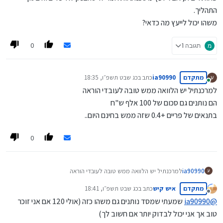
התהליך.
משהו יכול לייעץ מה כדאי?
0
מ
תגובה 1
מתקדם
ia90990
כתב ב
כג שבט תשפ״ו, 18:35
נערך לאחרונה על ידי
מחובר
למרכנתיל יש הלוואה ממש טובה לעובדי הוראה
הם נותנים גם סכום של 100 אלף ש"ח
בתנאים של פריים +0.4 שזה ממש בחינם היום..
0
ia90990
למרכנתיל יש הלוואה ממש טובה לעובדי הוראה
הם נותנים גם סכום של 100 אלף ש"ח
מתקדם
איש קיש
כתב ב
כג שבט תשפ״ו, 18:41
בתנאים של פריים +0.4 שזה ממש בחינם היום..
נערך לאחרונה על ידי
מנותק
@
ia90990
שמעתי שמסד נותנים גם משהו כזה (אולי 120 אם אני זוכר
טוב אך אני יכול לבדוק יותר אם חשוב לך)