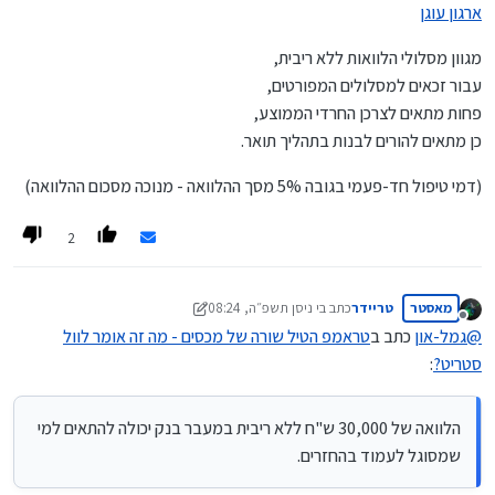
ארגון עוגן
מגוון מסלולי הלוואות ללא ריבית,
עבור זכאים למסלולים המפורטים,
פחות מתאים לצרכן החרדי הממוצע,
כן מתאים להורים לבנות בתהליך תואר.
(דמי טיפול חד-פעמי בגובה 5% מסך ההלוואה - מנוכה מסכום ההלוואה)
2
מאסטר
טריידר
כתב ב
י ניסן תשפ״ה, 08:24
נערך לאחרונה על ידי טריידר
י אב תשפ״ה, 08:29
מנותק
@
גמל-און
כתב ב
טראמפ הטיל שורה של מכסים - מה זה אומר לוול
סטריט?
:
הלוואה של 30,000 ש"ח ללא ריבית במעבר בנק יכולה להתאים למי
שמסוגל לעמוד בהחזרים.