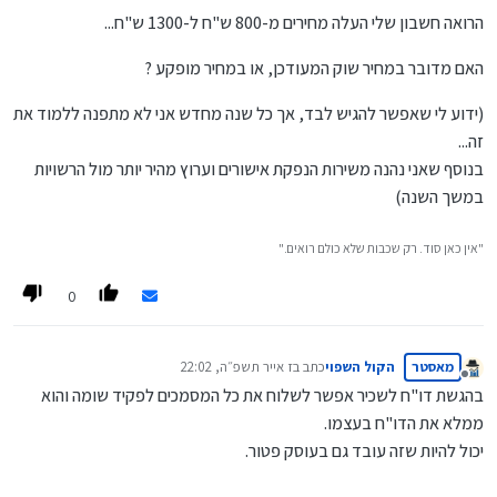
הרואה חשבון שלי העלה מחירים מ-800 ש"ח ל-1300 ש"ח...
האם מדובר במחיר שוק המעודכן, או במחיר מופקע ?
(ידוע לי שאפשר להגיש לבד, אך כל שנה מחדש אני לא מתפנה ללמוד את
זה...
בנוסף שאני נהנה משירות הנפקת אישורים וערוץ מהיר יותר מול הרשויות
במשך השנה)
"אין כאן סוד. רק שכבות שלא כולם רואים."
0
מאסטר
הקול השפוי
כתב ב
ז אייר תשפ״ה, 22:02
נערך לאחרונה על ידי
מנותק
בהגשת דו"ח לשכיר אפשר לשלוח את כל המסמכים לפקיד שומה והוא
ממלא את הדו"ח בעצמו.
יכול להיות שזה עובד גם בעוסק פטור.