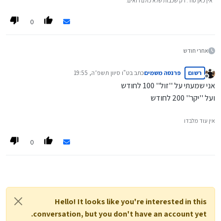
"אין כאן סוד. רק שכבות שלא כולם רואים."
0
אחרי חודש
רשום
פרנסה משמים
כתב ב
ט"ו סיוון תשפ״ה, 19:55
נערך לאחרונה על ידי
מנותק
אני שמעתי על ''זול'' 100 לחודש
ועל ''יקר'' 200 לחודש
אין עוד מלבדו
0
Hello! It looks like you're interested in this
conversation, but you don't have an account yet.