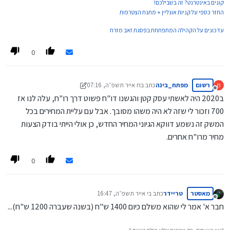
קונים באינטרנט? זה בשבילכם!
החזר כספי על קניות אונליין + מתנת הצטרפות
עדכונים על הקהילה המתפתחת בפסגת זאב מזרח
0
רשום
מפתח_בינה
כתב ב
ח אייר תשפ״ה, 07:16
מ
נערך לאחרונה על ידי מפתח_בינה
ט סיוון תשפ״ה, 07:16
מנותק
ב2020 היה לאשתי עסק קטן והגשנו דו"ח פשוט דרך רו"ח, עלה לנו אז
700 וזכור לי שזה לא היה משהו מסובך. אבל עם עליית המחירים בכל
המשק זה נשמע דווקא הגיוני המחיר החדש, כן אולי הייתי בודק הצעות
מחיר מרו"ח אחרים.
0
מאסטר
טריידר
כתב ב
י אייר תשפ״ה, 16:47
נערך לאחרונה על ידי
מנותק
חבר א' אמר לי שהוא משלם כיום 1400 ש"ח (בשנה שעברה 1200 ש"ח)...