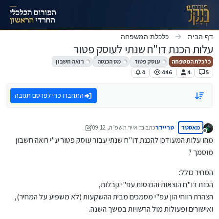
ילוג לתוכן
דף הבית
כלכלת המשפחה
עלות הכנת דו"ח שנתי לעוסק פטור
כלכלת המשפחה
עוסק פטור
מס הכנסה
רואה חשבון
4
446
4
5
התחברו כדי לפרסם תגובה
מאסטר
טריידר
כתב ב
ז אייר תשפ״ה, 09:12
נערך לאחרונה על ידי טריידר
ז אייר תשפ״ה, 09:22
מנותק
מהו עלות המעודכן להכנת דו"ח שנתי עבור עוסק פטור ע"י רואה חשבון
מוסמך ?
המחיר כולל:
הכנת דו"ח הוצאות והכנסות עפ"י קבלות,
הצהרת רווחי הון עפ"י מסמכים מבית ההשקעות (לא משפיע על המחיר),
ואישורים ופעולות מול הרשויות במשך השנה.