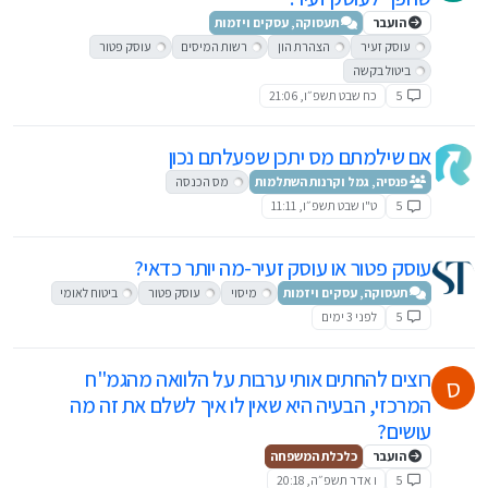
הועבר
תעסוקה, עסקים ויזמות
עוסק זעיר
הצהרת הון
רשות המיסים
עוסק פטור
ביטול בקשה
5
כח שבט תשפ״ו, 21:06
אם שילמתם מס יתכן שפעלתם נכון
פנסיה, גמל וקרנות השתלמות
מס הכנסה
5
ט"ו שבט תשפ״ו, 11:11
עוסק פטור או עוסק זעיר-מה יותר כדאי?
תעסוקה, עסקים ויזמות
מיסוי
עוסק פטור
ביטוח לאומי
5
לפני 3 ימים
רוצים להחתים אותי ערבות על הלוואה מהגמ"ח
ס
המרכזי, הבעיה היא שאין לו איך לשלם את זה מה
עושים?
הועבר
כלכלת המשפחה
5
ו אדר תשפ״ה, 20:18